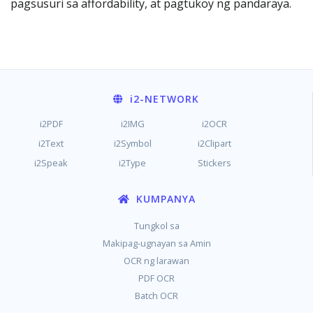
pagsusuri sa affordability, at pagtukoy ng pandaraya.
i2
-NETWORK
i2PDF
i2IMG
i2OCR
i2Text
i2Symbol
i2Clipart
i2Speak
i2Type
Stickers
KUMPANYA
Tungkol sa
Makipag-ugnayan sa Amin
OCR ng larawan
PDF OCR
Batch OCR