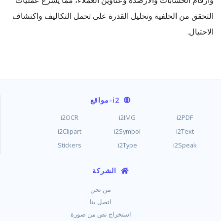
وأرقام الحسابات والأرصدة وعناوين العملاء، مما يسرع عمليات
التحقق من الخلفية وتحليل القدرة على تحمل التكاليف واكتشاف
الاحتيال.
i2
-مواقع
i2OCR
i2IMG
i2PDF
i2Clipart
i2Symbol
i2Text
Stickers
i2Type
i2Speak
الشركة
من نحن
اتصل بنا
استخراج نص من صورة