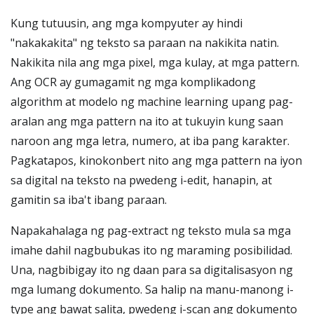
Kung tutuusin, ang mga kompyuter ay hindi
"nakakakita" ng teksto sa paraan na nakikita natin.
Nakikita nila ang mga pixel, mga kulay, at mga pattern.
Ang OCR ay gumagamit ng mga komplikadong
algorithm at modelo ng machine learning upang pag-
aralan ang mga pattern na ito at tukuyin kung saan
naroon ang mga letra, numero, at iba pang karakter.
Pagkatapos, kinokonbert nito ang mga pattern na iyon
sa digital na teksto na pwedeng i-edit, hanapin, at
gamitin sa iba't ibang paraan.
Napakahalaga ng pag-extract ng teksto mula sa mga
imahe dahil nagbubukas ito ng maraming posibilidad.
Una, nagbibigay ito ng daan para sa digitalisasyon ng
mga lumang dokumento. Sa halip na manu-manong i-
type ang bawat salita, pwedeng i-scan ang dokumento