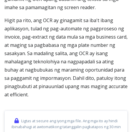
imahe sa pamamagitan ng screen reader.
Higit pa rito, ang OCR ay ginagamit sa iba't ibang
aplikasyon, tulad ng pag-automate ng pagproseso ng
invoice, pag-extract ng data mula sa mga business card,
at maging sa pagbabasa ng mga plate number ng
sasakyan. Sa madaling salita, ang OCR ay isang
mahalagang teknolohiya na nagpapadali sa ating
buhay at nagbubukas ng maraming oportunidad para
sa paggamit ng impormasyon. Dahil dito, patuloy itong
pinagbubuti at pinauunlad upang mas maging accurate
at efficient.
Ligtas at secure ang iyong mga file. Ang mga ito ay hindi
ibinabahagi at awtomatikong tatanggalin pagkatapos ng 30 min