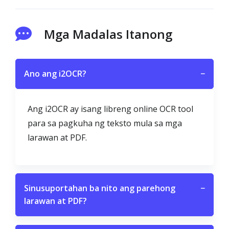
Mga Madalas Itanong
Ano ang i2OCR?
−
Ang i2OCR ay isang libreng online OCR tool
para sa pagkuha ng teksto mula sa mga
larawan at PDF.
Sinusuportahan ba nito ang parehong
−
larawan at PDF?