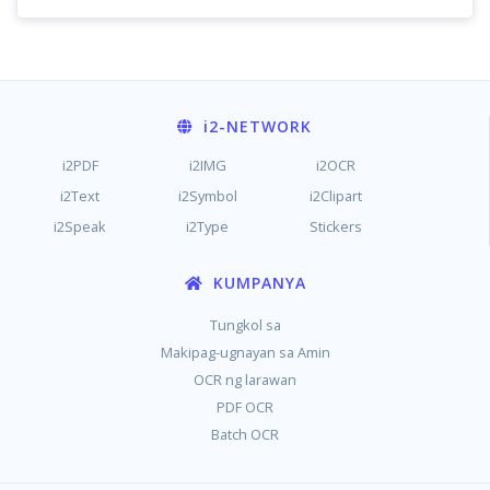
i2
-NETWORK
i2PDF
i2IMG
i2OCR
i2Text
i2Symbol
i2Clipart
i2Speak
i2Type
Stickers
KUMPANYA
Tungkol sa
Makipag-ugnayan sa Amin
OCR ng larawan
PDF OCR
Batch OCR