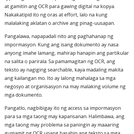
at gamitin ang OCR para gawing digital na kopya.
Nakakatipid ito ng oras at effort, lalo na kung
malalaking aklatan o archive ang pinag-uusapan.
Pangalawa, napapadali nito ang paghahanap ng
impormasyon. Kung ang isang dokumento ay nasa
anyong imahe lamang, mahirap hanapin ang partikular
na salita o parirala. Sa pamamagitan ng OCR, ang
teksto ay nagiging searchable, kaya madaling makita
ang kailangan mo. Ito ay lalong mahalaga sa mga
negosyo at organisasyon na may malaking volume ng
mga dokumento.
Pangatlo, nagbibigay ito ng access sa impormasyon
para sa mga taong may kapansanan. Halimbawa, ang
mga taong may problema sa paningin ay maaaring
gumamit ng OCR upang basahin ang teksto sa mga