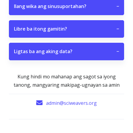
Ilang wika ang sinusuportahan?
−
Libre ba itong gamitin?
−
Ligtas ba ang aking data?
−
Kung hindi mo mahanap ang sagot sa iyong
tanong, mangyaring makipag-ugnayan sa amin
admin@sciweavers.org