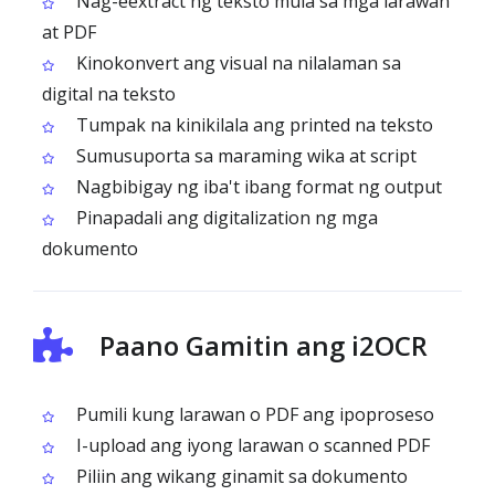
Nag-eextract ng teksto mula sa mga larawan
at PDF
Kinokonvert ang visual na nilalaman sa
digital na teksto
Tumpak na kinikilala ang printed na teksto
Sumusuporta sa maraming wika at script
Nagbibigay ng iba't ibang format ng output
Pinapadali ang digitalization ng mga
dokumento
Paano Gamitin ang i2OCR
Pumili kung larawan o PDF ang ipoproseso
I-upload ang iyong larawan o scanned PDF
Piliin ang wikang ginamit sa dokumento