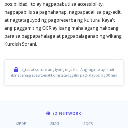
posibilidad. Ito ay nagpapabuti sa accessibility,
nagpapabilis sa paghahanap, nagpapadali sa pag-edit,
at nagtataguyod ng pagpreserba ng kultura. Kaya't
ang paggamit ng OCR ay isang mahalagang hakbang
para sa pagpapahalaga at pagpapalaganap ng wikang
Kurdish Sorani.
Ligtas at secure ang iyong mga file. Ang mga ito ay hindi
ibinabahagi at awtomatikong tatanggalin pagkatapos ng 30 min
i2
-NETWORK
i2PDF
i2IMG
i2OCR