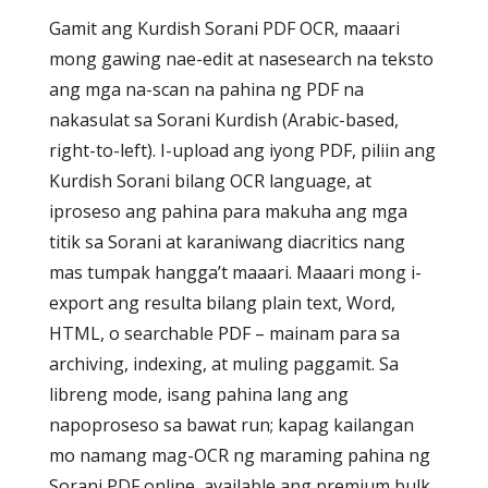
Gamit ang Kurdish Sorani PDF OCR, maaari
mong gawing nae-edit at nasesearch na teksto
ang mga na-scan na pahina ng PDF na
nakasulat sa Sorani Kurdish (Arabic-based,
right-to-left). I-upload ang iyong PDF, piliin ang
Kurdish Sorani bilang OCR language, at
iproseso ang pahina para makuha ang mga
titik sa Sorani at karaniwang diacritics nang
mas tumpak hangga’t maaari. Maaari mong i-
export ang resulta bilang plain text, Word,
HTML, o searchable PDF – mainam para sa
archiving, indexing, at muling paggamit. Sa
libreng mode, isang pahina lang ang
napoproseso sa bawat run; kapag kailangan
mo namang mag-OCR ng maraming pahina ng
Sorani PDF online, available ang premium bulk