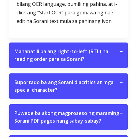
bilang OCR language, pumili ng pahina, at i-
click ang "Start OCR" para gumawa ng nae-
edit na Sorani text mula sa pahinang iyon.
Mananatili ba ang right-to-left (RTL) na
−
reading order para sa Sorani?
Suportado ba ang Sorani diacritics at mga
−
special character?
Puwede ba akong magproseso ng maraming
−
Sorani PDF pages nang sabay-sabay?