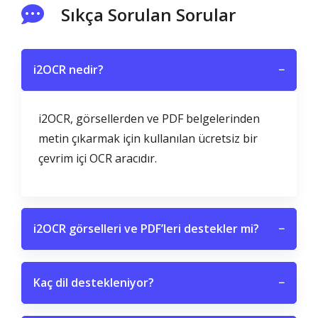
Sıkça Sorulan Sorular
i2OCR nedir?
−
i2OCR, görsellerden ve PDF belgelerinden
metin çıkarmak için kullanılan ücretsiz bir
çevrim içi OCR aracıdır.
i2OCR görselleri ve PDF’leri destekler mi?
−
Kaç dil destekleniyor?
−