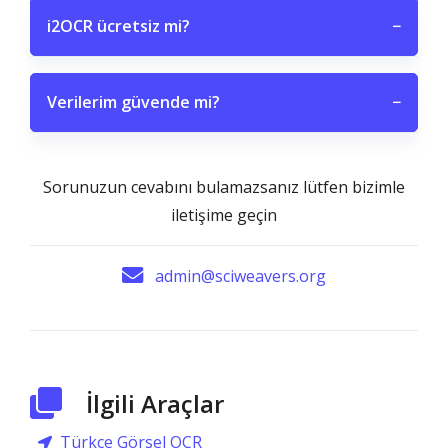
i2OCR ücretsiz mi?
−
Verilerim güvende mi?
−
Sorunuzun cevabını bulamazsanız lütfen bizimle
iletişime geçin
admin@sciweavers.org
İlgili Araçlar
Türkçe Görsel OCR