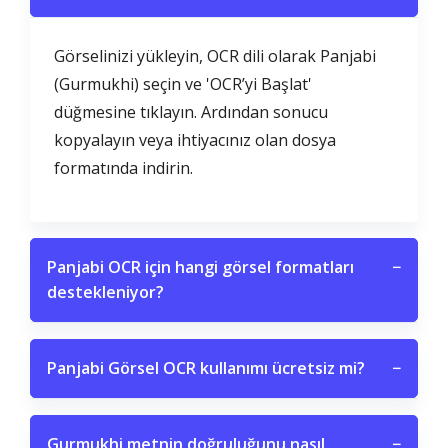
Görselinizi yükleyin, OCR dili olarak Panjabi
(Gurmukhi) seçin ve 'OCR’yi Başlat'
düğmesine tıklayın. Ardından sonucu
kopyalayın veya ihtiyacınız olan dosya
formatında indirin.
Panjabi OCR için hangi görsel formatları
−
destekleniyor?
Panjabi Görsel OCR kullanımı ücretsiz mi?
−
Gurmukhi metnin doğruluğunu nasıl
−