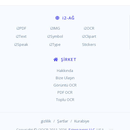
i2
-AĞ
i2PDF
i2IMG
i2OCR
i2Text
i2Symbol
i2Clipart
i2Speak
i2Type
Stickers
ŞIRKET
Hakkında
Bize Ulaşın
Görüntü OCR
PDF OCR
Toplu OCR
/
/
gizlilik
Şartlar
Kurabiye
Copyright © i2OCR 2011-2026,
Sciweavers LLC
, USA