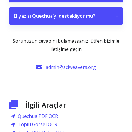
El yazısı Quechua’yı destekliyor mu?
−
Sorunuzun cevabını bulamazsanız lütfen bizimle
iletişime geçin
admin@sciweavers.org
İlgili Araçlar
Quechua PDF OCR
Toplu Görsel OCR