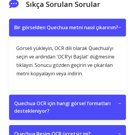
Sıkça Sorulan Sorular
Bir görselden Quechua metni nasıl çıkarırım?
−
Görseli yükleyin, OCR dili olarak Quechua’yı
seçin ve ardından 'OCR’yi Başlat' düğmesine
tıklayın. Sonucu gözden geçirin ve çıkarılan
metni kopyalayın veya indirin.
Quechua OCR için hangi görsel formatları
−
destekleniyor?
Quechua Resim OCR ücretsiz mi?
−