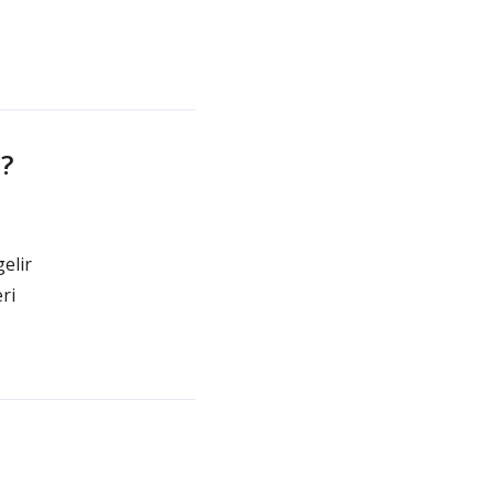
?
gelir
ri