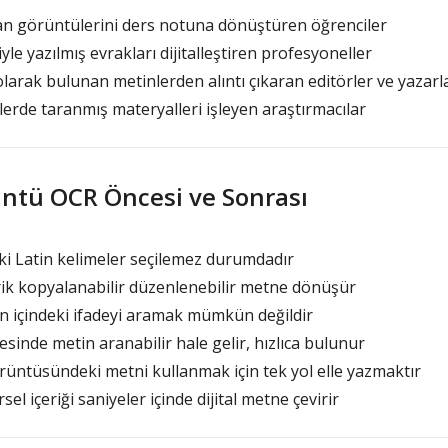
ran görüntülerini ders notuna dönüştüren öğrenciler
e yazılmış evrakları dijitalleştiren profesyoneller
larak bulunan metinlerden alıntı çıkaran editörler ve yazarl
llerde taranmış materyalleri işleyen araştırmacılar
üntü OCR Öncesi ve Sonrası
i Latin kelimeler seçilemez durumdadır
rik kopyalanabilir düzenlenebilir metne dönüşür
n içindeki ifadeyi aramak mümkün değildir
sinde metin aranabilir hale gelir, hızlıca bulunur
üntüsündeki metni kullanmak için tek yol elle yazmaktır
el içeriği saniyeler içinde dijital metne çevirir