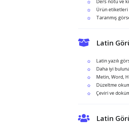
Ders notu ve kit
Ürün etiketler
Taranmış görsel
Latin Gör
Latin yazılı gör
Daha iyi bulunab
Metin, Word, HT
Düzeltme okuması
Çeviri ve doküm
Latin Gör