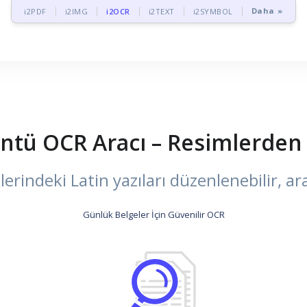
Daha »
i2PDF
i2IMG
i2OCR
i2TEXT
i2SYMBOL
üntü OCR Aracı – Resimlerden 
erindeki Latin yazıları düzenlenebilir, 
Günlük Belgeler İçin Güvenilir OCR