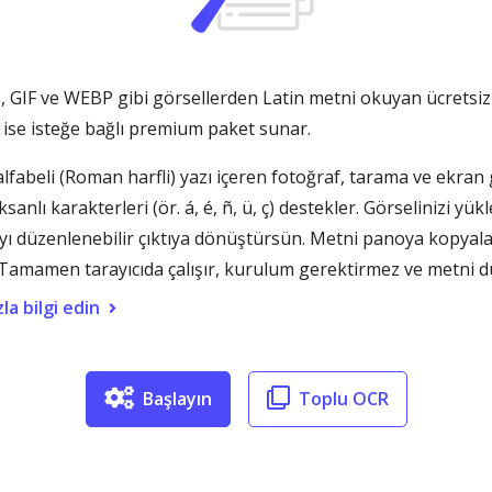
GIF ve WEBP gibi görsellerden Latin metni okuyan ücretsiz b
n ise isteğe bağlı premium paket sunar.
beli (Roman harfli) yazı içeren fotoğraf, tarama ve ekran gör
anlı karakterleri (ör. á, é, ñ, ü, ç) destekler. Görselinizi yük
yı düzenlenebilir çıktıya dönüştürsün. Metni panoya kopyal
z. Tamamen tarayıcıda çalışır, kurulum gerektirmez ve metni 
la bilgi edin
Başlayın
Toplu OCR