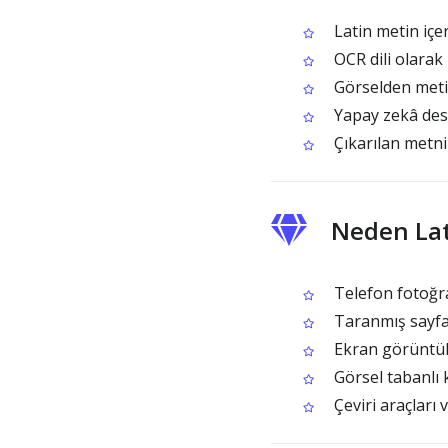
Latin metin içe
OCR dili olarak 
Görselden metin
Yapay zekâ dest
Çıkarılan metni
Neden Lat
Telefon fotoğrafl
Taranmış sayfal
Ekran görüntül
Görsel tabanlı 
Çeviri araçları 