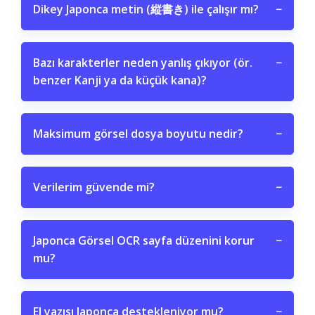
Dikey Japonca metin (縦書き) ile çalışır mı?
−
Bazı karakterler neden yanlış çıkıyor (ör.
−
benzer Kanji ya da küçük kana)?
Maksimum görsel dosya boyutu nedir?
−
Verilerim güvende mi?
−
Japonca Görsel OCR sayfa düzenini korur
−
mu?
El yazısı Japonca destekleniyor mu?
−