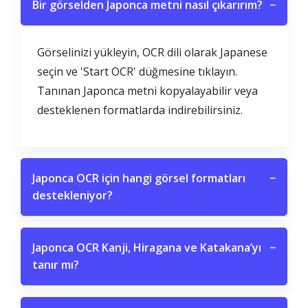
Bir görselden Japonca metni nasıl çıkarırım?
−
Görselinizi yükleyin, OCR dili olarak Japanese
seçin ve 'Start OCR' düğmesine tıklayın.
Tanınan Japonca metni kopyalayabilir veya
desteklenen formatlarda indirebilirsiniz.
Japonca OCR için hangi görsel formatları
−
destekleniyor?
Japonca OCR Kanji, Hiragana ve Katakana’yı
−
tanır mı?