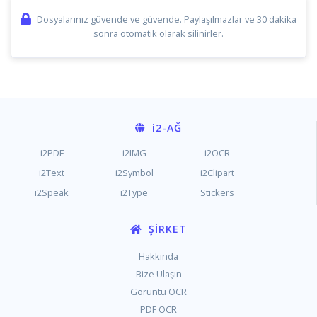
Dosyalarınız güvende ve güvende. Paylaşılmazlar ve 30 dakika
sonra otomatik olarak silinirler.
i2
-AĞ
i2PDF
i2IMG
i2OCR
i2Text
i2Symbol
i2Clipart
i2Speak
i2Type
Stickers
ŞIRKET
Hakkında
Bize Ulaşın
Görüntü OCR
PDF OCR