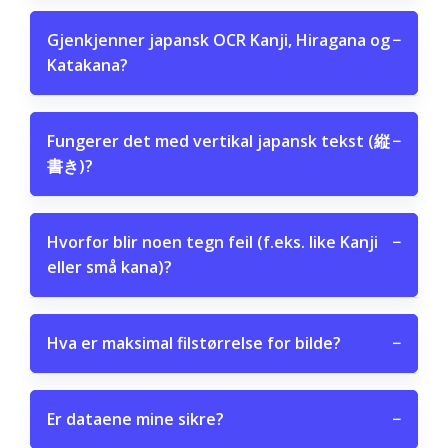
Gjenkjenner japansk OCR Kanji, Hiragana og
−
Katakana?
Fungerer det med vertikal japansk tekst (縦
−
書き)?
Hvorfor blir noen tegn feil (f.eks. like Kanji
−
eller små kana)?
Hva er maksimal filstørrelse for bilde?
−
Er dataene mine sikre?
−