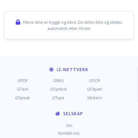
Filene dine er trygge og sikre. De deles ikke og slettes
automatisk etter 30 min
i2
-NETTVERK
i2PDF
i2IMG
i2OCR
i2Text
i2Symbol
i2Clipart
i2Speak
i2Type
Stickers
SELSKAP
Om
Kontakt oss