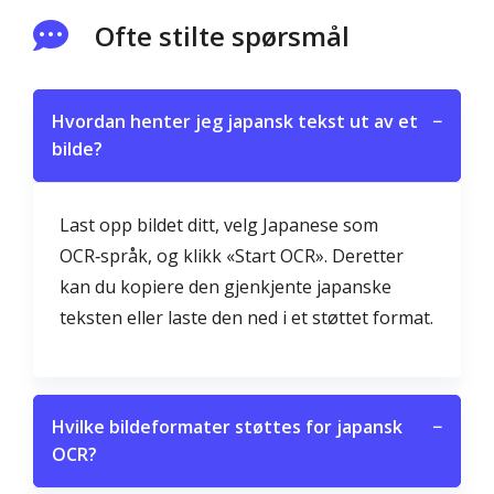
Ofte stilte spørsmål
Hvordan henter jeg japansk tekst ut av et
−
bilde?
Last opp bildet ditt, velg Japanese som
OCR‑språk, og klikk «Start OCR». Deretter
kan du kopiere den gjenkjente japanske
teksten eller laste den ned i et støttet format.
Hvilke bildeformater støttes for japansk
−
OCR?