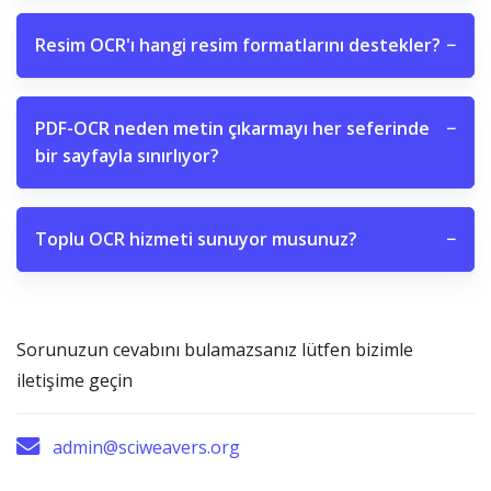
Resim OCR'ı hangi resim formatlarını destekler?
−
PDF-OCR neden metin çıkarmayı her seferinde
−
bir sayfayla sınırlıyor?
Toplu OCR hizmeti sunuyor musunuz?
−
Sorunuzun cevabını bulamazsanız lütfen bizimle
iletişime geçin
admin@sciweavers.org