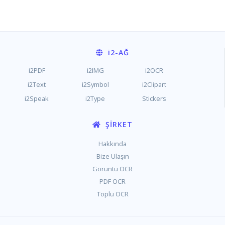
i2
-AĞ
i2PDF
i2IMG
i2OCR
i2Text
i2Symbol
i2Clipart
i2Speak
i2Type
Stickers
ŞIRKET
Hakkında
Bize Ulaşın
Görüntü OCR
PDF OCR
Toplu OCR