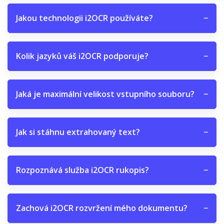
Jakou technologii i2OCR používáte?
−
Kolik jazyků váš i2OCR podporuje?
−
Jaká je maximální velikost vstupního souboru?
−
Jak si stáhnu extrahovaný text?
−
Rozpoznává služba i2OCR rukopis?
−
Zachová i2OCR rozvržení mého dokumentu?
−