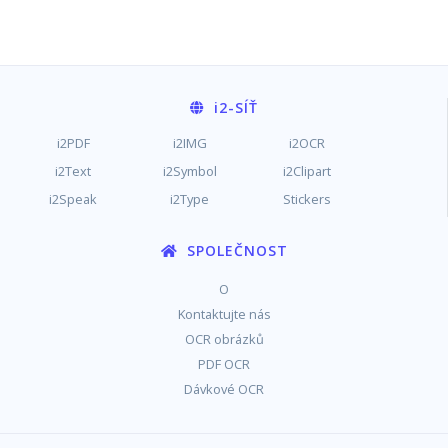
i2
-SÍŤ
i2PDF
i2IMG
i2OCR
i2Text
i2Symbol
i2Clipart
i2Speak
i2Type
Stickers
SPOLEČNOST
O
Kontaktujte nás
OCR obrázků
PDF OCR
Dávkové OCR