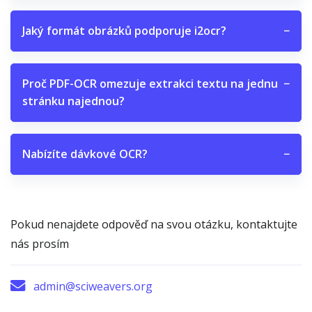
Jaký formát obrázků podporuje i2ocr?
−
Proč PDF-OCR omezuje extrakci textu na jednu
−
stránku najednou?
Nabízíte dávkové OCR?
−
Pokud nenajdete odpověď na svou otázku, kontaktujte
nás prosím
admin@sciweavers.org