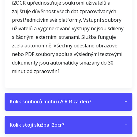
i2OCR upřednostňuje soukromí uživatelů a
zajišťuje důvěrnost všech dat zpracovávaných
prostřednictvím své platformy. Vstupní soubory
uživatelů a vygenerované výstupy nejsou sdíleny
s žádnými externími stranami. Služba funguje
zcela autonomně. Všechny odeslané obrazové
nebo PDF soubory spolu s výslednými textovými
dokumenty jsou automaticky smazány do 30
minut od zpracování.
Kolik souborů mohu i2OCR za den?
−
Kolik stojí služba i2ocr?
−