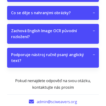
Co se děje s nahranými obrázky?
−
Zachová English Image OCR původní
−
rozložení?
Podporuje nástroj ručně psaný anglický
−
text?
Pokud nenajdete odpověď na svou otázku,
kontaktujte nás prosím
admin@sciweavers.org