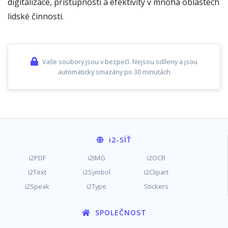
digitalizace, přístupnosti a efektivity v mnoha oblastech
lidské činnosti.
Vaše soubory jsou v bezpečí. Nejsou sdíleny a jsou
automaticky smazány po 30 minutách
i2
-SÍŤ
i2PDF
i2IMG
i2OCR
i2Text
i2Symbol
i2Clipart
i2Speak
i2Type
Stickers
SPOLEČNOST