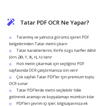
Tatar PDF OCR Ne Yapar?
Taranmış ve yalnızca görüntü içeren PDF
belgelerinden Tatar metni çıkarır
Tatar karakterlerini, Kiril’e özgü harfler dâhil
(örn. Ә, Ө, Ү, Җ, Ң, Һ) tanır
Hızlı metin çıkarmak için seçtiğiniz PDF
sayfasında OCR çalıştırmanıza izin verir
Çok sayfalı Tatar PDF’ler için premium toplu
OCR sunar
Tatar PDF’lerde metni seçilebilir hâle
getirerek aramayı ve kopyalamayı mümkün kılar
PDF’leri çevrim içi işler; bilgisayarınıza ek