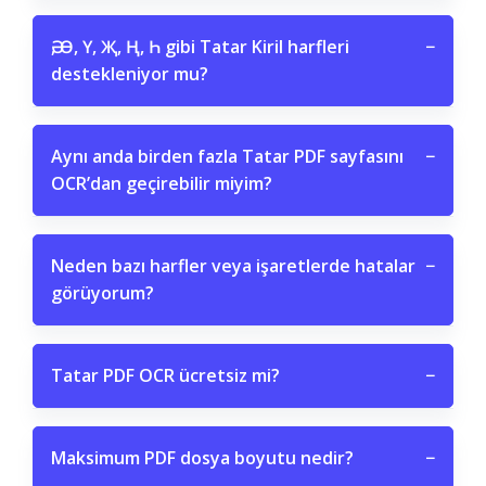
Ә, Ө, Ү, Җ, Ң, Һ gibi Tatar Kiril harfleri
−
destekleniyor mu?
Aynı anda birden fazla Tatar PDF sayfasını
−
OCR’dan geçirebilir miyim?
Neden bazı harfler veya işaretlerde hatalar
−
görüyorum?
Tatar PDF OCR ücretsiz mi?
−
Maksimum PDF dosya boyutu nedir?
−