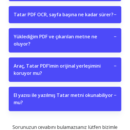
Tatar PDF OCR, sayfa başına ne kadar sürer?
−
Yüklediğim PDF ve çıkarılan metne ne
−
oluyor?
Araç, Tatar PDF’imin orijinal yerleşimini
−
koruyor mu?
El yazısı ile yazılmış Tatar metni okunabiliyor
−
mu?
Sorunuzun cevabını bulamazsanız lütfen bizimle