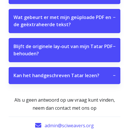
Wat gebeurt er met mijn geüploade PDF en
−
de geëxtraheerde tekst?
Blijft de originele lay‑out van mijn Tatar PDF
−
behouden?
Kan het handgeschreven Tatar lezen?
−
Als u geen antwoord op uw vraag kunt vinden,
neem dan contact met ons op
admin@sciweavers.org