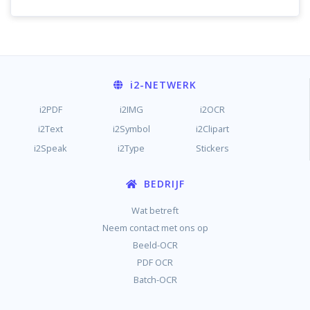
i2
-NETWERK
i2PDF
i2IMG
i2OCR
i2Text
i2Symbol
i2Clipart
i2Speak
i2Type
Stickers
BEDRIJF
Wat betreft
Neem contact met ons op
Beeld-OCR
PDF OCR
Batch-OCR