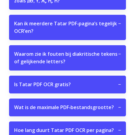
zoals Ә, Ө, Ү, Җ, Ң, Һ?
Kan ik meerdere Tatar PDF‑pagina’s tegelijk
−
OCR’en?
Waarom zie ik fouten bij diakritische tekens
−
of gelijkende letters?
Is Tatar PDF OCR gratis?
−
Wat is de maximale PDF‑bestandsgrootte?
−
Hoe lang duurt Tatar PDF OCR per pagina?
−