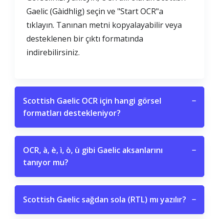
Gaelic (Gàidhlig) seçin ve "Start OCR"a
tıklayın. Tanınan metni kopyalayabilir veya
desteklenen bir çıktı formatında
indirebilirsiniz.
Scottish Gaelic OCR için hangi görsel
−
formatları destekleniyor?
OCR, à, è, ì, ò, ù gibi Gaelic aksanlarını
−
tanıyor mu?
Scottish Gaelic sağdan sola (RTL) mı yazılır?
−