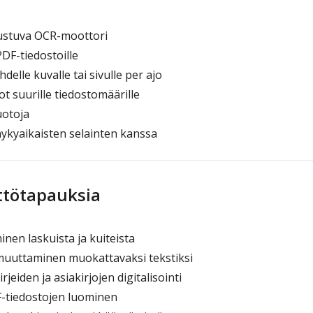
ustuva OCR-moottori
PDF-tiedostoille
elle kuvalle tai sivulle per ajo
 suurille tiedostomäärille
uotoja
ykyaikaisten selainten kanssa
yttötapauksia
nen laskuista ja kuiteista
uuttaminen muokattavaksi tekstiksi
jeiden ja asiakirjojen digitalisointi
-tiedostojen luominen