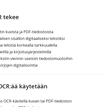
R tekee
in kuvista ja PDF-tiedostoista
sen sisällön digitaaliseksi tekstiksi
 tekstiä korkealla tarkkuudella
elillä ja kirjoitusjärjestelmillä
kstin viennin useisiin tiedostomuotoihin
rjojen digitalisointia
OCR:ää käytetään
ko OCR-käsitellä kuvan tai PDF-tiedoston