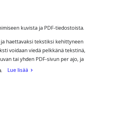
imiseen kuvista ja PDF-tiedostoista.
ja haettavaksi tekstiksi kehittyneen
ksti voidaan viedä pelkkänä tekstinä,
van tai yhden PDF-sivun per ajo, ja
Lue lisää
.