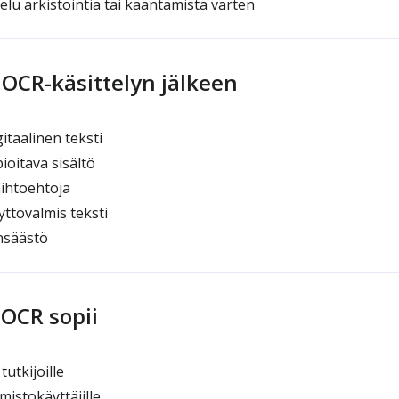
elu arkistointia tai kääntämistä varten
 OCR-käsittelyn jälkeen
taalinen teksti
ioitava sisältö
ihtoehtoja
yttövalmis teksti
nsäästö
2OCR sopii
tutkijoille
imistokäyttäjille