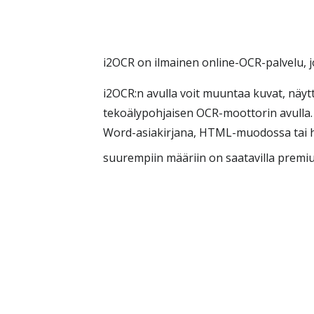
i2OCR on ilmainen online-OCR-palvelu, j
i2OCR:n avulla voit muuntaa kuvat, näyt
tekoälypohjaisen OCR-moottorin avulla. L
Word-asiakirjana, HTML-muodossa tai ha
suurempiin määriin on saatavilla premiu