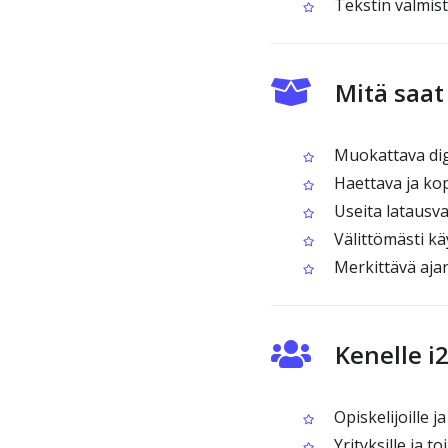
Tekstin valmist
Mitä saat
Muokattava digi
Haettava ja kop
Useita latausva
Välittömästi kä
Merkittävä aja
Kenelle i
Opiskelijoille ja 
Yrityksille ja to