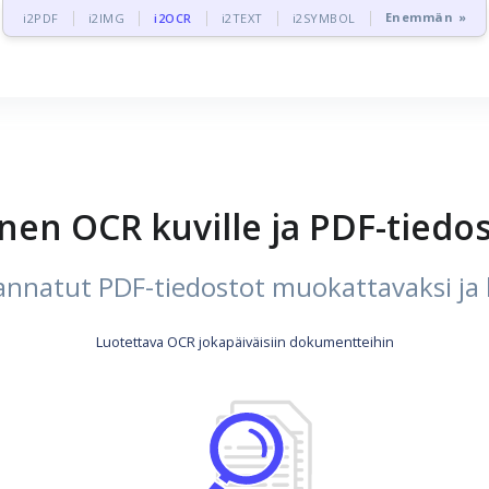
Enemmän »
i2PDF
i2IMG
i2OCR
i2TEXT
i2SYMBOL
nen OCR kuville ja PDF-tiedos
nnatut PDF-tiedostot muokattavaksi ja h
Luotettava OCR jokapäiväisiin dokumentteihin