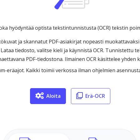
oka hyödyntää optista tekstintunnistusta (OCR) tekstin poim
tökuvat ja skannatut PDF-asiakirjat nopeasti muokattavaksi 
ataa tiedosto, valitse kieli ja käynnistä OCR. Tunnistettu te
ettavana PDF-tiedostona. Ilmainen OCR käsittelee yhden ku
m-eräajot. Kaikki toimii verkossa ilman ohjelmien asennusta
Aloita
Erä-OCR