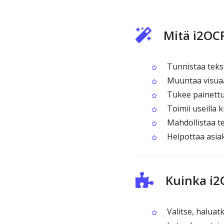
Mitä i2OC
Tunnistaa tekst
Muuntaa visuaali
Tukee painettua
Toimii useilla ki
Mahdollistaa te
Helpottaa asiaki
Kuinka i2
Valitse, haluat