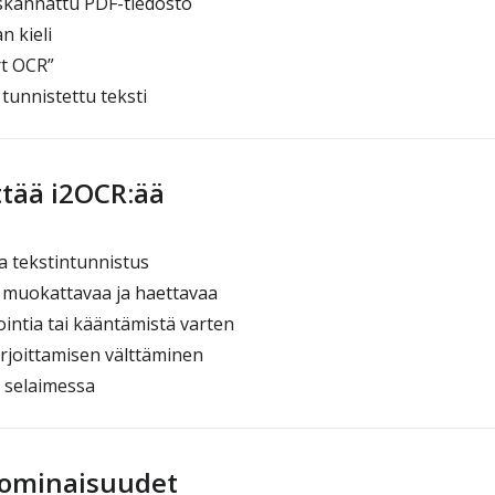
 skannattu PDF-tiedosto
n kieli
t OCR”
 tunnistettu teksti
ttää i2OCR:ää
a tekstintunnistus
 muokattavaa ja haettavaa
ointia tai kääntämistä varten
rjoittamisen välttäminen
 selaimessa
 ominaisuudet