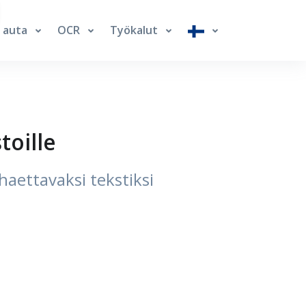
auta
OCR
Työkalut
toille
aettavaksi tekstiksi