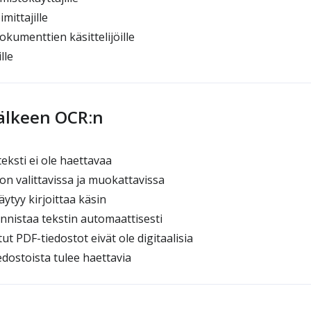
imittajille
dokumenttien käsittelijöille
lle
jälkeen OCR:n
eksti ei ole haettavaa
 on valittavissa ja muokattavissa
ytyy kirjoittaa käsin
nnistaa tekstin automaattisesti
t PDF-tiedostot eivät ole digitaalisia
edostoista tulee haettavia