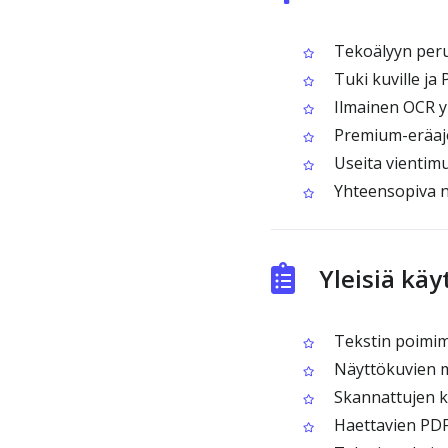
Tekoälyyn per
Tuki kuville ja 
Ilmainen OCR yhd
Premium-eräajot
Useita vientim
Yhteensopiva n
Yleisiä kä
Tekstin poimimi
Näyttökuvien m
Skannattujen kir
Haettavien PDF