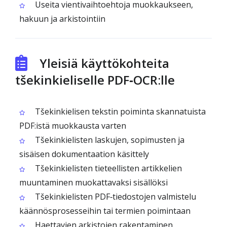
Useita vientivaihtoehtoja muokkaukseen,
hakuun ja arkistointiin
Yleisiä käyttökohteita
tšekinkieliselle PDF‑OCR:lle
Tšekinkielisen tekstin poiminta skannatuista
PDF:istä muokkausta varten
Tšekinkielisten laskujen, sopimusten ja
sisäisen dokumentaation käsittely
Tšekinkielisten tieteellisten artikkelien
muuntaminen muokattavaksi sisällöksi
Tšekinkielisten PDF‑tiedostojen valmistelu
käännösprosesseihin tai termien poimintaan
Haettavien arkistojen rakentaminen