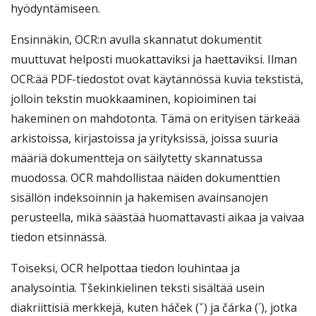
hyödyntämiseen.
Ensinnäkin, OCR:n avulla skannatut dokumentit
muuttuvat helposti muokattaviksi ja haettaviksi. Ilman
OCR:ää PDF-tiedostot ovat käytännössä kuvia tekstistä,
jolloin tekstin muokkaaminen, kopioiminen tai
hakeminen on mahdotonta. Tämä on erityisen tärkeää
arkistoissa, kirjastoissa ja yrityksissä, joissa suuria
määriä dokumentteja on säilytetty skannatussa
muodossa. OCR mahdollistaa näiden dokumenttien
sisällön indeksoinnin ja hakemisen avainsanojen
perusteella, mikä säästää huomattavasti aikaa ja vaivaa
tiedon etsinnässä.
Toiseksi, OCR helpottaa tiedon louhintaa ja
analysointia. Tšekinkielinen teksti sisältää usein
diakriittisiä merkkejä, kuten háček (ˇ) ja čárka (´), jotka