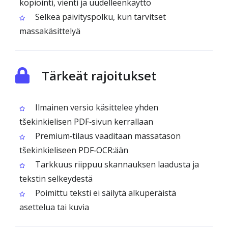
kopiointi, vienti ja uudelleenkäyttö
Selkeä päivityspolku, kun tarvitset
massakäsittelyä
Tärkeät rajoitukset
Ilmainen versio käsittelee yhden
tšekinkielisen PDF‑sivun kerrallaan
Premium‑tilaus vaaditaan massatason
tšekinkieliseen PDF‑OCR:ään
Tarkkuus riippuu skannauksen laadusta ja
tekstin selkeydestä
Poimittu teksti ei säilytä alkuperäistä
asettelua tai kuvia