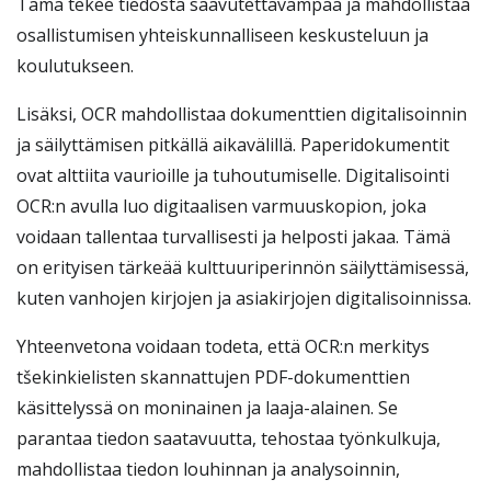
Tämä tekee tiedosta saavutettavampaa ja mahdollistaa
osallistumisen yhteiskunnalliseen keskusteluun ja
koulutukseen.
Lisäksi, OCR mahdollistaa dokumenttien digitalisoinnin
ja säilyttämisen pitkällä aikavälillä. Paperidokumentit
ovat alttiita vaurioille ja tuhoutumiselle. Digitalisointi
OCR:n avulla luo digitaalisen varmuuskopion, joka
voidaan tallentaa turvallisesti ja helposti jakaa. Tämä
on erityisen tärkeää kulttuuriperinnön säilyttämisessä,
kuten vanhojen kirjojen ja asiakirjojen digitalisoinnissa.
Yhteenvetona voidaan todeta, että OCR:n merkitys
tšekinkielisten skannattujen PDF-dokumenttien
käsittelyssä on moninainen ja laaja-alainen. Se
parantaa tiedon saatavuutta, tehostaa työnkulkuja,
mahdollistaa tiedon louhinnan ja analysoinnin,