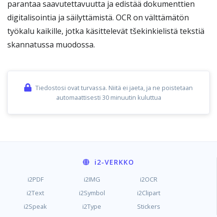
parantaa saavutettavuutta ja edistää dokumenttien
digitalisointia ja säilyttämistä. OCR on välttämätön
työkalu kaikille, jotka käsittelevät tšekinkielistä tekstiä
skannatussa muodossa.
Tiedostosi ovat turvassa. Niitä ei jaeta, ja ne poistetaan
automaattisesti 30 minuutin kuluttua
i2
-VERKKO
i2PDF
i2IMG
i2OCR
i2Text
i2Symbol
i2Clipart
i2Speak
i2Type
Stickers