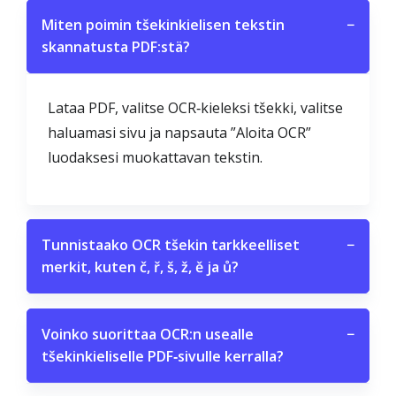
Miten poimin tšekinkielisen tekstin
−
skannatusta PDF:stä?
Lataa PDF, valitse OCR‑kieleksi tšekki, valitse
haluamasi sivu ja napsauta ”Aloita OCR”
luodaksesi muokattavan tekstin.
Tunnistaako OCR tšekin tarkkeelliset
−
merkit, kuten č, ř, š, ž, ě ja ů?
Voinko suorittaa OCR:n usealle
−
tšekinkieliselle PDF‑sivulle kerralla?