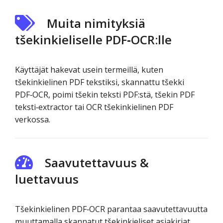
Muita nimityksiä
tšekinkieliselle PDF‑OCR:lle
Käyttäjät hakevat usein termeillä, kuten
tšekinkielinen PDF tekstiksi, skannattu tšekki
PDF‑OCR, poimi tšekin teksti PDF:stä, tšekin PDF
teksti‑extractor tai OCR tšekinkielinen PDF
verkossa.
Saavutettavuus &
luettavuus
Tšekinkielinen PDF‑OCR parantaa saavutettavuutta
muuttamalla skannatut tšekinkieliset asiakirjat