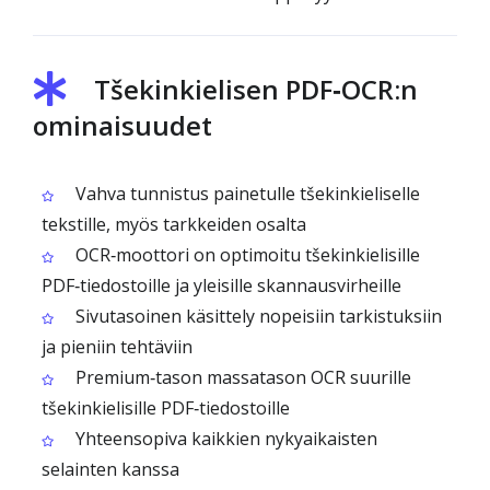
Tšekinkielisen PDF‑OCR:n
ominaisuudet
Vahva tunnistus painetulle tšekinkieliselle
tekstille, myös tarkkeiden osalta
OCR‑moottori on optimoitu tšekinkielisille
PDF‑tiedostoille ja yleisille skannausvirheille
Sivutasoinen käsittely nopeisiin tarkistuksiin
ja pieniin tehtäviin
Premium‑tason massatason OCR suurille
tšekinkielisille PDF‑tiedostoille
Yhteensopiva kaikkien nykyaikaisten
selainten kanssa