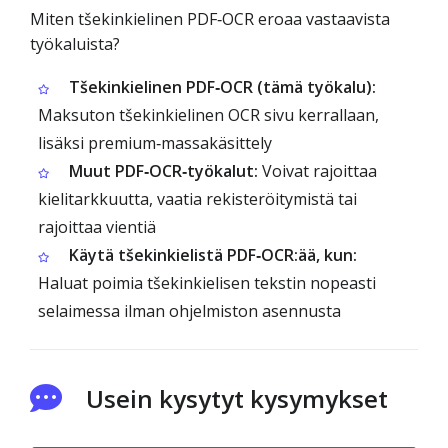
Miten tšekinkielinen PDF‑OCR eroaa vastaavista
työkaluista?
Tšekinkielinen PDF‑OCR (tämä työkalu):
Maksuton tšekinkielinen OCR sivu kerrallaan,
lisäksi premium‑massakäsittely
Muut PDF‑OCR‑työkalut:
Voivat rajoittaa
kielitarkkuutta, vaatia rekisteröitymistä tai
rajoittaa vientiä
Käytä tšekinkielistä PDF‑OCR:ää, kun:
Haluat poimia tšekinkielisen tekstin nopeasti
selaimessa ilman ohjelmiston asennusta
Usein kysytyt kysymykset