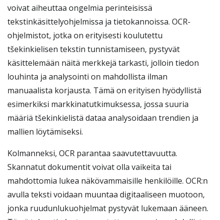
voivat aiheuttaa ongelmia perinteisissä
tekstinkäsittelyohjelmissa ja tietokannoissa. OCR-
ohjelmistot, jotka on erityisesti koulutettu
tšekinkielisen tekstin tunnistamiseen, pystyvät
käsittelemään näitä merkkejä tarkasti, jolloin tiedon
louhinta ja analysointi on mahdollista ilman
manuaalista korjausta. Tämä on erityisen hyödyllistä
esimerkiksi markkinatutkimuksessa, jossa suuria
määriä tšekinkielistä dataa analysoidaan trendien ja
mallien löytämiseksi.
Kolmanneksi, OCR parantaa saavutettavuutta.
Skannatut dokumentit voivat olla vaikeita tai
mahdottomia lukea näkövammaisille henkilöille. OCR:n
avulla teksti voidaan muuntaa digitaaliseen muotoon,
jonka ruudunlukuohjelmat pystyvät lukemaan ääneen.