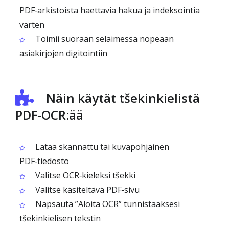
PDF‑arkistoista haettavia hakua ja indeksointia
varten
Toimii suoraan selaimessa nopeaan
asiakirjojen digitointiin
Näin käytät tšekinkielistä
PDF‑OCR:ää
Lataa skannattu tai kuvapohjainen
PDF‑tiedosto
Valitse OCR‑kieleksi tšekki
Valitse käsiteltävä PDF‑sivu
Napsauta ”Aloita OCR” tunnistaaksesi
tšekinkielisen tekstin