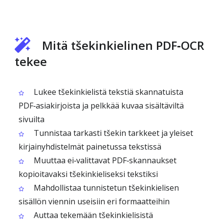
Mitä tšekinkielinen PDF‑OCR
tekee
Lukee tšekinkielistä tekstiä skannatuista
PDF‑asiakirjoista ja pelkkää kuvaa sisältäviltä
sivuilta
Tunnistaa tarkasti tšekin tarkkeet ja yleiset
kirjainyhdistelmät painetussa tekstissä
Muuttaa ei‑valittavat PDF‑skannaukset
kopioitavaksi tšekinkieliseksi tekstiksi
Mahdollistaa tunnistetun tšekinkielisen
sisällön viennin useisiin eri formaatteihin
Auttaa tekemään tšekinkielisistä