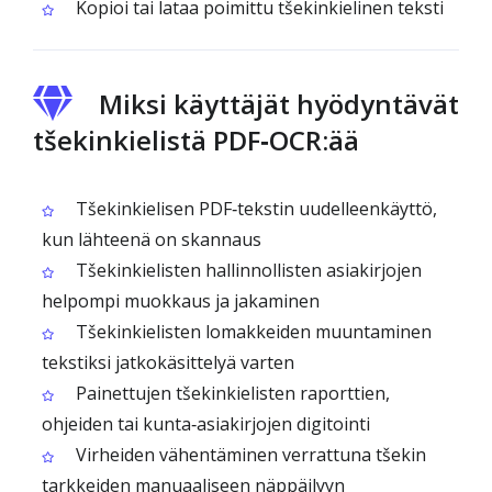
Kopioi tai lataa poimittu tšekinkielinen teksti
Miksi käyttäjät hyödyntävät
tšekinkielistä PDF‑OCR:ää
Tšekinkielisen PDF‑tekstin uudelleenkäyttö,
kun lähteenä on skannaus
Tšekinkielisten hallinnollisten asiakirjojen
helpompi muokkaus ja jakaminen
Tšekinkielisten lomakkeiden muuntaminen
tekstiksi jatkokäsittelyä varten
Painettujen tšekinkielisten raporttien,
ohjeiden tai kunta‑asiakirjojen digitointi
Virheiden vähentäminen verrattuna tšekin
tarkkeiden manuaaliseen näppäilyyn