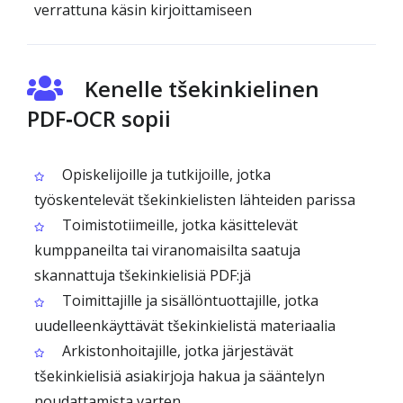
verrattuna käsin kirjoittamiseen
Kenelle tšekinkielinen
PDF‑OCR sopii
Opiskelijoille ja tutkijoille, jotka
työskentelevät tšekinkielisten lähteiden parissa
Toimistotiimeille, jotka käsittelevät
kumppaneilta tai viranomaisilta saatuja
skannattuja tšekinkielisiä PDF:jä
Toimittajille ja sisällöntuottajille, jotka
uudelleenkäyttävät tšekinkielistä materiaalia
Arkistonhoitajille, jotka järjestävät
tšekinkielisiä asiakirjoja hakua ja sääntelyn
noudattamista varten