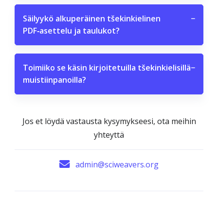
Säilyykö alkuperäinen tšekinkielinen
−
PDF‑asettelu ja taulukot?
Toimiiko se käsin kirjoitetuilla tšekinkielisillä
−
muistiinpanoilla?
Jos et löydä vastausta kysymykseesi, ota meihin
yhteyttä
admin@sciweavers.org