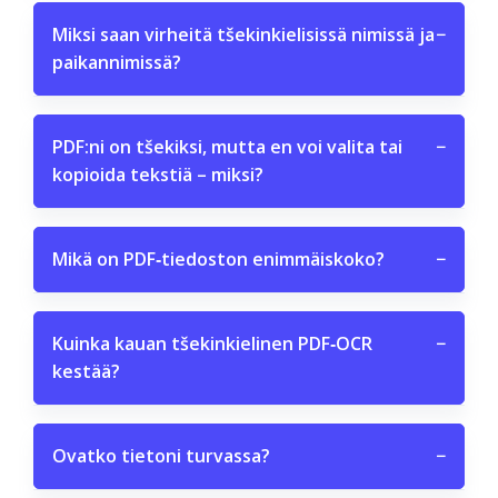
Miksi saan virheitä tšekinkielisissä nimissä ja
−
paikannimissä?
PDF:ni on tšekiksi, mutta en voi valita tai
−
kopioida tekstiä – miksi?
Mikä on PDF‑tiedoston enimmäiskoko?
−
Kuinka kauan tšekinkielinen PDF‑OCR
−
kestää?
Ovatko tietoni turvassa?
−