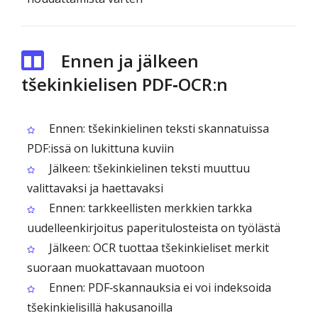
Ennen ja jälkeen
tšekinkielisen PDF‑OCR:n
Ennen: tšekinkielinen teksti skannatuissa
PDF:issä on lukittuna kuviin
Jälkeen: tšekinkielinen teksti muuttuu
valittavaksi ja haettavaksi
Ennen: tarkkeellisten merkkien tarkka
uudelleenkirjoitus paperitulosteista on työlästä
Jälkeen: OCR tuottaa tšekinkieliset merkit
suoraan muokattavaan muotoon
Ennen: PDF‑skannauksia ei voi indeksoida
tšekinkielisillä hakusanoilla