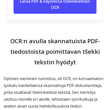
Lataa PDF & käynnistä tšekinkielinen
OCR
OCR:n avulla skannatuista PDF-
tiedostoista poimittavan tšekki
tekstin hyödyt
Optinen merkkien tunnistus, eli OCR, on korvaamaton
työkalu käsiteltäessä skannattuja PDF-dokumentteja,
jotka sisältävät tšekinkielistä tekstiä. Sen merkitys
ulottuu monille eri aloille, tehostaen työnkulkuja ja
avaten aivan uusia mahdollisuuksia tiedon