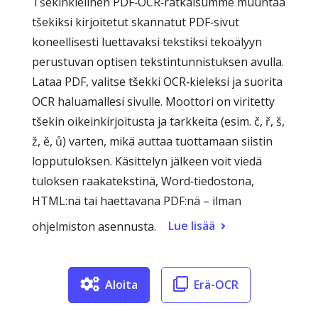
Tšekinkielinen PDF‑OCR‑ratkaisumme muuntaa
tšekiksi kirjoitetut skannatut PDF‑sivut
koneellisesti luettavaksi tekstiksi tekoälyyn
perustuvan optisen tekstintunnistuksen avulla.
Lataa PDF, valitse tšekki OCR‑kieleksi ja suorita
OCR haluamallesi sivulle. Moottori on viritetty
tšekin oikeinkirjoitusta ja tarkkeita (esim. č, ř, š,
ž, ě, ů) varten, mikä auttaa tuottamaan siistin
lopputuloksen. Käsittelyn jälkeen voit viedä
tuloksen raakatekstinä, Word‑tiedostona,
HTML:nä tai haettavana PDF:nä – ilman
Lue lisää
ohjelmiston asennusta.
Aloita
Erä-OCR