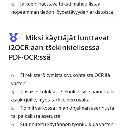
Jälkeen: haettava teksti mahdollistaa
nopeamman tiedon löydettävyyden arkistoista
Miksi käyttäjät luottavat
i2OCR:ään tšekinkielisessä
PDF‑OCR:ssä
Ei rekisteröitymistä sivukohtaista OCR:ää
varten
Tasaiset tulokset tšekinkielisille painetuille
asiakirjoille, myös tarkkeiden osalta
Toimii verkossa ilman ohjelman asennusta
tai paikallista asetusta
Suunniteltu käytännön työnkulkuja varten: