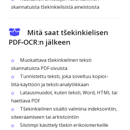
skannatuista tšekinkielisistä aineistoista
Mitä saat tšekinkielisen
PDF‑OCR:n jälkeen
Muokattava tšekinkielinen teksti
skannatuista PDF‑sivuista
Tunnistettu teksti, joka soveltuu kopioi–
liitä‑käyttöön ja teksti‑analytiikkaan
Latausmuodot, kuten teksti, Word, HTML tai
haettava PDF
Tšekinkielinen sisältö valmiina indeksointiin,
siteeraamiseen tai arkistointiin
Siistimpi käsittely tšekin erikoismerkeille