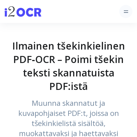
Ilmainen tšekinkielinen
PDF‑OCR – Poimi tšekin
teksti skannatuista
PDF:istä
Muunna skannatut ja
kuvapohjaiset PDF:t, joissa on
tšekinkielistä sisältöä,
muokattavaksi ja haettavaksi