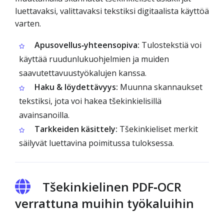
luettavaksi, valittavaksi tekstiksi digitaalista käyttöä
varten.
Apusovellus‑yhteensopiva:
Tulostekstiä voi
käyttää ruudunlukuohjelmien ja muiden
saavutettavuustyökalujen kanssa.
Haku & löydettävyys:
Muunna skannaukset
tekstiksi, jota voi hakea tšekinkielisillä
avainsanoilla.
Tarkkeiden käsittely:
Tšekinkieliset merkit
säilyvät luettavina poimitussa tuloksessa.
Tšekinkielinen PDF‑OCR
verrattuna muihin työkaluihin