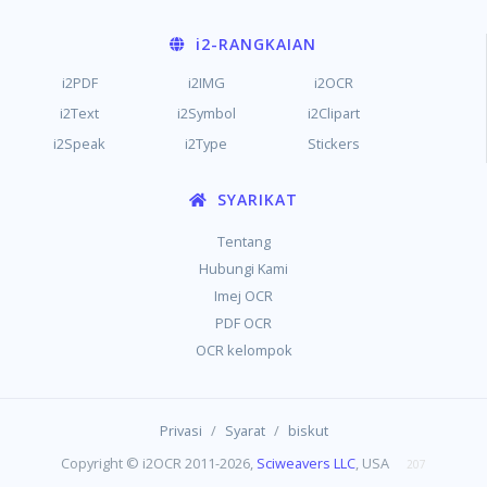
i2
-RANGKAIAN
i2PDF
i2IMG
i2OCR
i2Text
i2Symbol
i2Clipart
i2Speak
i2Type
Stickers
SYARIKAT
Tentang
Hubungi Kami
Imej OCR
PDF OCR
OCR kelompok
/
/
Privasi
Syarat
biskut
Copyright © i2OCR 2011-2026,
Sciweavers LLC
, USA
207