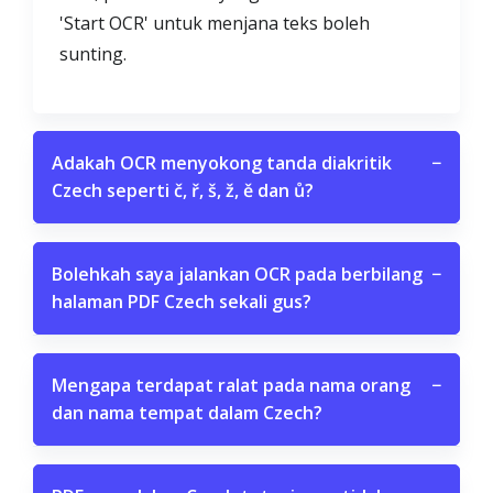
'Start OCR' untuk menjana teks boleh
sunting.
Adakah OCR menyokong tanda diakritik
−
Czech seperti č, ř, š, ž, ě dan ů?
Bolehkah saya jalankan OCR pada berbilang
−
halaman PDF Czech sekali gus?
Mengapa terdapat ralat pada nama orang
−
dan nama tempat dalam Czech?