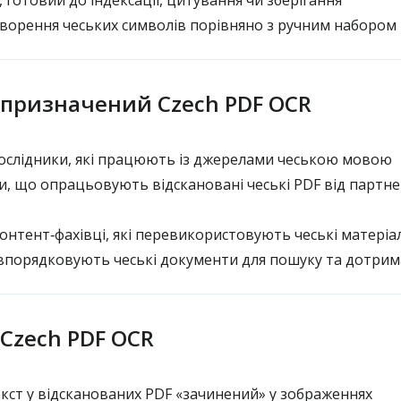
 готовий до індексації, цитування чи зберігання
ворення чеських символів порівняно з ручним набором
 призначений Czech PDF OCR
ослідники, які працюють із джерелами чеською мовою
и, що опрацьовують відскановані чеські PDF від партне
онтент‑фахівці, які перевикористовують чеські матеріа
 впорядковують чеські документи для пошуку та дотри
я Czech PDF OCR
екст у відсканованих PDF «зачинений» у зображеннях