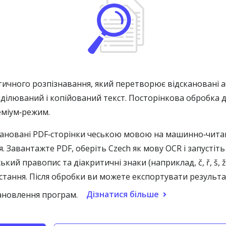
тичного розпізнавання, який перетворює відскановані а
иділюваний і копійований текст. Посторінкова обробка 
еміум‑режим.
кановані PDF‑сторінки чеською мовою на машинно‑чита
. Завантажте PDF, оберіть Czech як мову OCR і запустіть
кий правопис та діакритичні знаки (наприклад, č, ř, š, 
тання. Після обробки ви можете експортувати результат
Дізнатися більше
ановлення програм.