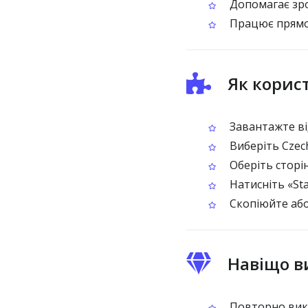
Допомагає зро
Працює прямо 
Як корис
Завантажте ві
Виберіть Czec
Оберіть сторі
Натисніть «Sta
Скопіюйте або
Навіщо в
Повторно викор