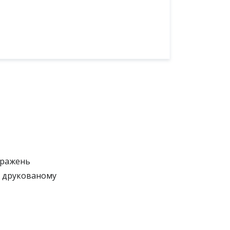
бражень
у друкованому