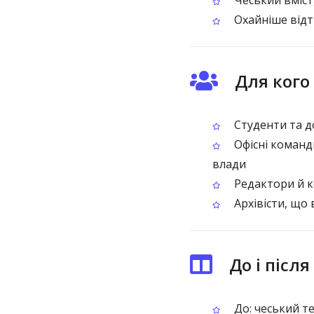
Чеський вміст,
Охайніше відт
Для кого
Студенти та д
Офісні команд
влади
Редактори й к
Архівісти, що
До і післ
До: чеський т