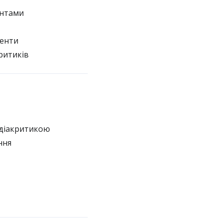
ентами
менти
ритиків
 діакритикою
ння