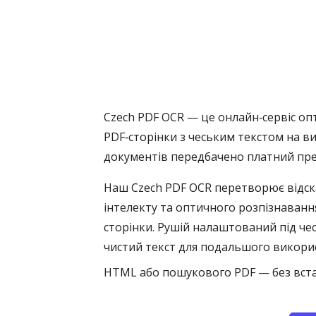
Czech PDF OCR — це онлайн‑сервіс оп
PDF‑сторінки з чеським текстом на в
документів передбачено платний пр
Наш Czech PDF OCR перетворює відс
інтелекту та оптичного розпізнавання
сторінки. Рушій налаштований під чесь
чистий текст для подальшого викорис
HTML або пошукового PDF — без вст