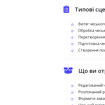
Типові сц
Витяг чеського
Обробка чеськ
Перетворення 
Підготовка че
Створення пош
Що ви от
Редагований ч
Розпізнаний р
Формати заван