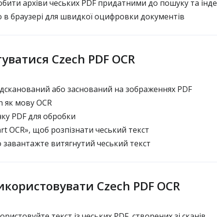
бити архіви чеських PDF придатними до пошуку та інде
в браузері для швидкої оцифровки документів
туватися Czech PDF OCR
дсканований або заснований на зображеннях PDF
h як мову OCR
нку PDF для обробки
rt OCR», щоб розпізнати чеський текст
 завантажте витягнутий чеський текст
икористовувати Czech PDF OCR
истовуйте текст із чеських PDF, створених зі сканів