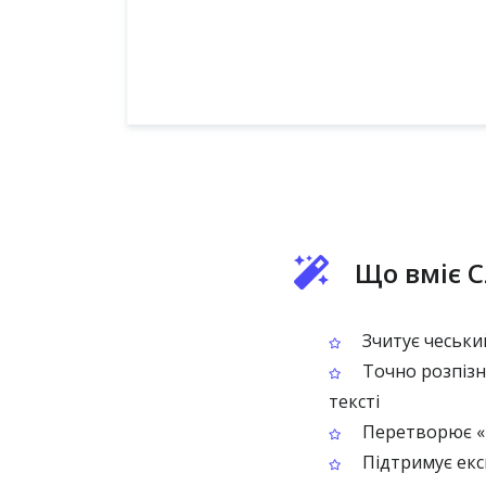
Що вміє C
Зчитує чеський
Точно розпізн
тексті
Перетворює «н
Підтримує експ