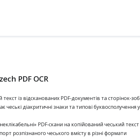
zech PDF OCR
 текст із відсканованих PDF‑документів та сторінок‑зо
ає чеські діакритичні знаки та типові буквосполучення 
еклікабельні» PDF‑скани на копійований чеський текст
орт розпізнаного чеського вмісту в різні формати