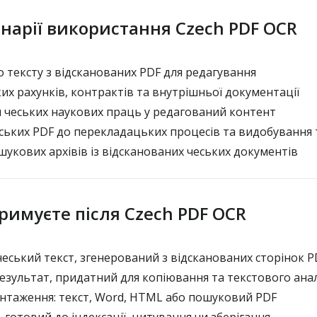
енарії використання Czech PDF OCR
 тексту з відсканованих PDF для редагування
их рахунків, контрактів та внутрішньої документації
чеських наукових праць у редагований контент
ських PDF до перекладацьких процесів та видобування 
укових архівів із відсканованих чеських документів
римуєте після Czech PDF OCR
еський текст, згенерований з відсканованих сторінок P
езультат, придатний для копіювання та текстового анал
таження: текст, Word, HTML або пошуковий PDF