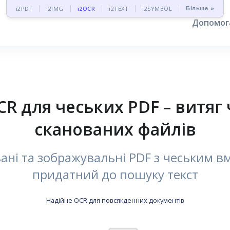
Більше »
i2PDF
i2IMG
i2OCR
i2TEXT
i2SYMBOL
Допомо
 для чеських PDF – витяг ч
сканованих файлів
ні та зображувальні PDF з чеським в
придатний до пошуку текст
Надійне OCR для повсякденних документів