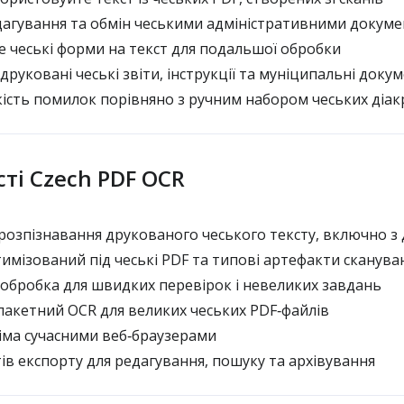
агування та обмін чеськими адміністративними докум
чеські форми на текст для подальшої обробки
уковані чеські звіти, інструкції та муніципальні доку
ість помилок порівняно з ручним набором чеських діак
ті Czech PDF OCR
 розпізнавання друкованого чеського тексту, включно з
имізований під чеські PDF та типові артефакти сканува
обробка для швидких перевірок і невеликих завдань
акетний OCR для великих чеських PDF‑файлів
сіма сучасними веб‑браузерами
ів експорту для редагування, пошуку та архівування