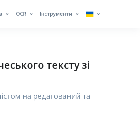
га
OCR
Інструменти
еського тексту зі
містом на редагований та