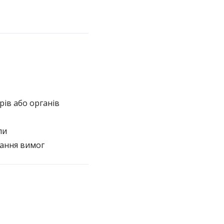
рів або органів
ли
мання вимог