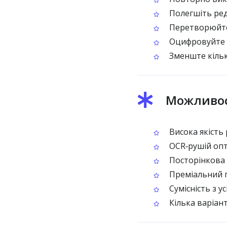
Полегшіть ред
Перетворюйте 
Оцифровуйте др
Зменште кільк
Можливос
Висока якість
OCR‑рушій опт
Посторінкова 
Преміальний п
Сумісність з у
Кілька варіант