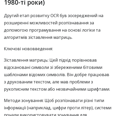
1980-ті роки)
Другий етап розвитку OCR був зосереджений на
розширенні можливостей розпізнавання за
допомогою програмування на основі логіки та
алгоритмів зіставлення матриць.
Ключові нововведення:
Зіставлення матриць: Цей підхід порівнював
відскановані символи зі збереженими бітовими
шаблонами відомих символів. Він добре працював
з друкованим текстом, але мав проблеми з
рукописним текстом або незвичайними шрифтами.
Методи зонування: Щоб розпізнавати різні типи
інформації (наприклад, цифри проти літер), системи
почали використовувати зонування для