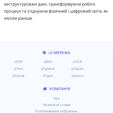
неструктуровані дані, трансформуючи робочі
процеси та з'єднуючи фізичний і цифровий світи, як
ніколи раніше.
i2
-МЕРЕЖА
i2PDF
i2IMG
i2OCR
i2Text
i2Symbol
i2Clipart
i2Speak
i2Type
Stickers
КОМПАНІЯ
Про
Зв'яжіться з нами
Розпізнавання зображень