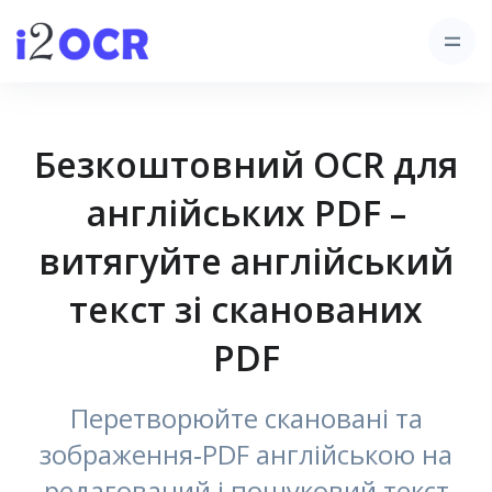
Безкоштовний OCR для
англійських PDF –
витягуйте англійський
текст зі сканованих
PDF
Перетворюйте скановані та
зображення‑PDF англійською на
редагований і пошуковий текст