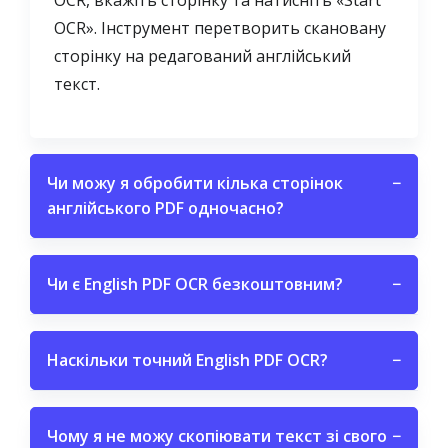
OCR, вкажіть сторінку та натисніть «Start
OCR». Інструмент перетворить скановану
сторінку на редагований англійський
текст.
Чи можу я обробити кілька сторінок
−
англійського PDF одночасно?
Чи є English PDF OCR безкоштовним?
−
Наскільки точний English PDF OCR?
−
Чому я не можу скопіювати текст зі свого
−