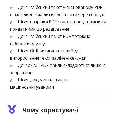
До: англійський текст у сканованому PDF
неможливо виділити або знайти через пошук
Після: сторінки PDF стають пошуковими та
придатними до редагування
До: англійський вміст PDF потрібно
набирати вручну
Після: OCR витягає готовий до
використання текст за лічені секунди
До: архівні PDF‑файли складаються лише із
зображень
Після: документи стають
машинозчитуваними
Чому користувачі