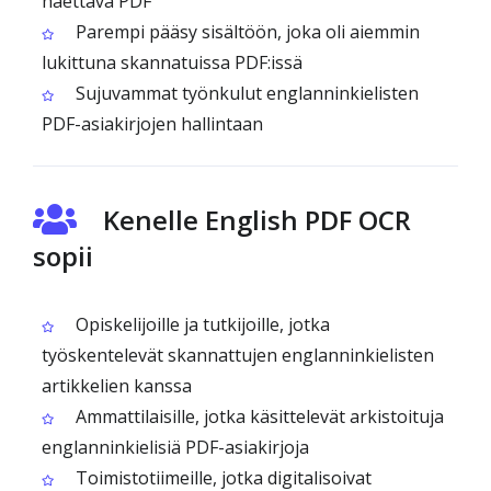
haettava PDF
Parempi pääsy sisältöön, joka oli aiemmin
lukittuna skannatuissa PDF:issä
Sujuvammat työnkulut englanninkielisten
PDF-asiakirjojen hallintaan
Kenelle English PDF OCR
sopii
Opiskelijoille ja tutkijoille, jotka
työskentelevät skannattujen englanninkielisten
artikkelien kanssa
Ammattilaisille, jotka käsittelevät arkistoituja
englanninkielisiä PDF-asiakirjoja
Toimistotiimeille, jotka digitalisoivat