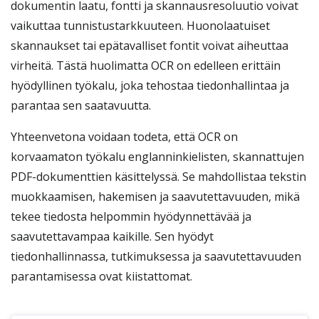
dokumentin laatu, fontti ja skannausresoluutio voivat
vaikuttaa tunnistustarkkuuteen. Huonolaatuiset
skannaukset tai epätavalliset fontit voivat aiheuttaa
virheitä. Tästä huolimatta OCR on edelleen erittäin
hyödyllinen työkalu, joka tehostaa tiedonhallintaa ja
parantaa sen saatavuutta.
Yhteenvetona voidaan todeta, että OCR on
korvaamaton työkalu englanninkielisten, skannattujen
PDF-dokumenttien käsittelyssä. Se mahdollistaa tekstin
muokkaamisen, hakemisen ja saavutettavuuden, mikä
tekee tiedosta helpommin hyödynnettävää ja
saavutettavampaa kaikille. Sen hyödyt
tiedonhallinnassa, tutkimuksessa ja saavutettavuuden
parantamisessa ovat kiistattomat.