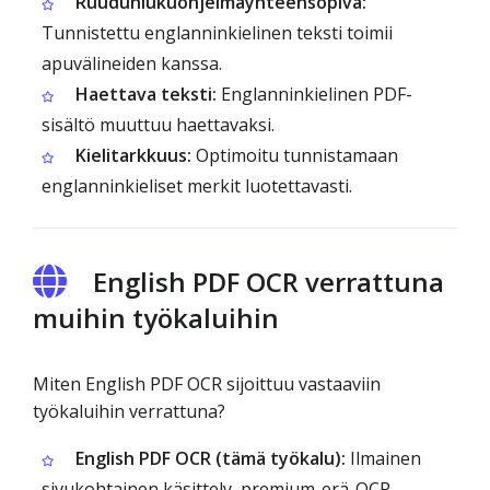
Ruudunlukuohjelmayhteensopiva:
Tunnistettu englanninkielinen teksti toimii
apuvälineiden kanssa.
Haettava teksti:
Englanninkielinen PDF-
sisältö muuttuu haettavaksi.
Kielitarkkuus:
Optimoitu tunnistamaan
englanninkieliset merkit luotettavasti.
English PDF OCR verrattuna
muihin työkaluihin
Miten English PDF OCR sijoittuu vastaaviin
työkaluihin verrattuna?
English PDF OCR (tämä työkalu):
Ilmainen
sivukohtainen käsittely, premium-erä-OCR