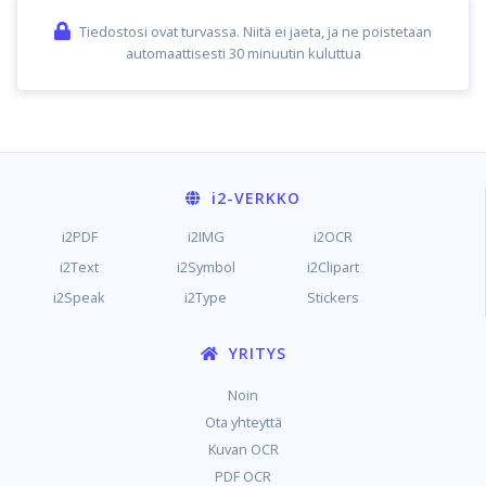
Tiedostosi ovat turvassa. Niitä ei jaeta, ja ne poistetaan
automaattisesti 30 minuutin kuluttua
i2
-VERKKO
i2PDF
i2IMG
i2OCR
i2Text
i2Symbol
i2Clipart
i2Speak
i2Type
Stickers
YRITYS
Noin
Ota yhteyttä
Kuvan OCR
PDF OCR