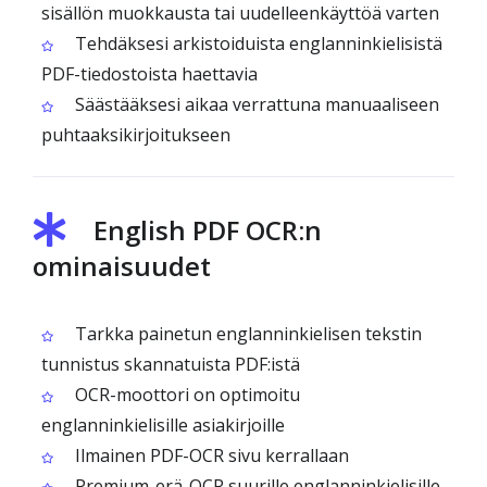
sisällön muokkausta tai uudelleenkäyttöä varten
Tehdäksesi arkistoiduista englanninkielisistä
PDF-tiedostoista haettavia
Säästääksesi aikaa verrattuna manuaaliseen
puhtaaksikirjoitukseen
English PDF OCR:n
ominaisuudet
Tarkka painetun englanninkielisen tekstin
tunnistus skannatuista PDF:istä
OCR-moottori on optimoitu
englanninkielisille asiakirjoille
Ilmainen PDF-OCR sivu kerrallaan
Premium-erä-OCR suurille englanninkielisille