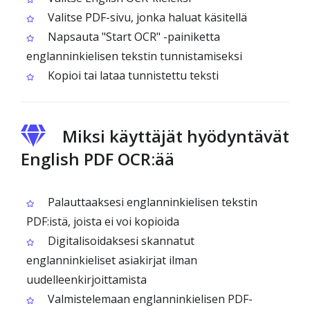
Valitse PDF-sivu, jonka haluat käsitellä
Napsauta "Start OCR" -painiketta
englanninkielisen tekstin tunnistamiseksi
Kopioi tai lataa tunnistettu teksti
Miksi käyttäjät hyödyntävät
English PDF OCR:ää
Palauttaaksesi englanninkielisen tekstin
PDF:istä, joista ei voi kopioida
Digitalisoidaksesi skannatut
englanninkieliset asiakirjat ilman
uudelleenkirjoittamista
Valmistelemaan englanninkielisen PDF-