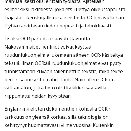
manuaalisesti olisi erittäin työlästä. Ajatellaan
esimerkiksi lakimiestä, joka etsii tiettyä oikeustapausta
laajasta oikeuskirjallisuusaineistosta. OCR:n avulla hän
löytää tarvittavan tiedon nopeasti ja tehokkaasti.
Lisäksi OCR parantaa saavutettavuutta.
Näkövammaiset henkilöt voivat käyttää
ruudunlukuohjelmia lukemaan ääneen OCR-käsiteltyä
tekstiä. Ilman OCR:ää ruudunlukuohjelmat eivät pysty
tunnistamaan kuvaan tallennettua tekstiä, mikä tekee
tiedon saamisesta mahdotonta. Näin ollen OCR on
välttämätön, jotta tieto olisi kaikkien saatavilla
riippumatta heidän kyvyistään.
Englanninkielisten dokumenttien kohdalla OCR:n
tarkkuus on yleensä korkea, sillä teknologia on
kehittynyt huomattavasti viime vuosina. Kuitenkin