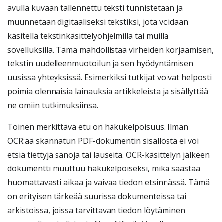
avulla kuvaan tallennettu teksti tunnistetaan ja
muunnetaan digitaaliseksi tekstiksi, jota voidaan
käsitellä tekstinkäsittelyohjelmilla tai muilla
sovelluksilla. Tämä mahdollistaa virheiden korjaamisen,
tekstin uudelleenmuotoilun ja sen hyödyntämisen
uusissa yhteyksissä. Esimerkiksi tutkijat voivat helposti
poimia olennaisia lainauksia artikkeleista ja sisällyttää
ne omiin tutkimuksiinsa.
Toinen merkittävä etu on hakukelpoisuus. Ilman
OCR:ää skannatun PDF-dokumentin sisällöstä ei voi
etsiä tiettyjä sanoja tai lauseita. OCR-käsittelyn jälkeen
dokumentti muuttuu hakukelpoiseksi, mikä säästää
huomattavasti aikaa ja vaivaa tiedon etsinnässä. Tämä
on erityisen tärkeää suurissa dokumenteissa tai
arkistoissa, joissa tarvittavan tiedon löytäminen