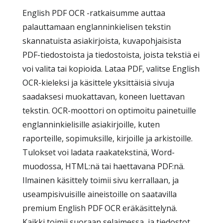
English PDF OCR -ratkaisumme auttaa
palauttamaan englanninkielisen tekstin
skannatuista asiakirjoista, kuvapohjaisista
PDF-tiedostoista ja tiedostoista, joista tekstiä ei
voi valita tai kopioida. Lataa PDF, valitse English
OCR-kieleksi ja käsittele yksittäisiä sivuja
saadaksesi muokattavan, koneen luettavan
tekstin. OCR-moottori on optimoitu painetuille
englanninkielisille asiakirjoille, kuten
raporteille, sopimuksille, kirjoille ja arkistoille.
Tulokset voi ladata raakatekstinä, Word-
muodossa, HTML:nä tai haettavana PDF:nä.
Ilmainen käsittely toimii sivu kerrallaan, ja
useampisivuisille aineistoille on saatavilla
premium English PDF OCR eräkäsittelynä.
Kaikki toimii suoraan selaimessa, ja tiedostot