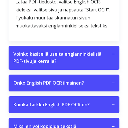
Lataa PDF-tiedosto, valitse English OCR-
kieleksi, valitse sivu ja napsauta "Start OCR".
Työkalu muuntaa skannatun sivun
muokattavaksi englanninkieliseksi tekstiksi.
Voinko käsitellä useita englanninkielisiä
−
PDF-sivuja kerralla?
Onko English PDF OCR ilmainen?
−
Kuinka tarkka English PDF OCR on?
−
Miksi en voi kopioida tekstiä
−