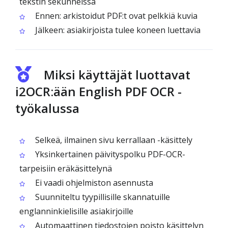
tekstin sekunneissa
Ennen: arkistoidut PDF:t ovat pelkkiä kuvia
Jälkeen: asiakirjoista tulee koneen luettavia
Miksi käyttäjät luottavat
i2OCR:ään English PDF OCR -
työkalussa
Selkeä, ilmainen sivu kerrallaan -käsittely
Yksinkertainen päivityspolku PDF-OCR-
tarpeisiin eräkäsittelynä
Ei vaadi ohjelmiston asennusta
Suunniteltu tyypillisille skannatuille
englanninkielisille asiakirjoille
Automaattinen tiedostojen poisto käsittelyn