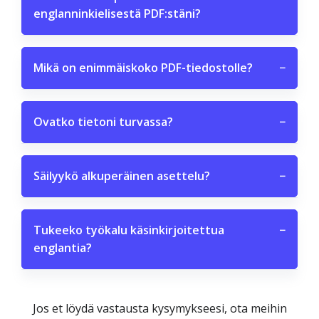
englanninkielisestä PDF:stäni?
Mikä on enimmäiskoko PDF-tiedostolle?
−
Ovatko tietoni turvassa?
−
Säilyykö alkuperäinen asettelu?
−
Tukeeko työkalu käsinkirjoitettua
−
englantia?
Jos et löydä vastausta kysymykseesi, ota meihin