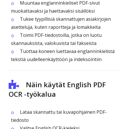
Muuntaa englanninkieliset PDF-sivut
muokattavaksi ja haettavaksi sisällöksi
Tukee tyypillisiä skannattujen asiakirjojen
asetteluja, kuten raportteja ja lomakkeita
Toimii PDF-tiedostoilla, jotka on luotu
skannauksista, valokuvista tai fakseista
Tuottaa koneen luettavaa englanninkielistä
tekstiä uudelleenkäyttöön ja indeksointiin
Näin käytät English PDF
OCR -työkalua
Lataa skannattu tai kuvapohjainen PDF-
tiedosto
Valitse English OCR-kieleksi