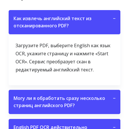
Как извлечь английский текст из
−
отсканированного PDF?
Загрузите PDF, выберите English как язык
OCR, укажите страницу и нажмите «Start
OCR». Сервис преобразует скан в
редактируемый английский текст.
Могу ли я обработать сразу несколько
−
страниц английского PDF?
English PDF OCR действительно
−