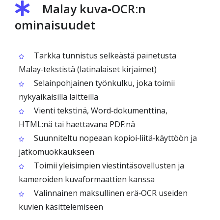
Malay kuva‑OCR:n
ominaisuudet
Tarkka tunnistus selkeästä painetusta
Malay‑tekstistä (latinalaiset kirjaimet)
Selainpohjainen työnkulku, joka toimii
nykyaikaisilla laitteilla
Vienti tekstinä, Word‑dokumenttina,
HTML:nä tai haettavana PDF:nä
Suunniteltu nopeaan kopioi‑liitä‑käyttöön ja
jatkomuokkaukseen
Toimii yleisimpien viestintäsovellusten ja
kameroiden kuvaformaattien kanssa
Valinnainen maksullinen erä‑OCR useiden
kuvien käsittelemiseen