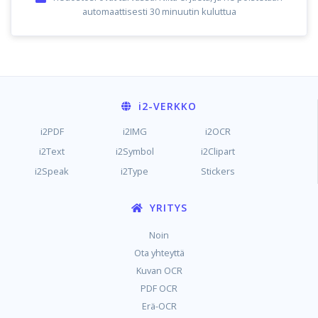
automaattisesti 30 minuutin kuluttua
i2
-VERKKO
i2PDF
i2IMG
i2OCR
i2Text
i2Symbol
i2Clipart
i2Speak
i2Type
Stickers
YRITYS
Noin
Ota yhteyttä
Kuvan OCR
PDF OCR
Erä-OCR