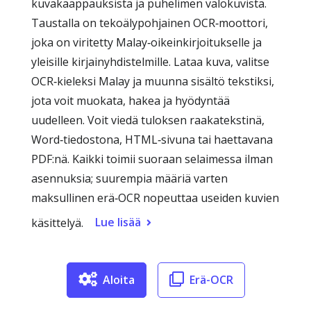
kuvakaappauksista ja puhelimen valokuvista.
Taustalla on tekoälypohjainen OCR‑moottori,
joka on viritetty Malay‑oikeinkirjoitukselle ja
yleisille kirjainyhdistelmille. Lataa kuva, valitse
OCR‑kieleksi Malay ja muunna sisältö tekstiksi,
jota voit muokata, hakea ja hyödyntää
uudelleen. Voit viedä tuloksen raakatekstinä,
Word‑tiedostona, HTML‑sivuna tai haettavana
PDF:nä. Kaikki toimii suoraan selaimessa ilman
asennuksia; suurempia määriä varten
maksullinen erä‑OCR nopeuttaa useiden kuvien
Lue lisää
käsittelyä.
Aloita
Erä-OCR