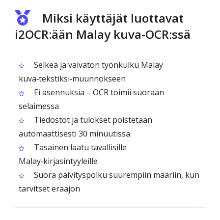
Miksi käyttäjät luottavat
i2OCR:ään Malay kuva‑OCR:ssä
Selkeä ja vaivaton työnkulku Malay
kuva‑tekstiksi‑muunnokseen
Ei asennuksia – OCR toimii suoraan
selaimessa
Tiedostot ja tulokset poistetaan
automaattisesti 30 minuutissa
Tasainen laatu tavallisille
Malay‑kirjasintyyleille
Suora päivityspolku suurempiin määriin, kun
tarvitset eräajon