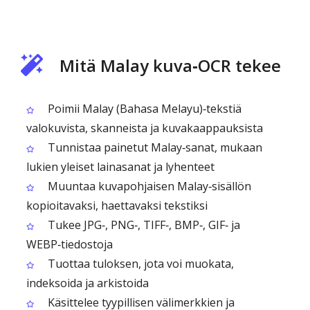
Mitä Malay kuva‑OCR tekee
Poimii Malay (Bahasa Melayu)‑tekstiä
valokuvista, skanneista ja kuvakaappauksista
Tunnistaa painetut Malay‑sanat, mukaan
lukien yleiset lainasanat ja lyhenteet
Muuntaa kuvapohjaisen Malay‑sisällön
kopioitavaksi, haettavaksi tekstiksi
Tukee JPG‑, PNG‑, TIFF‑, BMP‑, GIF‑ ja
WEBP‑tiedostoja
Tuottaa tuloksen, jota voi muokata,
indeksoida ja arkistoida
Käsittelee tyypillisen välimerkkien ja