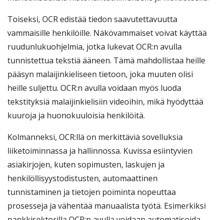
Toiseksi, OCR edistää tiedon saavutettavuutta
vammaisille henkilöille. Näkövammaiset voivat käyttää
ruudunlukuohjelmia, jotka lukevat OCR:n avulla
tunnistettua tekstiä ääneen. Tämä mahdollistaa heille
pääsyn malaijinkieliseen tietoon, joka muuten olisi
heille suljettu. OCR:n avulla voidaan myös luoda
tekstityksiä malaijinkielisiin videoihin, mikä hyödyttää
kuuroja ja huonokuuloisia henkilöitä.
Kolmanneksi, OCR:llä on merkittäviä sovelluksia
liiketoiminnassa ja hallinnossa. Kuvissa esiintyvien
asiakirjojen, kuten sopimusten, laskujen ja
henkilöllisyystodistusten, automaattinen
tunnistaminen ja tietojen poiminta nopeuttaa
prosesseja ja vähentää manuaalista työtä. Esimerkiksi
pankkisektorilla OCR:n avulla voidaan automatisoida