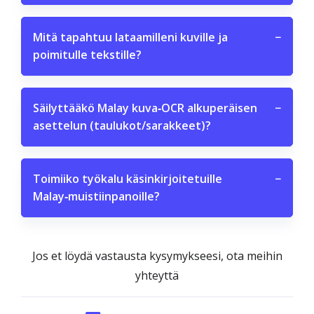
Mitä tapahtuu lataamilleni kuville ja
−
poimitulle tekstille?
Säilyttääkö Malay kuva‑OCR alkuperäisen
−
asettelun (taulukot/sarakkeet)?
Toimiiko työkalu käsinkirjoitetuille
−
Malay‑muistiinpanoille?
Jos et löydä vastausta kysymykseesi, ota meihin
yhteyttä