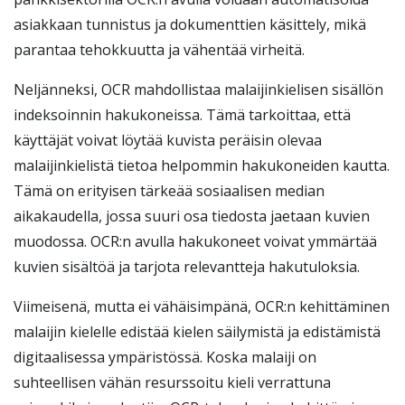
asiakkaan tunnistus ja dokumenttien käsittely, mikä
parantaa tehokkuutta ja vähentää virheitä.
Neljänneksi, OCR mahdollistaa malaijinkielisen sisällön
indeksoinnin hakukoneissa. Tämä tarkoittaa, että
käyttäjät voivat löytää kuvista peräisin olevaa
malaijinkielistä tietoa helpommin hakukoneiden kautta.
Tämä on erityisen tärkeää sosiaalisen median
aikakaudella, jossa suuri osa tiedosta jaetaan kuvien
muodossa. OCR:n avulla hakukoneet voivat ymmärtää
kuvien sisältöä ja tarjota relevantteja hakutuloksia.
Viimeisenä, mutta ei vähäisimpänä, OCR:n kehittäminen
malaijin kielelle edistää kielen säilymistä ja edistämistä
digitaalisessa ympäristössä. Koska malaiji on
suhteellisen vähän resurssoitu kieli verrattuna