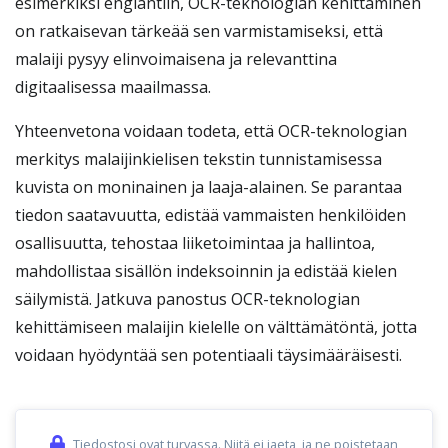
esimerkiksi englantiin, OCR-teknologian kehittäminen
on ratkaisevan tärkeää sen varmistamiseksi, että
malaiji pysyy elinvoimaisena ja relevanttina
digitaalisessa maailmassa.
Yhteenvetona voidaan todeta, että OCR-teknologian
merkitys malaijinkielisen tekstin tunnistamisessa
kuvista on moninainen ja laaja-alainen. Se parantaa
tiedon saatavuutta, edistää vammaisten henkilöiden
osallisuutta, tehostaa liiketoimintaa ja hallintoa,
mahdollistaa sisällön indeksoinnin ja edistää kielen
säilymistä. Jatkuva panostus OCR-teknologian
kehittämiseen malaijin kielelle on välttämätöntä, jotta
voidaan hyödyntää sen potentiaali täysimääräisesti.
Tiedostosi ovat turvassa. Niitä ei jaeta, ja ne poistetaan