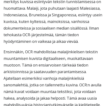
merkitys kuvissa esiintyvän tekstin tunnistamisessa on
huomattava. Malaiji, jota puhutaan laajasti Malesiassa,
Indonesiassa, Bruneissa ja Singaporessa, esiintyy usein
kuvissa, kuten kylteissä, mainoksissa, vanhoissa
dokumenteissa ja sosiaalisen median sisällössä. Ilman
tehokasta OCR-järjestelmää, tämän tiedon
hyödyntäminen on vaikeaa ja aikaa vievää.
Ensinnäkin, OCR mahdollistaa malaijinkielisen tekstin
muuntamisen kuvista digitaaliseen, muokattavaan
muotoon. Tämä on ensiarvoisen tärkeää tiedon
arkistoinnissa ja saatavuuden parantamisessa.
Ajatellaan esimerkiksi vanhoja malaijinkielisiä
sanomalehtiä, jotka on tallennettu kuvina. OCR:n avulla
nämä kuvat voidaan muuntaa tekstiksi, jota voidaan
hakea, analysoida ja jakaa helposti. Tämä avaa uusia
mahdollisuuksia historiantutkimukselle ja kielitieteelle.