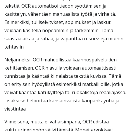
tekstiä. OCR automatisoi tiedon syöttämisen ja
käsittelyn, vähentäen manuaalista työtä ja virheitä.
Esimerkiksi, tulliselvitykset, sopimukset ja laskut
voidaan käsitellä nopeammin ja tarkemmin. Tämä
säästää aikaa ja rahaa, ja vapauttaa resursseja muihin
tehtäviin.
Neljänneksi, OCR mahdollistaa käännöspalveluiden
kehittämisen. OCR:n avulla voidaan automaattisesti
tunnistaa ja kääntää kiinalaista tekstiä kuvissa. Tämä
on erityisen hyödyllistä esimerkiksi matkailijoille, jotka
voivat kääntää katukylttejä tai ruokalistoja reaaliajassa.
Lisäksi se helpottaa kansainvälistä kaupankäyntiä ja
viestintää.
Viimeisenä, mutta ei vähäisimpänä, OCR edistää
kulttuuriperinnön säilyttämistä. Monet arvokkaat