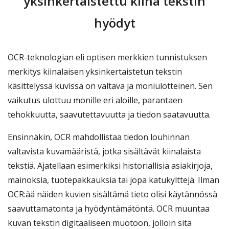
yksinkertaistettu kiina tekstin
hyödyt
OCR-teknologian eli optisen merkkien tunnistuksen
merkitys kiinalaisen yksinkertaistetun tekstin
käsittelyssä kuvissa on valtava ja moniulotteinen. Sen
vaikutus ulottuu monille eri aloille, parantaen
tehokkuutta, saavutettavuutta ja tiedon saatavuutta.
Ensinnäkin, OCR mahdollistaa tiedon louhinnan
valtavista kuvamääristä, jotka sisältävät kiinalaista
tekstiä. Ajatellaan esimerkiksi historiallisia asiakirjoja,
mainoksia, tuotepakkauksia tai jopa katukylttejä. Ilman
OCR:ää näiden kuvien sisältämä tieto olisi käytännössä
saavuttamatonta ja hyödyntämätöntä. OCR muuntaa
kuvan tekstin digitaaliseen muotoon, jolloin sitä