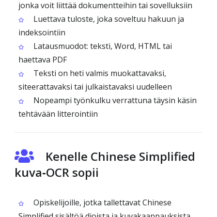
jonka voit liittää dokumentteihin tai sovelluksiin
Luettava tuloste, joka soveltuu hakuun ja
indeksointiin
Latausmuodot: teksti, Word, HTML tai
haettava PDF
Teksti on heti valmis muokattavaksi,
siteerattavaksi tai julkaistavaksi uudelleen
Nopeampi työnkulku verrattuna täysin käsin
tehtävään litterointiin
Kenelle Chinese Simplified
kuva‑OCR sopii
Opiskelijoille, jotka tallettavat Chinese
Simplified sisältöä dioista ja kuvakaappauksista