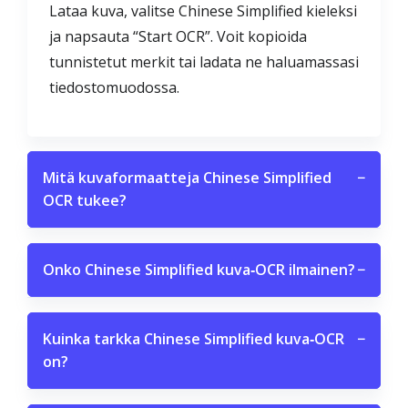
Lataa kuva, valitse Chinese Simplified kieleksi
ja napsauta “Start OCR”. Voit kopioida
tunnistetut merkit tai ladata ne haluamassasi
tiedostomuodossa.
Mitä kuvaformaatteja Chinese Simplified
−
OCR tukee?
Onko Chinese Simplified kuva‑OCR ilmainen?
−
Kuinka tarkka Chinese Simplified kuva‑OCR
−
on?