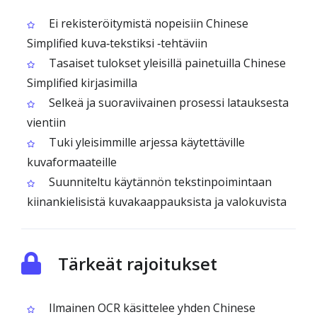
Ei rekisteröitymistä nopeisiin Chinese
Simplified kuva‑tekstiksi ‑tehtäviin
Tasaiset tulokset yleisillä painetuilla Chinese
Simplified kirjasimilla
Selkeä ja suoraviivainen prosessi latauksesta
vientiin
Tuki yleisimmille arjessa käytettäville
kuvaformaateille
Suunniteltu käytännön tekstinpoimintaan
kiinankielisistä kuvakaappauksista ja valokuvista
Tärkeät rajoitukset
Ilmainen OCR käsittelee yhden Chinese