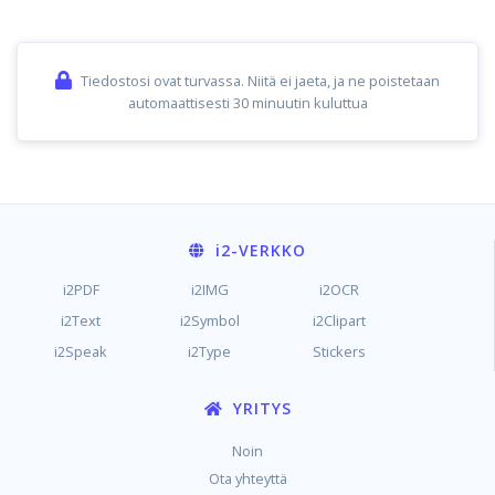
Tiedostosi ovat turvassa. Niitä ei jaeta, ja ne poistetaan
automaattisesti 30 minuutin kuluttua
i2
-VERKKO
i2PDF
i2IMG
i2OCR
i2Text
i2Symbol
i2Clipart
i2Speak
i2Type
Stickers
YRITYS
Noin
Ota yhteyttä