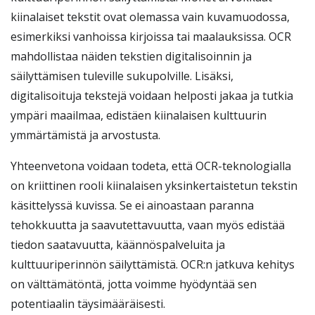
kiinalaiset tekstit ovat olemassa vain kuvamuodossa,
esimerkiksi vanhoissa kirjoissa tai maalauksissa. OCR
mahdollistaa näiden tekstien digitalisoinnin ja
säilyttämisen tuleville sukupolville. Lisäksi,
digitalisoituja tekstejä voidaan helposti jakaa ja tutkia
ympäri maailmaa, edistäen kiinalaisen kulttuurin
ymmärtämistä ja arvostusta.
Yhteenvetona voidaan todeta, että OCR-teknologialla
on kriittinen rooli kiinalaisen yksinkertaistetun tekstin
käsittelyssä kuvissa. Se ei ainoastaan paranna
tehokkuutta ja saavutettavuutta, vaan myös edistää
tiedon saatavuutta, käännöspalveluita ja
kulttuuriperinnön säilyttämistä. OCR:n jatkuva kehitys
on välttämätöntä, jotta voimme hyödyntää sen
potentiaalin täysimääräisesti.