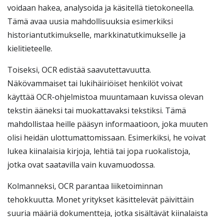
voidaan hakea, analysoida ja käsitellä tietokoneella.
Tämä avaa uusia mahdollisuuksia esimerkiksi
historiantutkimukselle, markkinatutkimukselle ja
kielitieteelle.
Toiseksi, OCR edistää saavutettavuutta.
Näkövammaiset tai lukihäiriöiset henkilöt voivat
käyttää OCR-ohjelmistoa muuntamaan kuvissa olevan
tekstin ääneksi tai muokattavaksi tekstiksi. Tämä
mahdollistaa heille pääsyn informaatioon, joka muuten
olisi heidän ulottumattomissaan. Esimerkiksi, he voivat
lukea kiinalaisia kirjoja, lehtiä tai jopa ruokalistoja,
jotka ovat saatavilla vain kuvamuodossa.
Kolmanneksi, OCR parantaa liiketoiminnan
tehokkuutta. Monet yritykset käsittelevät päivittäin
suuria määriä dokumentteja, jotka sisältävät kiinalaista