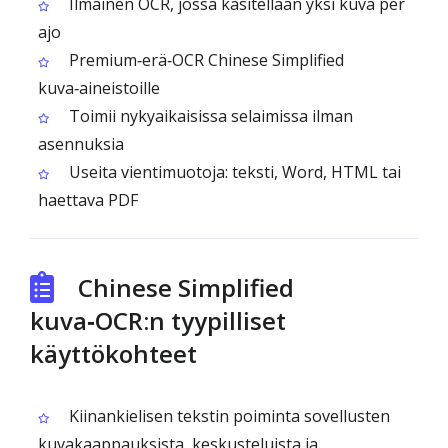
Ilmainen OCR, jossa käsitellään yksi kuva per
ajo
Premium‑erä‑OCR Chinese Simplified
kuva‑aineistoille
Toimii nykyaikaisissa selaimissa ilman
asennuksia
Useita vientimuotoja: teksti, Word, HTML tai
haettava PDF
Chinese Simplified
kuva‑OCR:n tyypilliset
käyttökohteet
Kiinankielisen tekstin poiminta sovellusten
kuvakaappauksista, keskusteluista ja