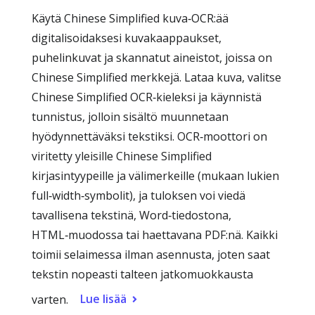
Käytä Chinese Simplified kuva‑OCR:ää
digitalisoidaksesi kuvakaappaukset,
puhelinkuvat ja skannatut aineistot, joissa on
Chinese Simplified merkkejä. Lataa kuva, valitse
Chinese Simplified OCR‑kieleksi ja käynnistä
tunnistus, jolloin sisältö muunnetaan
hyödynnettäväksi tekstiksi. OCR‑moottori on
viritetty yleisille Chinese Simplified
kirjasintyypeille ja välimerkeille (mukaan lukien
full‑width‑symbolit), ja tuloksen voi viedä
tavallisena tekstinä, Word‑tiedostona,
HTML‑muodossa tai haettavana PDF:nä. Kaikki
toimii selaimessa ilman asennusta, joten saat
tekstin nopeasti talteen jatkomuokkausta
Lue lisää
varten.