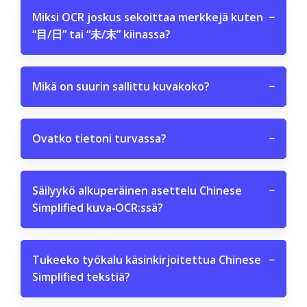
Miksi OCR joskus sekoittaa merkkejä kuten
−
“目/日” tai “未/末” kiinassa?
Mikä on suurin sallittu kuvakoko?
−
Ovatko tietoni turvassa?
−
Säilyykö alkuperäinen asettelu Chinese
−
Simplified kuva‑OCR:ssä?
Tukeeko työkalu käsinkirjoitettua Chinese
−
Simplified tekstiä?