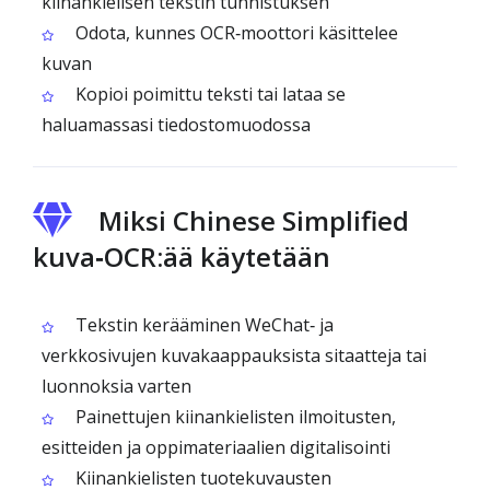
kiinankielisen tekstin tunnistuksen
Odota, kunnes OCR‑moottori käsittelee
kuvan
Kopioi poimittu teksti tai lataa se
haluamassasi tiedostomuodossa
Miksi Chinese Simplified
kuva‑OCR:ää käytetään
Tekstin kerääminen WeChat‑ ja
verkkosivujen kuvakaappauksista sitaatteja tai
luonnoksia varten
Painettujen kiinankielisten ilmoitusten,
esitteiden ja oppimateriaalien digitalisointi
Kiinankielisten tuotekuvausten