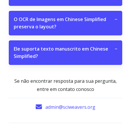
O OCR de Imagens em Chinese Simplified
−
preserva o layout?
Ele suporta texto manuscrito em Chinese
−
Simplified?
Se não encontrar resposta para sua pergunta,
entre em contato conosco
admin@sciweavers.org