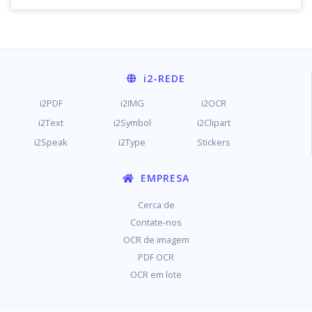
i2
-REDE
i2PDF
i2IMG
i2OCR
i2Text
i2Symbol
i2Clipart
i2Speak
i2Type
Stickers
EMPRESA
Cerca de
Contate-nos
OCR de imagem
PDF OCR
OCR em lote