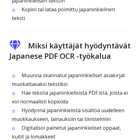
japaninkielisen tekstin
Kopioi tai lataa poimittu japaninkielinen
teksti
Miksi käyttäjät hyödyntävät
Japanese PDF OCR -työkalua
Muunna skannatut japaninkieliset asiakirjat
muokattavaksi tekstiksi
Hae tekstiä japaninkielisistä PDF:istä, joista ei
voi normaalisti kopioida
Hyödynnä japaninkielistä sisältöä uudelleen
muokkaukseen, lainauksiin tai tiivistelmiin
Digitalisoi painetut japaninkieliset oppaat,
kuitit ja lomakkeet