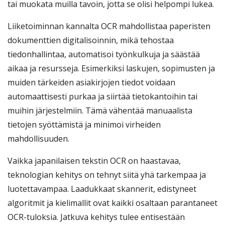
tai muokata muilla tavoin, jotta se olisi helpompi lukea.
Liiketoiminnan kannalta OCR mahdollistaa paperisten
dokumenttien digitalisoinnin, mikä tehostaa
tiedonhallintaa, automatisoi työnkulkuja ja säästää
aikaa ja resursseja. Esimerkiksi laskujen, sopimusten ja
muiden tärkeiden asiakirjojen tiedot voidaan
automaattisesti purkaa ja siirtää tietokantoihin tai
muihin järjestelmiin. Tämä vähentää manuaalista
tietojen syöttämistä ja minimoi virheiden
mahdollisuuden.
Vaikka japanilaisen tekstin OCR on haastavaa,
teknologian kehitys on tehnyt siitä yhä tarkempaa ja
luotettavampaa. Laadukkaat skannerit, edistyneet
algoritmit ja kielimallit ovat kaikki osaltaan parantaneet
OCR-tuloksia. Jatkuva kehitys tulee entisestään