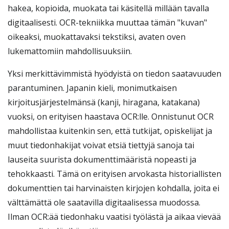
hakea, kopioida, muokata tai käsitellä millään tavalla
digitaalisesti. OCR-tekniikka muuttaa tämän "kuvan"
oikeaksi, muokattavaksi tekstiksi, avaten oven
lukemattomiin mahdollisuuksiin.
Yksi merkittävimmistä hyödyistä on tiedon saatavuuden
parantuminen. Japanin kieli, monimutkaisen
kirjoitusjärjestelmänsä (kanji, hiragana, katakana)
vuoksi, on erityisen haastava OCR:lle. Onnistunut OCR
mahdollistaa kuitenkin sen, että tutkijat, opiskelijat ja
muut tiedonhakijat voivat etsiä tiettyjä sanoja tai
lauseita suurista dokumenttimääristä nopeasti ja
tehokkaasti. Tämä on erityisen arvokasta historiallisten
dokumenttien tai harvinaisten kirjojen kohdalla, joita ei
välttämättä ole saatavilla digitaalisessa muodossa.
Ilman OCR:ää tiedonhaku vaatisi työlästä ja aikaa vievää