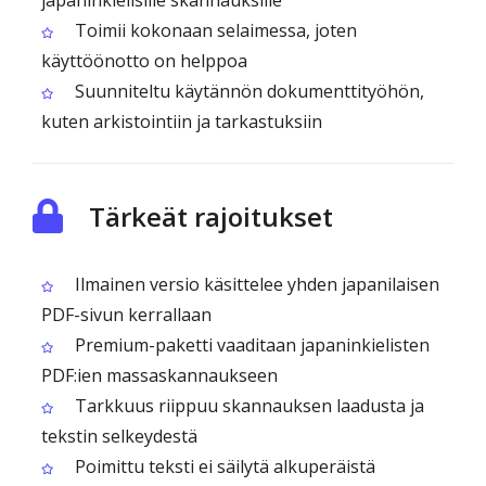
japaninkielisille skannauksille
Toimii kokonaan selaimessa, joten
käyttöönotto on helppoa
Suunniteltu käytännön dokumenttityöhön,
kuten arkistointiin ja tarkastuksiin
Tärkeät rajoitukset
Ilmainen versio käsittelee yhden japanilaisen
PDF-sivun kerrallaan
Premium-paketti vaaditaan japaninkielisten
PDF:ien massaskannaukseen
Tarkkuus riippuu skannauksen laadusta ja
tekstin selkeydestä
Poimittu teksti ei säilytä alkuperäistä