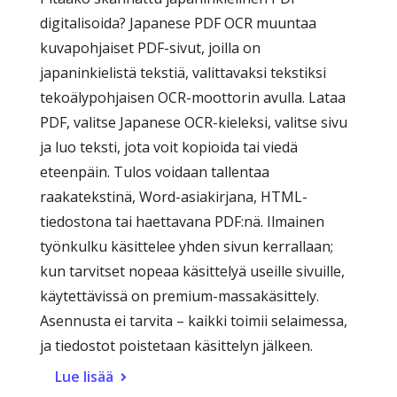
digitalisoida? Japanese PDF OCR muuntaa
kuvapohjaiset PDF-sivut, joilla on
japaninkielistä tekstiä, valittavaksi tekstiksi
tekoälypohjaisen OCR-moottorin avulla. Lataa
PDF, valitse Japanese OCR-kieleksi, valitse sivu
ja luo teksti, jota voit kopioida tai viedä
eteenpäin. Tulos voidaan tallentaa
raakatekstinä, Word-asiakirjana, HTML-
tiedostona tai haettavana PDF:nä. Ilmainen
työnkulku käsittelee yhden sivun kerrallaan;
kun tarvitset nopeaa käsittelyä useille sivuille,
käytettävissä on premium-massakäsittely.
Asennusta ei tarvita – kaikki toimii selaimessa,
ja tiedostot poistetaan käsittelyn jälkeen.
Lue lisää