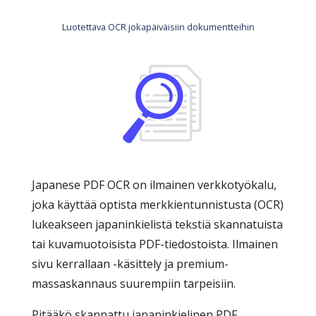
Luotettava OCR jokapäiväisiin dokumentteihin
Japanese PDF OCR on ilmainen verkkotyökalu,
joka käyttää optista merkkientunnistusta (OCR)
lukeakseen japaninkielistä tekstiä skannatuista
tai kuvamuotoisista PDF-tiedostoista. Ilmainen
sivu kerrallaan -käsittely ja premium-
massaskannaus suurempiin tarpeisiin.
Pitääkö skannattu japaninkielinen PDF