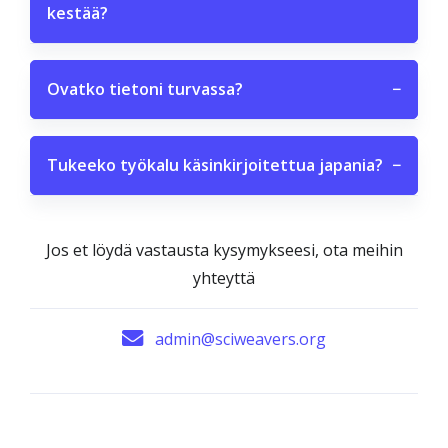
kestää?
Ovatko tietoni turvassa?
−
Tukeeko työkalu käsinkirjoitettua japania?
−
Jos et löydä vastausta kysymykseesi, ota meihin
yhteyttä
admin@sciweavers.org