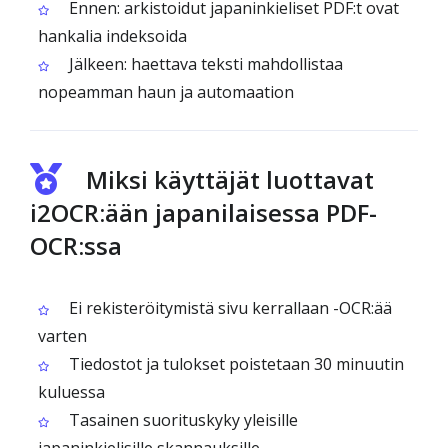
Ennen: arkistoidut japaninkieliset PDF:t ovat
hankalia indeksoida
Jälkeen: haettava teksti mahdollistaa
nopeamman haun ja automaation
Miksi käyttäjät luottavat
i2OCR:ään japanilaisessa PDF-
OCR:ssa
Ei rekisteröitymistä sivu kerrallaan -OCR:ää
varten
Tiedostot ja tulokset poistetaan 30 minuutin
kuluessa
Tasainen suorituskyky yleisille