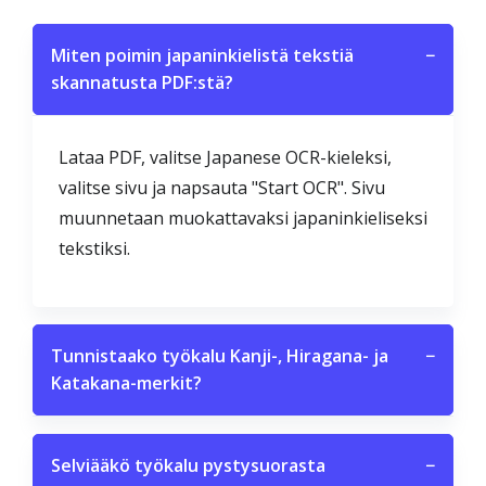
Miten poimin japaninkielistä tekstiä
−
skannatusta PDF:stä?
Lataa PDF, valitse Japanese OCR-kieleksi,
valitse sivu ja napsauta "Start OCR". Sivu
muunnetaan muokattavaksi japaninkieliseksi
tekstiksi.
Tunnistaako työkalu Kanji-, Hiragana- ja
−
Katakana-merkit?
Selviääkö työkalu pystysuorasta
−