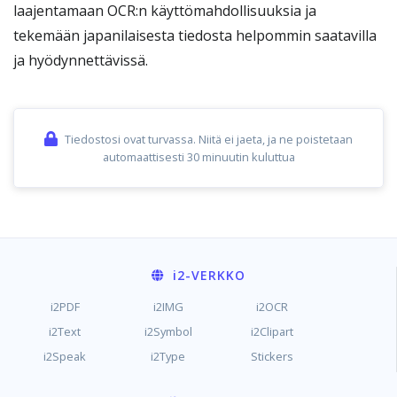
laajentamaan OCR:n käyttömahdollisuuksia ja
tekemään japanilaisesta tiedosta helpommin saatavilla
ja hyödynnettävissä.
Tiedostosi ovat turvassa. Niitä ei jaeta, ja ne poistetaan
automaattisesti 30 minuutin kuluttua
i2
-VERKKO
i2PDF
i2IMG
i2OCR
i2Text
i2Symbol
i2Clipart
i2Speak
i2Type
Stickers