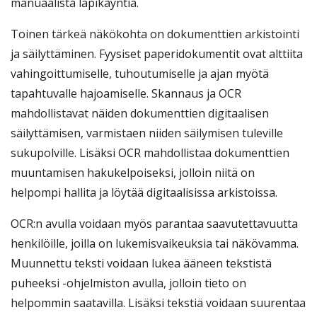
manuaalista läpikäyntiä.
Toinen tärkeä näkökohta on dokumenttien arkistointi
ja säilyttäminen. Fyysiset paperidokumentit ovat alttiita
vahingoittumiselle, tuhoutumiselle ja ajan myötä
tapahtuvalle hajoamiselle. Skannaus ja OCR
mahdollistavat näiden dokumenttien digitaalisen
säilyttämisen, varmistaen niiden säilymisen tuleville
sukupolville. Lisäksi OCR mahdollistaa dokumenttien
muuntamisen hakukelpoiseksi, jolloin niitä on
helpompi hallita ja löytää digitaalisissa arkistoissa.
OCR:n avulla voidaan myös parantaa saavutettavuutta
henkilöille, joilla on lukemisvaikeuksia tai näkövamma.
Muunnettu teksti voidaan lukea ääneen tekstistä
puheeksi -ohjelmiston avulla, jolloin tieto on
helpommin saatavilla. Lisäksi tekstiä voidaan suurentaa