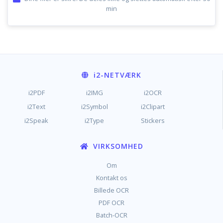
min
i2
-NETVÆRK
i2PDF
i2IMG
i2OCR
i2Text
i2Symbol
i2Clipart
i2Speak
i2Type
Stickers
VIRKSOMHED
Om
Kontakt os
Billede OCR
PDF OCR
Batch-OCR