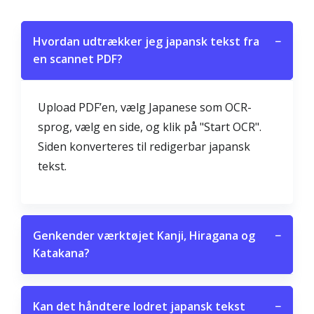
Hvordan udtrækker jeg japansk tekst fra
−
en scannet PDF?
Upload PDF’en, vælg Japanese som OCR-
sprog, vælg en side, og klik på "Start OCR".
Siden konverteres til redigerbar japansk
tekst.
Genkender værktøjet Kanji, Hiragana og
−
Katakana?
Kan det håndtere lodret japansk tekst
−