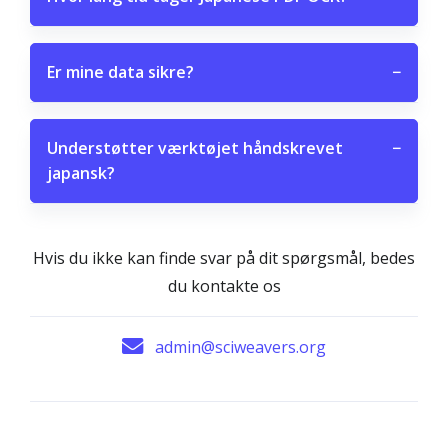
Er mine data sikre?
−
Understøtter værktøjet håndskrevet
−
japansk?
Hvis du ikke kan finde svar på dit spørgsmål, bedes
du kontakte os
admin@sciweavers.org