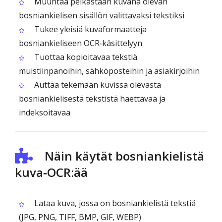
Muuntaa pelkästään kuvana olevan
bosniankielisen sisällön valittavaksi tekstiksi
Tukee yleisiä kuvaformaatteja
bosniankieliseen OCR‑käsittelyyn
Tuottaa kopioitavaa tekstiä
muistiinpanoihin, sähköposteihin ja asiakirjoihin
Auttaa tekemään kuvissa olevasta
bosniankielisestä tekstistä haettavaa ja
indeksoitavaa
Näin käytät bosniankielistä
kuva‑OCR:ää
Lataa kuva, jossa on bosniankielistä tekstiä
(JPG, PNG, TIFF, BMP, GIF, WEBP)