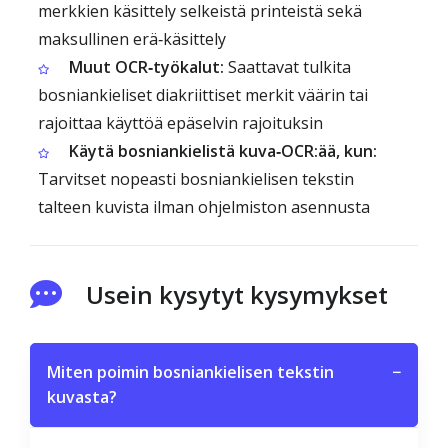
merkkien käsittely selkeistä printeistä sekä
maksullinen erä‑käsittely
Muut OCR‑työkalut:
Saattavat tulkita
bosniankieliset diakriittiset merkit väärin tai
rajoittaa käyttöä epäselvin rajoituksin
Käytä bosniankielistä kuva‑OCR:ää, kun:
Tarvitset nopeasti bosniankielisen tekstin
talteen kuvista ilman ohjelmiston asennusta
Usein kysytyt kysymykset
Miten poimin bosniankielisen tekstin
−
kuvasta?