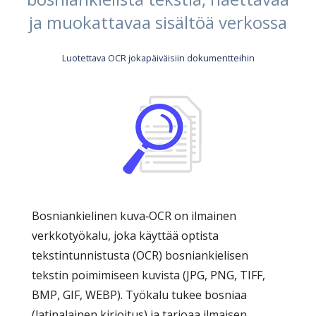
ja muokattavaa sisältöä verkossa
Luotettava OCR jokapäiväisiin dokumentteihin
Bosniankielinen kuva‑OCR on ilmainen
verkkotyökalu, joka käyttää optista
tekstintunnistusta (OCR) bosniankielisen
tekstin poimimiseen kuvista (JPG, PNG, TIFF,
BMP, GIF, WEBP). Työkalu tukee bosniaa
(latinalainen kirjoitus) ja tarjoaa ilmaisen