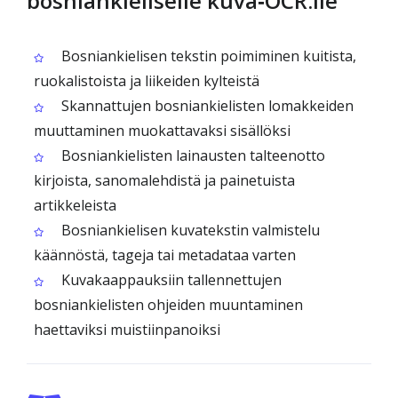
bosniankieliselle kuva‑OCR:lle
Bosniankielisen tekstin poimiminen kuitista,
ruokalistoista ja liikeiden kylteistä
Skannattujen bosniankielisten lomakkeiden
muuttaminen muokattavaksi sisällöksi
Bosniankielisten lainausten talteenotto
kirjoista, sanomalehdistä ja painetuista
artikkeleista
Bosniankielisen kuvatekstin valmistelu
käännöstä, tageja tai metadataa varten
Kuvakaappauksiin tallennettujen
bosniankielisten ohjeiden muuntaminen
haettaviksi muistiinpanoiksi