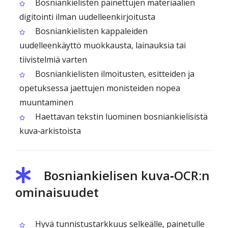
Bosniankielisten painettujen materiaalien
digitointi ilman uudelleenkirjoitusta
Bosniankielisten kappaleiden
uudelleenkäyttö muokkausta, lainauksia tai
tiivistelmiä varten
Bosniankielisten ilmoitusten, esitteiden ja
opetuksessa jaettujen monisteiden nopea
muuntaminen
Haettavan tekstin luominen bosniankielisistä
kuva‑arkistoista
Bosniankielisen kuva‑OCR:n
ominaisuudet
Hyvä tunnistustarkkuus selkeälle, painetulle