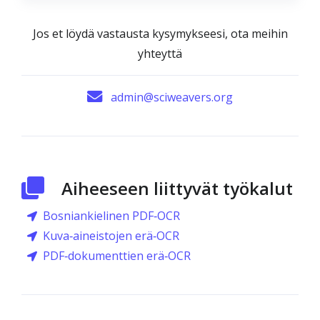
Jos et löydä vastausta kysymykseesi, ota meihin
yhteyttä
admin@sciweavers.org
Aiheeseen liittyvät työkalut
Bosniankielinen PDF‑OCR
Kuva‑aineistojen erä‑OCR
PDF‑dokumenttien erä‑OCR