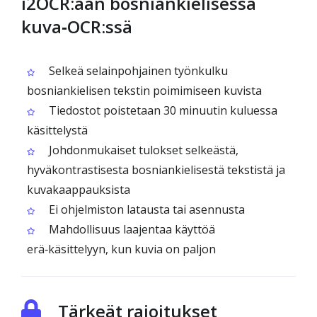
i2OCR:ään bosniankielisessä
kuva‑OCR:ssä
Selkeä selainpohjainen työnkulku
bosniankielisen tekstin poimimiseen kuvista
Tiedostot poistetaan 30 minuutin kuluessa
käsittelystä
Johdonmukaiset tulokset selkeästä,
hyväkontrastisesta bosniankielisestä tekstistä ja
kuvakaappauksista
Ei ohjelmiston latausta tai asennusta
Mahdollisuus laajentaa käyttöä
erä‑käsittelyyn, kun kuvia on paljon
Tärkeät rajoitukset