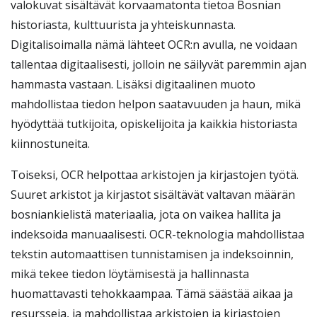
valokuvat sisältävät korvaamatonta tietoa Bosnian
historiasta, kulttuurista ja yhteiskunnasta.
Digitalisoimalla nämä lähteet OCR:n avulla, ne voidaan
tallentaa digitaalisesti, jolloin ne säilyvät paremmin ajan
hammasta vastaan. Lisäksi digitaalinen muoto
mahdollistaa tiedon helpon saatavuuden ja haun, mikä
hyödyttää tutkijoita, opiskelijoita ja kaikkia historiasta
kiinnostuneita.
Toiseksi, OCR helpottaa arkistojen ja kirjastojen työtä.
Suuret arkistot ja kirjastot sisältävät valtavan määrän
bosniankielistä materiaalia, jota on vaikea hallita ja
indeksoida manuaalisesti. OCR-teknologia mahdollistaa
tekstin automaattisen tunnistamisen ja indeksoinnin,
mikä tekee tiedon löytämisestä ja hallinnasta
huomattavasti tehokkaampaa. Tämä säästää aikaa ja
resursseja, ja mahdollistaa arkistojen ja kirjastojen