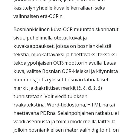
käsittelyn yhdelle kuvalle kerrallaan sekä
valinnaisen erä‑OCR:n.
Bosniankielinen kuva‑OCR muuntaa skannatut
sivut, puhelimella otetut kuvat ja
kuvakaappaukset, joissa on bosniankielistä
tekstiä, muokattavaksi ja haettavaksi tekstiksi
tekoälypohjaisen OCR‑moottorin avulla. Lataa
kuva, valitse Bosnian OCR‑kieleksi ja käynnistä
muunnos, jotta yleiset bosnian latinalaiset
merkit ja diakriittiset merkit (č, ć, đ, š, ž)
tunnistetaan. Voit viedä tuloksen
raakatekstinä, Word‑tiedostona, HTML:nä tai
haettavana PDF:nä. Selainpohjainen ratkaisu ei
vaadi asennusta ja toimii moderneilla laitteilla,
jolloin bosniankielisen materiaalin digitointi on