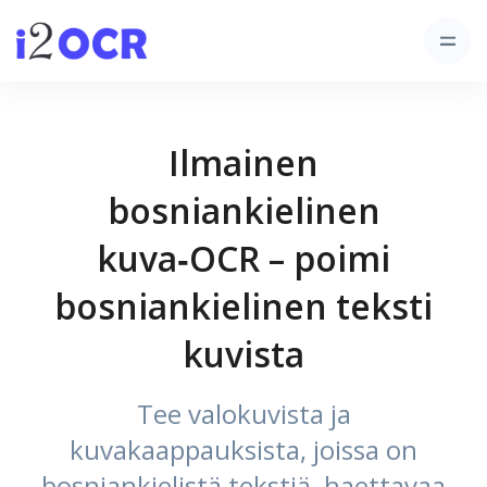
Ilmainen
bosniankielinen
kuva‑OCR – poimi
bosniankielinen teksti
kuvista
Tee valokuvista ja
kuvakaappauksista, joissa on
bosniankielistä tekstiä, haettavaa