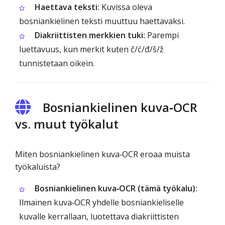
Haettava teksti:
Kuvissa oleva
bosniankielinen teksti muuttuu haettavaksi.
Diakriittisten merkkien tuki:
Parempi
luettavuus, kun merkit kuten č/ć/đ/š/ž
tunnistetaan oikein.
Bosniankielinen kuva‑OCR
vs. muut työkalut
Miten bosniankielinen kuva‑OCR eroaa muista
työkaluista?
Bosniankielinen kuva‑OCR (tämä työkalu):
Ilmainen kuva‑OCR yhdelle bosniankieliselle
kuvalle kerrallaan, luotettava diakriittisten