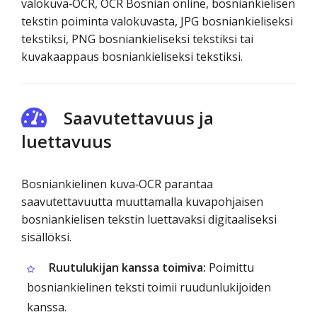
valokuva‑OCR, OCR Bosnian online, bosniankielisen
tekstin poiminta valokuvasta, JPG bosniankieliseksi
tekstiksi, PNG bosniankieliseksi tekstiksi tai
kuvakaappaus bosniankieliseksi tekstiksi.
Saavutettavuus ja
luettavuus
Bosniankielinen kuva‑OCR parantaa
saavutettavuutta muuttamalla kuvapohjaisen
bosniankielisen tekstin luettavaksi digitaaliseksi
sisällöksi.
Ruutulukijan kanssa toimiva:
Poimittu
bosniankielinen teksti toimii ruudunlukijoiden
kanssa.