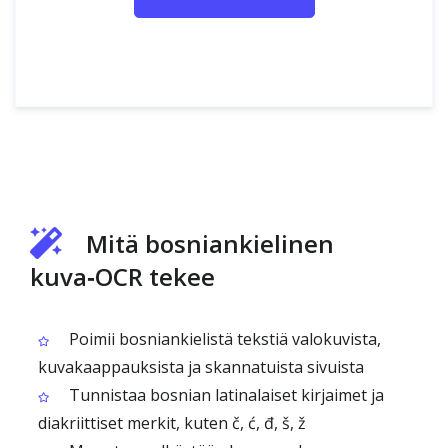
Mitä bosniankielinen
kuva‑OCR tekee
Poimii bosniankielistä tekstiä valokuvista,
kuvakaappauksista ja skannatuista sivuista
Tunnistaa bosnian latinalaiset kirjaimet ja
diakriittiset merkit, kuten č, ć, đ, š, ž