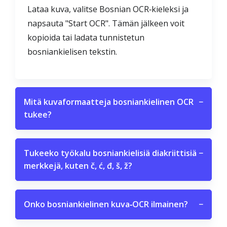
Lataa kuva, valitse Bosnian OCR‑kieleksi ja
napsauta "Start OCR". Tämän jälkeen voit
kopioida tai ladata tunnistetun
bosniankielisen tekstin.
Mitä kuvaformaatteja bosniankielinen OCR
−
tukee?
Tukeeko työkalu bosniankielisiä diakriittisiä
−
merkkejä, kuten č, ć, đ, š, ž?
Onko bosniankielinen kuva‑OCR ilmainen?
−