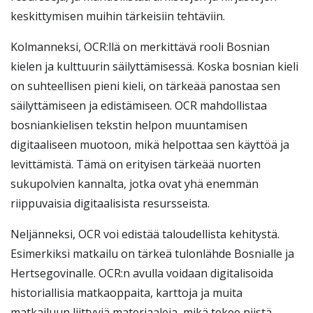
keskittymisen muihin tärkeisiin tehtäviin.
Kolmanneksi, OCR:llä on merkittävä rooli Bosnian
kielen ja kulttuurin säilyttämisessä. Koska bosnian kieli
on suhteellisen pieni kieli, on tärkeää panostaa sen
säilyttämiseen ja edistämiseen. OCR mahdollistaa
bosniankielisen tekstin helpon muuntamisen
digitaaliseen muotoon, mikä helpottaa sen käyttöä ja
levittämistä. Tämä on erityisen tärkeää nuorten
sukupolvien kannalta, jotka ovat yhä enemmän
riippuvaisia digitaalisista resursseista.
Neljänneksi, OCR voi edistää taloudellista kehitystä.
Esimerkiksi matkailu on tärkeä tulonlähde Bosnialle ja
Hertsegovinalle. OCR:n avulla voidaan digitalisoida
historiallisia matkaoppaita, karttoja ja muita
matkailuun liittyviä materiaaleja, mikä tekee niistä