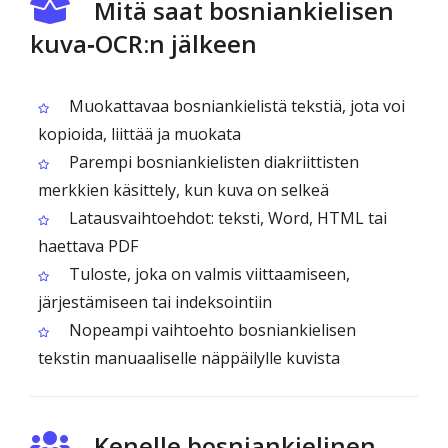
Mitä saat bosniankielisen
kuva‑OCR:n jälkeen
Muokattavaa bosniankielistä tekstiä, jota voi
kopioida, liittää ja muokata
Parempi bosniankielisten diakriittisten
merkkien käsittely, kun kuva on selkeä
Latausvaihtoehdot: teksti, Word, HTML tai
haettava PDF
Tuloste, joka on valmis viittaamiseen,
järjestämiseen tai indeksointiin
Nopeampi vaihtoehto bosniankielisen
tekstin manuaaliselle näppäilylle kuvista
Kenelle bosniankielinen