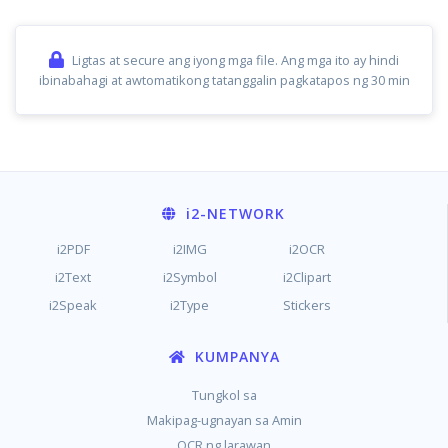
Ligtas at secure ang iyong mga file. Ang mga ito ay hindi
ibinabahagi at awtomatikong tatanggalin pagkatapos ng 30 min
i2
-NETWORK
i2PDF
i2IMG
i2OCR
i2Text
i2Symbol
i2Clipart
i2Speak
i2Type
Stickers
KUMPANYA
Tungkol sa
Makipag-ugnayan sa Amin
OCR ng larawan