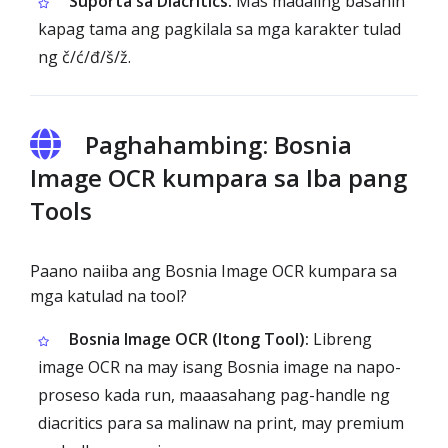
Suporta sa Diacritics:
Mas madaling basahin
kapag tama ang pagkilala sa mga karakter tulad
ng č/ć/đ/š/ž.
Paghahambing: Bosnia
Image OCR kumpara sa Iba pang
Tools
Paano naiiba ang Bosnia Image OCR kumpara sa
mga katulad na tool?
Bosnia Image OCR (Itong Tool):
Libreng
image OCR na may isang Bosnia image na napo-
proseso kada run, maaasahang pag-handle ng
diacritics para sa malinaw na print, may premium