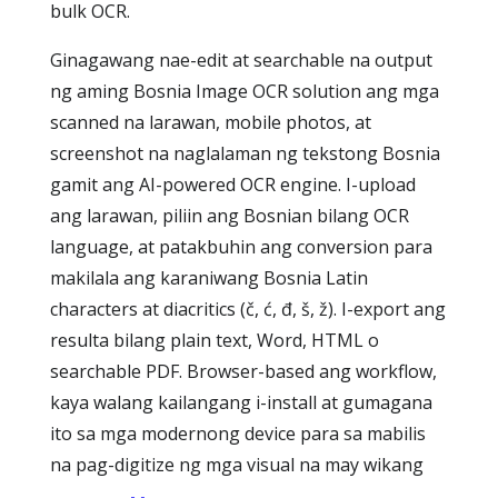
bulk OCR.
Ginagawang nae-edit at searchable na output
ng aming Bosnia Image OCR solution ang mga
scanned na larawan, mobile photos, at
screenshot na naglalaman ng tekstong Bosnia
gamit ang AI-powered OCR engine. I-upload
ang larawan, piliin ang Bosnian bilang OCR
language, at patakbuhin ang conversion para
makilala ang karaniwang Bosnia Latin
characters at diacritics (č, ć, đ, š, ž). I-export ang
resulta bilang plain text, Word, HTML o
searchable PDF. Browser-based ang workflow,
kaya walang kailangang i-install at gumagana
ito sa mga modernong device para sa mabilis
na pag-digitize ng mga visual na may wikang