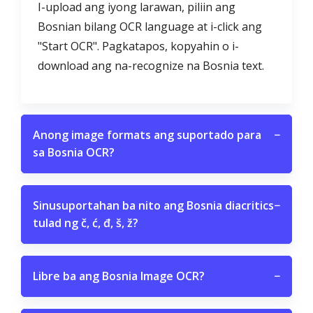
I-upload ang iyong larawan, piliin ang
Bosnian bilang OCR language at i-click ang
"Start OCR". Pagkatapos, kopyahin o i-
download ang na-recognize na Bosnia text.
Anong image formats ang suportado para
−
sa Bosnia OCR?
Sinusuportahan ba nito ang Bosnia diacritics
−
tulad ng č, ć, đ, š, ž?
Libre ba ang Bosnia Image OCR?
−