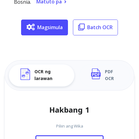
Matuto pa
Bosnia.
Magsimula
Batch OCR
OCR ng
PDF
larawan
OCR
Hakbang 1
Piliin ang Wika