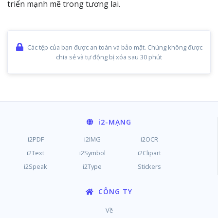
triển mạnh mẽ trong tương lai.
Các tệp của bạn được an toàn và bảo mật. Chúng không được
chia sẻ và tự động bị xóa sau 30 phút
i2
-MẠNG
i2PDF
i2IMG
i2OCR
i2Text
i2Symbol
i2Clipart
i2Speak
i2Type
Stickers
CÔNG TY
Về