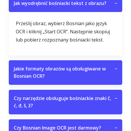
Jak wyodrębnić bośniacki tekst z obrazu?
−
Prześlij obraz, wybierz Bosnian jako język
OCR i kliknij „Start OCR”. Następnie skopiuj
lub pobierz rozpoznany bośniacki tekst.
Jakie formaty obrazów są obsługiwane w
−
Bosnian OCR?
Czy narzędzie obsługuje bośniackie znaki č,
−
ć, đ, š, ž?
Czy Bosnian Image OCR jest darmowy?
−