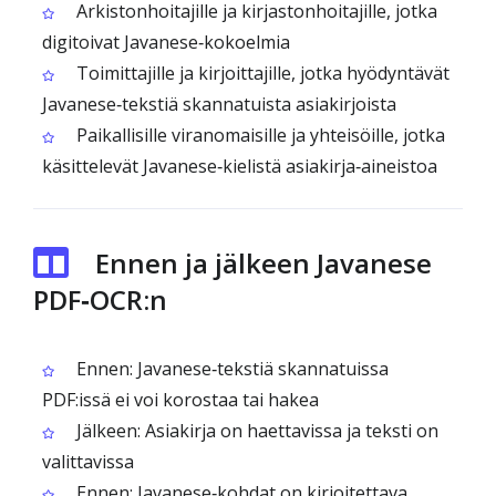
Arkistonhoitajille ja kirjastonhoitajille, jotka
digitoivat Javanese‑kokoelmia
Toimittajille ja kirjoittajille, jotka hyödyntävät
Javanese‑tekstiä skannatuista asiakirjoista
Paikallisille viranomaisille ja yhteisöille, jotka
käsittelevät Javanese‑kielistä asiakirja‑aineistoa
Ennen ja jälkeen Javanese
PDF‑OCR:n
Ennen: Javanese‑tekstiä skannatuissa
PDF:issä ei voi korostaa tai hakea
Jälkeen: Asiakirja on haettavissa ja teksti on
valittavissa
Ennen: Javanese‑kohdat on kirjoitettava