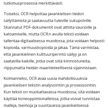
tutkimusprosessia merkittävästi.
Toiseksi, OCR helpottaa javankielisen tiedon
säilyttämistä ja saatavuutta tuleville sukupolville.
Skannatut PDF-dokumentit ovat alttiita vaurioille ja
katoamiselle, mutta OCR:n avulla teksti voidaan
tallentaa digitaalisessa muodossa, jota voidaan helposti
kopioida, varmuuskopioida ja jakaa. Tämä varmistaa,
että javankielinen kulttuuriperintö säilyy ja on
saatavilla kaikille, jotka ovat siitä kiinnostuneita,
riippumatta heidän maantieteellisestä sijainnistaan.
Kolmanneksi, OCR avaa uusia mahdollisuuksia
javankielisen tekstin analysointiin ja prosessointiin.
Kun teksti on muokattavassa muodossa, sitä voidaan
käyttää koneoppimismalleissa, jotka voivat tunnistaa
malleja, teemoja ja suuntauksia javankielisessä