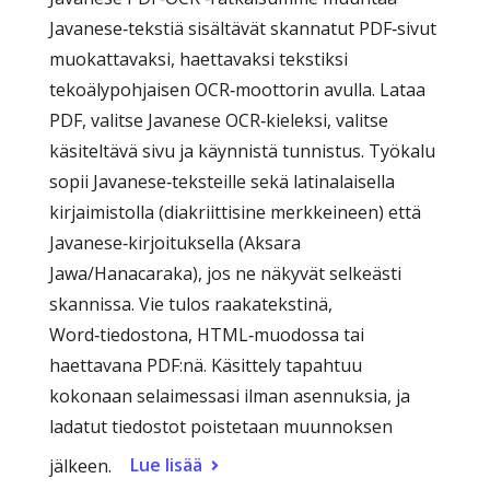
Javanese‑tekstiä sisältävät skannatut PDF‑sivut
muokattavaksi, haettavaksi tekstiksi
tekoälypohjaisen OCR‑moottorin avulla. Lataa
PDF, valitse Javanese OCR‑kieleksi, valitse
käsiteltävä sivu ja käynnistä tunnistus. Työkalu
sopii Javanese‑teksteille sekä latinalaisella
kirjaimistolla (diakriittisine merkkeineen) että
Javanese‑kirjoituksella (Aksara
Jawa/Hanacaraka), jos ne näkyvät selkeästi
skannissa. Vie tulos raakatekstinä,
Word‑tiedostona, HTML‑muodossa tai
haettavana PDF:nä. Käsittely tapahtuu
kokonaan selaimessasi ilman asennuksia, ja
ladatut tiedostot poistetaan muunnoksen
Lue lisää
jälkeen.