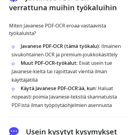
verrattuna muihin työkaluihin
Miten Javanese PDF‑OCR eroaa vastaavista
työkaluista?
Javanese PDF‑OCR (tämä työkalu):
Ilmainen
sivukohtainen OCR ja premium‑joukkokäsittely
Muut PDF‑OCR‑työkalut:
Eivät usein tue
Javanese‑kieltä tai rajoittavat vientiä ilman
käyttäjätiliä
Käytä Javanese PDF‑OCR:ää, kun:
Haluat
nopeasti poimia Javanese‑tekstiä skannatuista
PDF:istä ilman työpöytäohjelmien asennusta
Usein kysytyt kysymykset