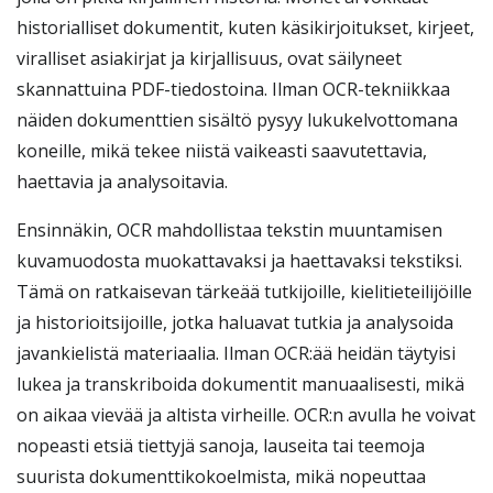
historialliset dokumentit, kuten käsikirjoitukset, kirjeet,
viralliset asiakirjat ja kirjallisuus, ovat säilyneet
skannattuina PDF-tiedostoina. Ilman OCR-tekniikkaa
näiden dokumenttien sisältö pysyy lukukelvottomana
koneille, mikä tekee niistä vaikeasti saavutettavia,
haettavia ja analysoitavia.
Ensinnäkin, OCR mahdollistaa tekstin muuntamisen
kuvamuodosta muokattavaksi ja haettavaksi tekstiksi.
Tämä on ratkaisevan tärkeää tutkijoille, kielitieteilijöille
ja historioitsijoille, jotka haluavat tutkia ja analysoida
javankielistä materiaalia. Ilman OCR:ää heidän täytyisi
lukea ja transkriboida dokumentit manuaalisesti, mikä
on aikaa vievää ja altista virheille. OCR:n avulla he voivat
nopeasti etsiä tiettyjä sanoja, lauseita tai teemoja
suurista dokumenttikokoelmista, mikä nopeuttaa