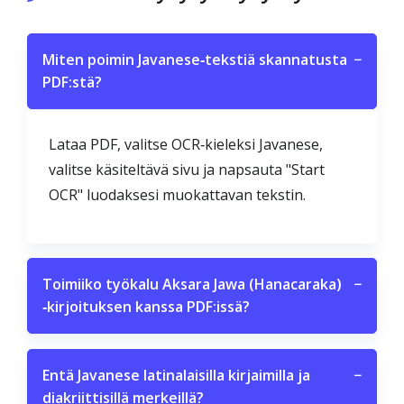
Miten poimin Javanese‑tekstiä skannatusta
−
PDF:stä?
Lataa PDF, valitse OCR‑kieleksi Javanese,
valitse käsiteltävä sivu ja napsauta "Start
OCR" luodaksesi muokattavan tekstin.
Toimiiko työkalu Aksara Jawa (Hanacaraka)
−
‑kirjoituksen kanssa PDF:issä?
Entä Javanese latinalaisilla kirjaimilla ja
−
diakriittisillä merkeillä?