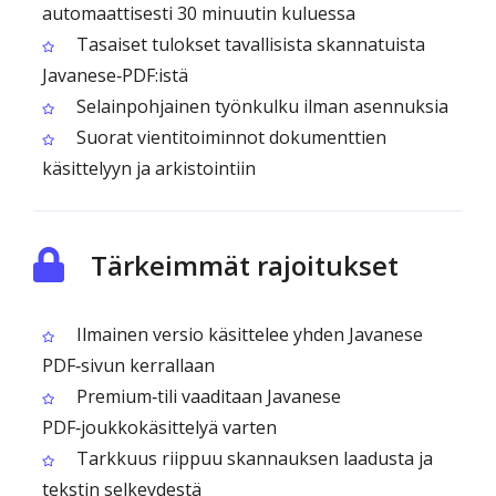
automaattisesti 30 minuutin kuluessa
Tasaiset tulokset tavallisista skannatuista
Javanese‑PDF:istä
Selainpohjainen työnkulku ilman asennuksia
Suorat vientitoiminnot dokumenttien
käsittelyyn ja arkistointiin
Tärkeimmät rajoitukset
Ilmainen versio käsittelee yhden Javanese
PDF‑sivun kerrallaan
Premium‑tili vaaditaan Javanese
PDF‑joukkokäsittelyä varten
Tarkkuus riippuu skannauksen laadusta ja
tekstin selkeydestä