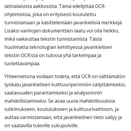
latinalaisista aakkosista. Tämä edellyttää OCR-
ohjelmistoa, joka on erityisesti koulutettu
tunnistamaan ja käsittelemään javankielisiä merkkejä.
Lisäksi vanhojen dokumenttien laatu voi olla heikko,
mikä vaikeuttaa tekstin tunnistamista. Tästä
huolimatta teknologian kehittyessä javankielisen
tekstin OCR:stä on tulossa yhä tarkempaa ja
luotettavampaa.
Yhteenvetona voidaan todeta, että OCR on välttämätön
työkalu javankielisen kulttuuriperinnön säilyttämiseksi,
saatavuuden parantamiseksi ja analysoinnin
mahdollistamiseksi. Se avaa uusia mahdollisuuksia
tutkimukseen, koulutukseen ja kulttuurivaihtoon, ja
auttaa varmistamaan, että javankielinen tieto säilyy ja
on saatavilla tuleville sukupolville.