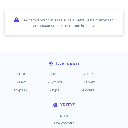
Tiedostosi ovat turvassa. Niitä ei jaeta, ja ne poistetaan
automaattisesti 30 minuutin kuluttua
i2
-VERKKO
i2PDF
i2IMG
i2OCR
i2Text
i2Symbol
i2Clipart
i2Speak
i2Type
Stickers
YRITYS
Noin
Ota yhteyttä