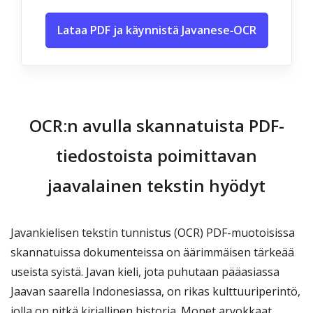
Lataa PDF ja käynnistä Javanese‑OCR
OCR:n avulla skannatuista PDF-
tiedostoista poimittavan
jaavalainen tekstin hyödyt
Javankielisen tekstin tunnistus (OCR) PDF-muotoisissa
skannatuissa dokumenteissa on äärimmäisen tärkeää
useista syistä. Javan kieli, jota puhutaan pääasiassa
Jaavan saarella Indonesiassa, on rikas kulttuuriperintö,
jolla on pitkä kirjallinen historia. Monet arvokkaat