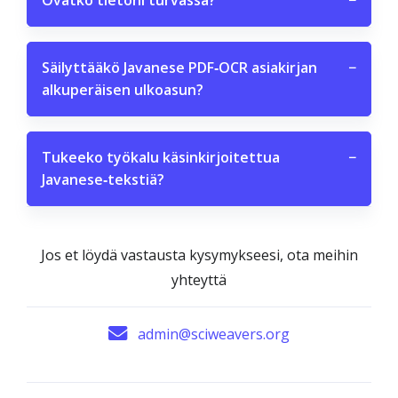
Ovatko tietoni turvassa?
−
Säilyttääkö Javanese PDF‑OCR asiakirjan
−
alkuperäisen ulkoasun?
Tukeeko työkalu käsinkirjoitettua
−
Javanese‑tekstiä?
Jos et löydä vastausta kysymykseesi, ota meihin
yhteyttä
admin@sciweavers.org