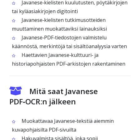
Javanese‑kielisten kuulutusten, pöytäkirjojen
tai kyläasiakirjojen digitointi
Javanese‑kielisten tutkimusotteiden
muuttaminen muokattaviksi lainauksiksi
Javanese‑PDF‑tiedostojen valmistelu
käännöstä, merkintöjä tai sisältöanalyysia varten
Haettavien Javanese‑kulttuuri‑ ja
historiapohjaisten PDF‑arkistojen rakentaminen
Mitä saat Javanese
PDF‑OCR:n jälkeen
Muokattavaa Javanese‑tekstiä aiemmin
kuvapohjaisilta PDF‑sivuilta
Hakuvalmista sisältöä, joka sopii