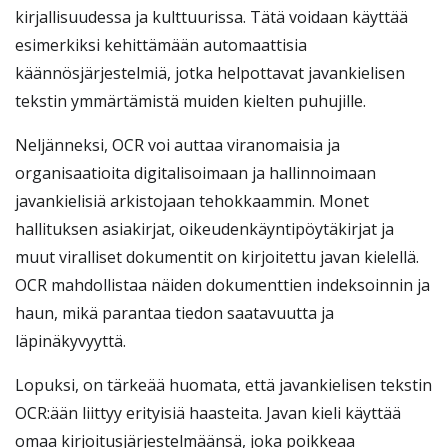
kirjallisuudessa ja kulttuurissa. Tätä voidaan käyttää
esimerkiksi kehittämään automaattisia
käännösjärjestelmiä, jotka helpottavat javankielisen
tekstin ymmärtämistä muiden kielten puhujille.
Neljänneksi, OCR voi auttaa viranomaisia ja
organisaatioita digitalisoimaan ja hallinnoimaan
javankielisiä arkistojaan tehokkaammin. Monet
hallituksen asiakirjat, oikeudenkäyntipöytäkirjat ja
muut viralliset dokumentit on kirjoitettu javan kielellä.
OCR mahdollistaa näiden dokumenttien indeksoinnin ja
haun, mikä parantaa tiedon saatavuutta ja
läpinäkyvyyttä.
Lopuksi, on tärkeää huomata, että javankielisen tekstin
OCR:ään liittyy erityisiä haasteita. Javan kieli käyttää
omaa kirjoitusjärjestelmäänsä, joka poikkeaa