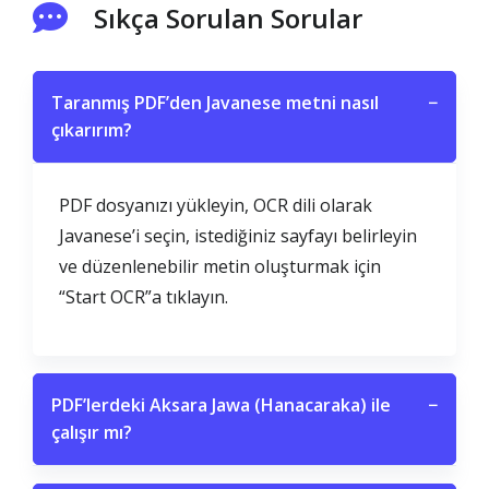
Sıkça Sorulan Sorular
Taranmış PDF’den Javanese metni nasıl
−
çıkarırım?
PDF dosyanızı yükleyin, OCR dili olarak
Javanese’i seçin, istediğiniz sayfayı belirleyin
ve düzenlenebilir metin oluşturmak için
“Start OCR”a tıklayın.
PDF’lerdeki Aksara Jawa (Hanacaraka) ile
−
çalışır mı?