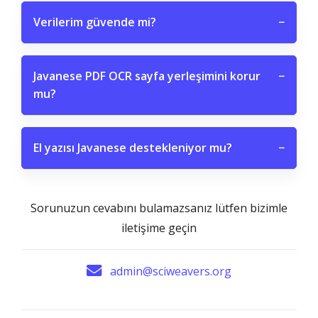
Verilerim güvende mi?
−
Javanese PDF OCR sayfa yerleşimini korur
−
mu?
El yazısı Javanese destekleniyor mu?
−
Sorunuzun cevabını bulamazsanız lütfen bizimle
iletişime geçin
admin@sciweavers.org