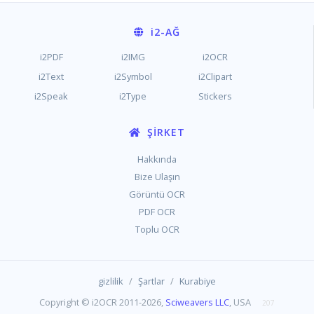
i2
-AĞ
i2PDF
i2IMG
i2OCR
i2Text
i2Symbol
i2Clipart
i2Speak
i2Type
Stickers
ŞIRKET
Hakkında
Bize Ulaşın
Görüntü OCR
PDF OCR
Toplu OCR
/
/
gizlilik
Şartlar
Kurabiye
Copyright © i2OCR 2011-2026,
Sciweavers LLC
, USA
207