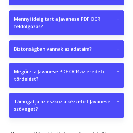
Mennyi ideig tart a Javanese PDF OCR
−
feldolgozás?
Biztonságban vannak az adataim?
−
Megőrzi a Javanese PDF OCR az eredeti
−
tördelést?
Támogatja az eszköz a kézzel írt Javanese
−
szöveget?