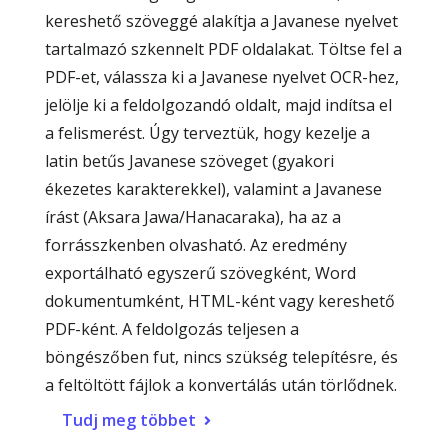
kereshető szöveggé alakítja a Javanese nyelvet
tartalmazó szkennelt PDF oldalakat. Töltse fel a
PDF-et, válassza ki a Javanese nyelvet OCR-hez,
jelölje ki a feldolgozandó oldalt, majd indítsa el
a felismerést. Úgy terveztük, hogy kezelje a
latin betűs Javanese szöveget (gyakori
ékezetes karakterekkel), valamint a Javanese
írást (Aksara Jawa/Hanacaraka), ha az a
forrásszkenben olvasható. Az eredmény
exportálható egyszerű szövegként, Word
dokumentumként, HTML-ként vagy kereshető
PDF-ként. A feldolgozás teljesen a
böngészőben fut, nincs szükség telepítésre, és
a feltöltött fájlok a konvertálás után törlődnek.
Tudj meg többet