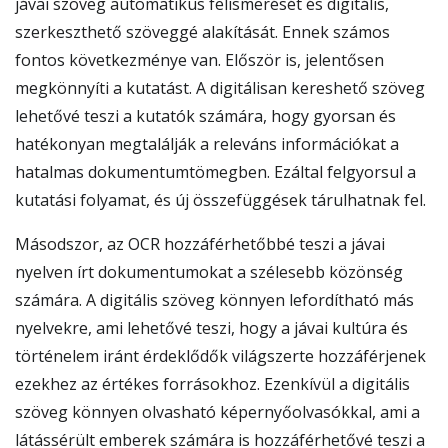
jávai szöveg automatikus felismerését és digitális,
szerkeszthető szöveggé alakítását. Ennek számos
fontos következménye van. Először is, jelentősen
megkönnyíti a kutatást. A digitálisan kereshető szöveg
lehetővé teszi a kutatók számára, hogy gyorsan és
hatékonyan megtalálják a releváns információkat a
hatalmas dokumentumtömegben. Ezáltal felgyorsul a
kutatási folyamat, és új összefüggések tárulhatnak fel.
Másodszor, az OCR hozzáférhetőbbé teszi a jávai
nyelven írt dokumentumokat a szélesebb közönség
számára. A digitális szöveg könnyen lefordítható más
nyelvekre, ami lehetővé teszi, hogy a jávai kultúra és
történelem iránt érdeklődők világszerte hozzáférjenek
ezekhez az értékes forrásokhoz. Ezenkívül a digitális
szöveg könnyen olvasható képernyőolvasókkal, ami a
látássérült emberek számára is hozzáférhetővé teszi a