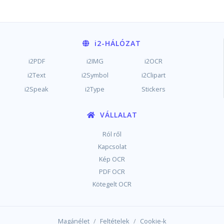
i2
-HÁLÓZAT
i2PDF
i2IMG
i2OCR
i2Text
i2Symbol
i2Clipart
i2Speak
i2Type
Stickers
VÁLLALAT
Ról ről
Kapcsolat
Kép OCR
PDF OCR
Kötegelt OCR
/
/
Magánélet
Feltételek
Cookie-k