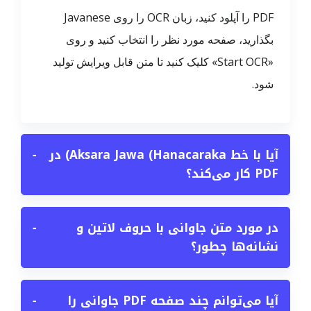
PDF را آپلود کنید، زبان OCR را روی Javanese
بگذارید، صفحه مورد نظر را انتخاب کنید و روی
«Start OCR» کلیک کنید تا متن قابل ویرایش تولید
شود.
آیا با خط Aksara Jawa (Hanacaraka) در
−
PDF کار می‌کند؟
در مورد متن جاوانی با حروف لاتین و
−
نشانه‌ها چطور؟
آیا می‌توانم چند صفحه PDF جاوانی را
−