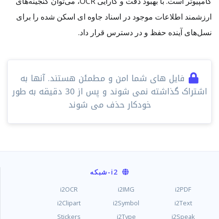
کامپیوتر است. با بهبود دقت و کارایی OCR، می‌توان گنجینه‌های
ارزشمند اطلاعات موجود در اسناد جاوه ای اسکن شده را برای
نسل‌های آینده حفظ و در دسترس قرار داد.
فایل های شما امن و مطمئن هستند. آنها به
اشتراک گذاشته نمی شوند و پس از 30 دقیقه به طور
خودکار حذف می شوند
i2
-شبکه
i2OCR
i2IMG
i2PDF
i2Clipart
i2Symbol
i2Text
Stickers
i2Type
i2Speak