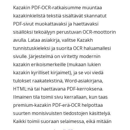
Kazakin PDF‑OCR‑ratkaisumme muuntaa
kazakinkielistä tekstiä sisältävät skannatut
PDF‑sivut muokattavaksi ja haettavaksi
sisällöksi tekoälyyn perustuvan OCR‑moottorin
avulla. Lataa asiakirja, valitse Kazakh
tunnistuskieleksi ja suorita OCR haluamallesi
sivulle. Järjestelmä on viritetty modernin
kazakin erikoismerkeille (mukaan lukien
kazakin kyrilliset kirjaimet), ja se voi viedä
tulokset raakatekstinä, Word‑asiakirjana,
HTML:nä tai haettavana PDF‑kerroksena.
Ilmainen tila toimii sivu kerrallaan, kun taas
premium‑kazakin PDF‑erä‑OCR helpottaa
suurten monisivuisten tiedostojen käsittelyä.
Kaikki toimii suoraan selaimessa, eikä mitään