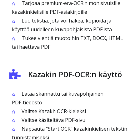
Tarjoaa premium‑erä‑OCR:n monisivuisille
kazakinkielisille PDF‑asiakirjoille
Luo tekstiä, jota voi hakea, kopioida ja
käyttää uudelleen kuvapohjaisista PDF:istä
Tukee vientiä muotoihin TXT, DOCX, HTML
tai haettava PDF
Kazakin PDF‑OCR:n käyttö
Lataa skannattu tai kuvapohjainen
PDF‑tiedosto
Valitse Kazakh OCR‑kieleksi
Valitse käsiteltävä PDF‑sivu
Napsauta “Start OCR” kazakinkielisen tekstin
tunnistamiseksi