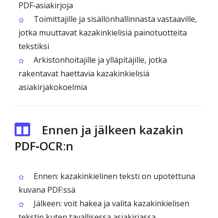
PDF‑asiakirjoja
Toimittajille ja sisällönhallinnasta vastaaville,
jotka muuttavat kazakinkielisiä painotuotteita
tekstiksi
Arkistonhoitajille ja ylläpitäjille, jotka
rakentavat haettavia kazakinkielisiä
asiakirjakokoelmia
Ennen ja jälkeen kazakin
PDF‑OCR:n
Ennen: kazakinkielinen teksti on upotettuna
kuvana PDF:ssä
Jälkeen: voit hakea ja valita kazakinkielisen
tekstin kuten tavallisessa asiakirjassa