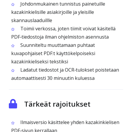
Johdonmukainen tunnistus painetuille
kazakinkielisille asiakirjoille ja yleisille
skannauslaaduillle
Toimii verkossa, joten tiimit voivat käsitellä
PDF‑tiedostoja ilman ohjelmiston asennusta
Suunniteltu muuttamaan puhtaat
kuvapohjaiset PDF:t käyttökelpoiseksi
kazakinkieliseksi tekstiksi
Ladatut tiedostot ja OCR‑tulokset poistetaan
automaattisesti 30 minuutin kuluessa
Tärkeät rajoitukset
Ilmaisversio käsittelee yhden kazakinkielisen
PDF‑sivun kerrallaan