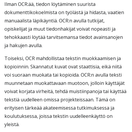
Ilman OCR:ää, tiedon löytäminen suurista
dokumenttikokoelmista on työlästä ja hidasta, vaatien
manuaalista läpikäyntiä. OCR:n avulla tutkijat,
opiskelijat ja muut tiedonhakijat voivat nopeasti ja
tehokkaasti löytää tarvitsemansa tiedot avainsanojen
ja hakujen avulla.
Toiseksi, OCR mahdollistaa tekstin muokkaamisen ja
kopioinnin. Skannatut kuvat ovat staattisia, eikä niitä
voi suoraan muokata tai kopioida. OCR:n avulla teksti
muunnetaan muokattavaan muotoon, jolloin käyttäjät
voivat korjata virheitä, tehdä muistiinpanoja tai käyttää
tekstiä uudelleen omissa projekteissaan. Tämä on
erityisen tärkeää akateemisessa tutkimuksessa ja
koulutuksessa, joissa tekstin uudelleenkäyttö on
yleistä.