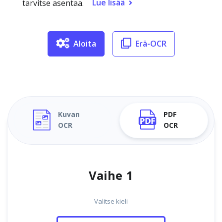
Lue lisää
tarvitse asentaa.
Aloita
Erä-OCR
Kuvan
PDF
OCR
OCR
Vaihe 1
Valitse kieli