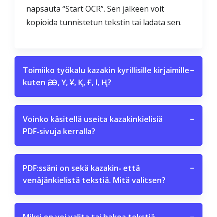
napsauta “Start OCR”. Sen jälkeen voit
kopioida tunnistetun tekstin tai ladata sen.
Toimiiko työkalu kazakin kyrillisille kirjaimille
−
kuten Ә, Ө, Ү, Ұ, Қ, Ғ, І, Ң?
Voinko käsitellä useita kazakinkielisiä
−
PDF‑sivuja kerralla?
PDF:ssäni on sekä kazakin‑ että
−
venäjänkielistä tekstiä. Mitä valitsen?