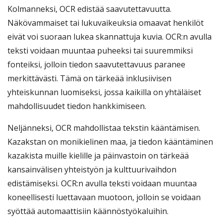
Kolmanneksi, OCR edistää saavutettavuutta.
Näkövammaiset tai lukuvaikeuksia omaavat henkilöt
eivät voi suoraan lukea skannattuja kuvia. OCR:n avulla
teksti voidaan muuntaa puheeksi tai suuremmiksi
fonteiksi, jolloin tiedon saavutettavuus paranee
merkittävästi. Tämä on tärkeää inklusiivisen
yhteiskunnan luomiseksi, jossa kaikilla on yhtäläiset
mahdollisuudet tiedon hankkimiseen.
Neljänneksi, OCR mahdollistaa tekstin kääntämisen.
Kazakstan on monikielinen maa, ja tiedon kääntäminen
kazakista muille kielille ja päinvastoin on tärkeää
kansainvälisen yhteistyön ja kulttuurivaihdon
edistämiseksi. OCR:n avulla teksti voidaan muuntaa
koneellisesti luettavaan muotoon, jolloin se voidaan
syöttää automaattisiin käännöstyökaluihin.