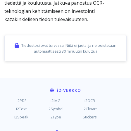
tiedettä ja koulutusta. Jatkuva panostus OCR-
teknologian kehittämiseen on investointi
kazakinkielisen tiedon tulevaisuuteen.
Tiedostosi ovat turvassa. Niitä ei jaeta, ja ne poistetaan
automaattisesti 30 minuutin kuluttua
i2
-VERKKO
i2PDF
i2IMG
i2OCR
i2Text
i2Symbol
i2Clipart
i2Speak
i2Type
Stickers