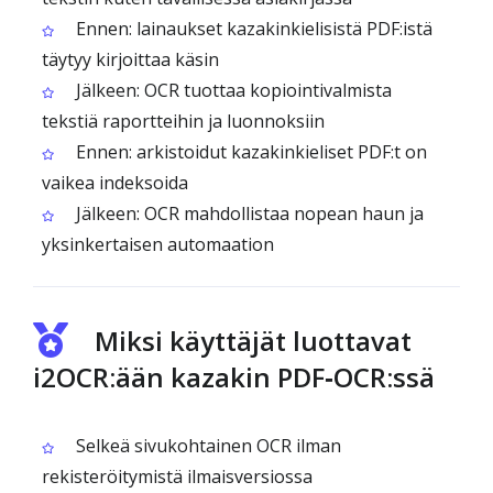
Ennen: lainaukset kazakinkielisistä PDF:istä
täytyy kirjoittaa käsin
Jälkeen: OCR tuottaa kopiointivalmista
tekstiä raportteihin ja luonnoksiin
Ennen: arkistoidut kazakinkieliset PDF:t on
vaikea indeksoida
Jälkeen: OCR mahdollistaa nopean haun ja
yksinkertaisen automaation
Miksi käyttäjät luottavat
i2OCR:ään kazakin PDF‑OCR:ssä
Selkeä sivukohtainen OCR ilman
rekisteröitymistä ilmaisversiossa