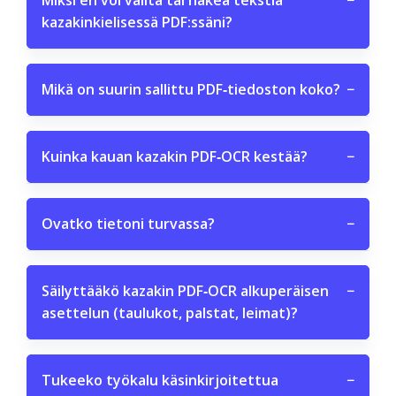
Miksi en voi valita tai hakea tekstiä
−
kazakinkielisessä PDF:ssäni?
Mikä on suurin sallittu PDF‑tiedoston koko?
−
Kuinka kauan kazakin PDF‑OCR kestää?
−
Ovatko tietoni turvassa?
−
Säilyttääkö kazakin PDF‑OCR alkuperäisen
−
asettelun (taulukot, palstat, leimat)?
Tukeeko työkalu käsinkirjoitettua
−