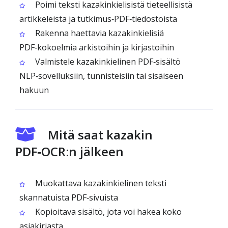
Poimi teksti kazakinkielisistä tieteellisistä
artikkeleista ja tutkimus‑PDF‑tiedostoista
Rakenna haettavia kazakinkielisiä
PDF‑kokoelmia arkistoihin ja kirjastoihin
Valmistele kazakinkielinen PDF‑sisältö
NLP‑sovelluksiin, tunnisteisiin tai sisäiseen
hakuun
Mitä saat kazakin
PDF‑OCR:n jälkeen
Muokattava kazakinkielinen teksti
skannatuista PDF‑sivuista
Kopioitava sisältö, jota voi hakea koko
asiakirjasta