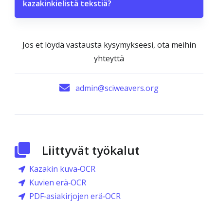
kazakinkielistä tekstiä?
Jos et löydä vastausta kysymykseesi, ota meihin
yhteyttä
admin@sciweavers.org
Liittyvät työkalut
Kazakin kuva‑OCR
Kuvien erä‑OCR
PDF‑asiakirjojen erä‑OCR