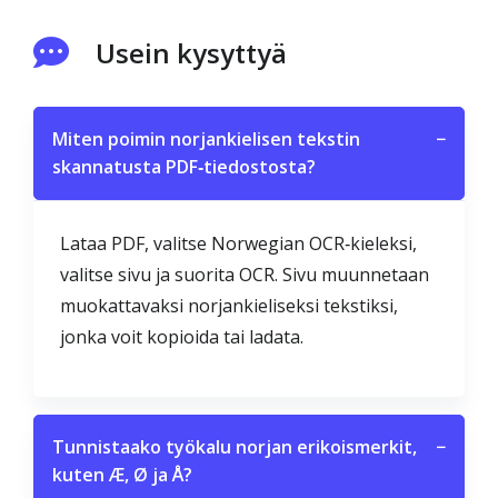
Usein kysyttyä
Miten poimin norjankielisen tekstin
−
skannatusta PDF‑tiedostosta?
Lataa PDF, valitse Norwegian OCR‑kieleksi,
valitse sivu ja suorita OCR. Sivu muunnetaan
muokattavaksi norjankieliseksi tekstiksi,
jonka voit kopioida tai ladata.
Tunnistaako työkalu norjan erikoismerkit,
−
kuten Æ, Ø ja Å?