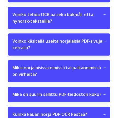
Voinko tehdä OCR:ää sekä bokmål‑ että
−
nynorsk‑teksteille?
Voinko käsitellä useita norjalaisia PDF‑sivuja
−
kerralla?
Miksi norjalaisissa nimissä tai paikannimissä
−
on virheitä?
Mikä on suurin sallittu PDF‑tiedoston koko?
−
Kuinka kauan norja PDF‑OCR kestää?
−