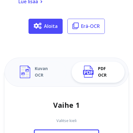
Lue lisää
Aloita
Erä-OCR
Kuvan
PDF
OCR
OCR
Vaihe 1
Valitse kieli