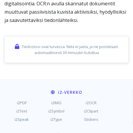
digitalisointia. OCR:n avulla skannatut dokumentit
muuttuvat passiivisista kuvista aktiivisiksi, hyödyllisiksi
ja saavutettaviksi tiedonlähteiksi.
Tiedostosi ovat turvassa. Niitä ei jaeta, ja ne poistetaan
automaattisesti 30 minuutin kuluttua
i2
-VERKKO
i2PDF
i2IMG
i2OCR
i2Text
i2Symbol
i2Clipart
i2Speak
i2Type
Stickers