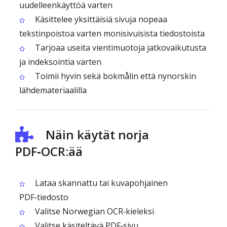
uudelleenkäyttöä varten
Käsittelee yksittäisiä sivuja nopeaa
tekstinpoistoa varten monisivuisista tiedostoista
Tarjoaa useita vientimuotoja jatkovaikutusta
ja indeksointia varten
Toimii hyvin sekä bokmålin että nynorskin
lähdemateriaalilla
Näin käytät norja
PDF‑OCR:ää
Lataa skannattu tai kuvapohjainen
PDF‑tiedosto
Valitse Norwegian OCR‑kieleksi
Valitse käsiteltävä PDF‑sivu