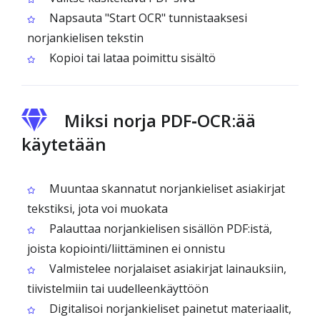
Napsauta "Start OCR" tunnistaaksesi
norjankielisen tekstin
Kopioi tai lataa poimittu sisältö
Miksi norja PDF‑OCR:ää
käytetään
Muuntaa skannatut norjankieliset asiakirjat
tekstiksi, jota voi muokata
Palauttaa norjankielisen sisällön PDF:istä,
joista kopiointi/liittäminen ei onnistu
Valmistelee norjalaiset asiakirjat lainauksiin,
tiivistelmiin tai uudelleenkäyttöön
Digitalisoi norjankieliset painetut materiaalit,