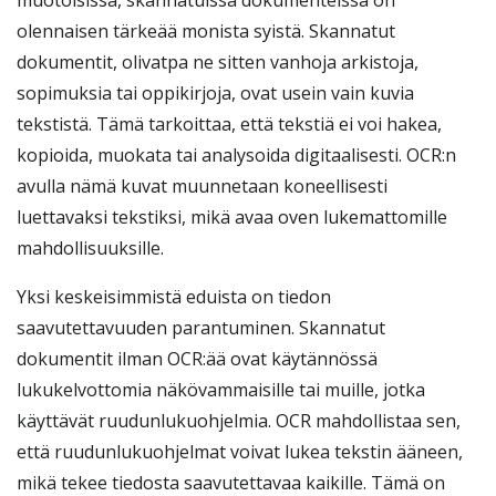
muotoisissa, skannatuissa dokumenteissa on
olennaisen tärkeää monista syistä. Skannatut
dokumentit, olivatpa ne sitten vanhoja arkistoja,
sopimuksia tai oppikirjoja, ovat usein vain kuvia
tekstistä. Tämä tarkoittaa, että tekstiä ei voi hakea,
kopioida, muokata tai analysoida digitaalisesti. OCR:n
avulla nämä kuvat muunnetaan koneellisesti
luettavaksi tekstiksi, mikä avaa oven lukemattomille
mahdollisuuksille.
Yksi keskeisimmistä eduista on tiedon
saavutettavuuden parantuminen. Skannatut
dokumentit ilman OCR:ää ovat käytännössä
lukukelvottomia näkövammaisille tai muille, jotka
käyttävät ruudunlukuohjelmia. OCR mahdollistaa sen,
että ruudunlukuohjelmat voivat lukea tekstin ääneen,
mikä tekee tiedosta saavutettavaa kaikille. Tämä on