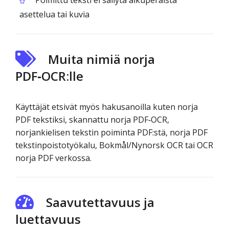
Poimittu teksti ei säilytä alkuperäistä
asettelua tai kuvia
Muita nimiä norja
PDF‑OCR:lle
Käyttäjät etsivät myös hakusanoilla kuten norja
PDF tekstiksi, skannattu norja PDF‑OCR,
norjankielisen tekstin poiminta PDF:stä, norja PDF
tekstinpoistotyökalu, Bokmål/Nynorsk OCR tai OCR
norja PDF verkossa.
Saavutettavuus ja
luettavuus