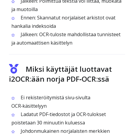
Jälkeen: Poimittua tekstiä voi liittää, muokata
ja muotoilla
Ennen: Skannatut norjalaiset arkistot ovat
hankalia indeksoida
Jälkeen: OCR‑tuloste mahdollistaa tunnisteet
ja automaattisen käsittelyn
Miksi käyttäjät luottavat
i2OCR:ään norja PDF‑OCR:ssä
Ei rekisteröitymistä sivu‑sivulta
OCR‑käsittelyyn
Ladatut PDF‑tiedostot ja OCR‑tulokset
poistetaan 30 minuutin kuluessa
Johdonmukainen norjalaisten merkkien