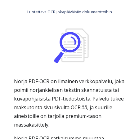
Luotettava OCR jokapäiväisiin dokumentteihin
Norja PDF‑OCR on ilmainen verkkopalvelu, joka
poimii norjankielisen tekstin skannatuista tai
kuvapohjaisista PDF‑tiedostoista. Palvelu tukee
maksutonta sivu‑sivulta OCR:ää, ja suurille
aineistoille on tarjolla premium‑tason
massakäsittely.
Norja PDF‑OCR‑ratkaisumme muuntaa