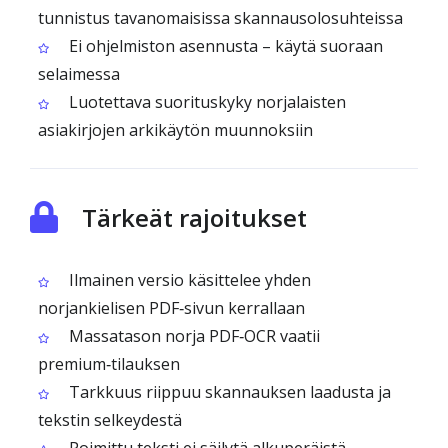
tunnistus tavanomaisissa skannausolosuhteissa
Ei ohjelmiston asennusta – käytä suoraan
selaimessa
Luotettava suorituskyky norjalaisten
asiakirjojen arkikäytön muunnoksiin
Tärkeät rajoitukset
Ilmainen versio käsittelee yhden
norjankielisen PDF‑sivun kerrallaan
Massatason norja PDF‑OCR vaatii
premium‑tilauksen
Tarkkuus riippuu skannauksen laadusta ja
tekstin selkeydestä