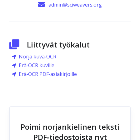
admin@sciweavers.org
Liittyvät työkalut
Norja kuva‑OCR
Erä‑OCR kuville
Erä‑OCR PDF‑asiakirjoille
Poimi norjankielinen teksti
PDF‑tiedostoista nyt