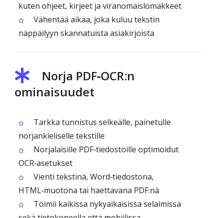
kuten ohjeet, kirjeet ja viranomaislomakkeet
Vähentää aikaa, joka kuluu tekstin
näppäilyyn skannatuista asiakirjoista
Norja PDF‑OCR:n
ominaisuudet
Tarkka tunnistus selkeälle, painetulle
norjankieliselle tekstille
Norjalaisille PDF‑tiedostoille optimoidut
OCR‑asetukset
Vienti tekstinä, Word‑tiedostona,
HTML‑muotona tai haettavana PDF:nä
Toimii kaikissa nykyaikaisissa selaimissa
sekä tietokoneella että mobiilissa