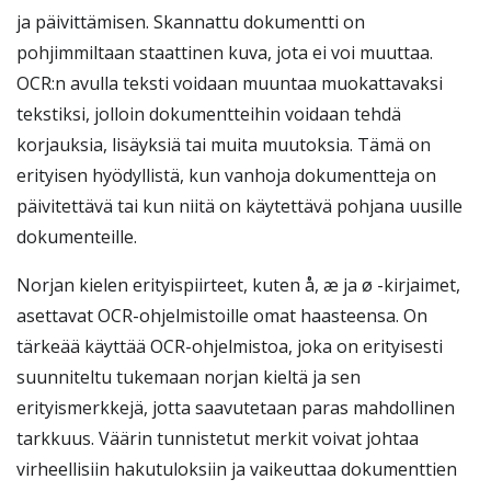
ja päivittämisen. Skannattu dokumentti on
pohjimmiltaan staattinen kuva, jota ei voi muuttaa.
OCR:n avulla teksti voidaan muuntaa muokattavaksi
tekstiksi, jolloin dokumentteihin voidaan tehdä
korjauksia, lisäyksiä tai muita muutoksia. Tämä on
erityisen hyödyllistä, kun vanhoja dokumentteja on
päivitettävä tai kun niitä on käytettävä pohjana uusille
dokumenteille.
Norjan kielen erityispiirteet, kuten å, æ ja ø -kirjaimet,
asettavat OCR-ohjelmistoille omat haasteensa. On
tärkeää käyttää OCR-ohjelmistoa, joka on erityisesti
suunniteltu tukemaan norjan kieltä ja sen
erityismerkkejä, jotta saavutetaan paras mahdollinen
tarkkuus. Väärin tunnistetut merkit voivat johtaa
virheellisiin hakutuloksiin ja vaikeuttaa dokumenttien