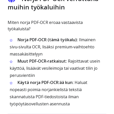
muihin työkaluihin
Miten norja PDF‑OCR eroaa vastaavista
työkaluista?
Norja PDF‑OCR (tämä työkalu):
Ilmainen
sivu‑sivulta OCR, lisäksi premium‑vaihtoehto
massakäsittelyyn
Muut PDF‑OCR‑ratkaisut:
Rajoittavat usein
käyttöä, lisäävät vesileimoja tai vaativat tilin jo
perusvientiin
Käytä norja PDF‑OCR:ää kun:
Haluat
nopeasti poimia norjankielistä tekstiä
skannatuista PDF‑tiedostoista ilman
työpöytäsovellusten asennusta