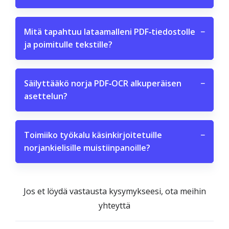
Mitä tapahtuu lataamalleni PDF‑tiedostolle
−
ja poimitulle tekstille?
Säilyttääkö norja PDF‑OCR alkuperäisen
−
asettelun?
Toimiiko työkalu käsinkirjoitetuille
−
norjankielisille muistiinpanoille?
Jos et löydä vastausta kysymykseesi, ota meihin
yhteyttä