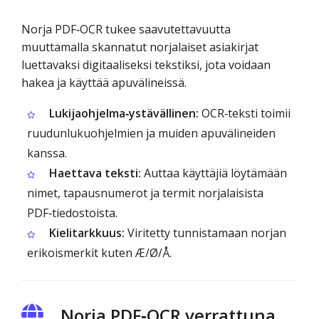
Norja PDF‑OCR tukee saavutettavuutta
muuttamalla skannatut norjalaiset asiakirjat
luettavaksi digitaaliseksi tekstiksi, jota voidaan
hakea ja käyttää apuvälineissä.
Lukijaohjelma‑ystävällinen:
OCR‑teksti toimii
ruudunlukuohjelmien ja muiden apuvälineiden
kanssa.
Haettava teksti:
Auttaa käyttäjiä löytämään
nimet, tapausnumerot ja termit norjalaisista
PDF‑tiedostoista.
Kielitarkkuus:
Viritetty tunnistamaan norjan
erikoismerkit kuten Æ/Ø/Å.
Norja PDF‑OCR verrattuna