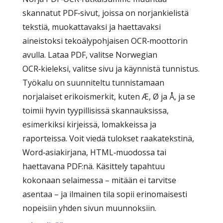
skannatut PDF‑sivut, joissa on norjankielistä
tekstiä, muokattavaksi ja haettavaksi
aineistoksi tekoälypohjaisen OCR‑moottorin
avulla. Lataa PDF, valitse Norwegian
OCR‑kieleksi, valitse sivu ja käynnistä tunnistus.
Työkalu on suunniteltu tunnistamaan
norjalaiset erikoismerkit, kuten Æ, Ø ja Å, ja se
toimii hyvin tyypillisissä skannauksissa,
esimerkiksi kirjeissä, lomakkeissa ja
raporteissa. Voit viedä tulokset raakatekstinä,
Word‑asiakirjana, HTML‑muodossa tai
haettavana PDF:nä. Käsittely tapahtuu
kokonaan selaimessa – mitään ei tarvitse
asentaa – ja ilmainen tila sopii erinomaisesti
nopeisiin yhden sivun muunnoksiin.