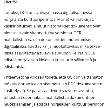
käyttöä.
Lopuksi, OCR on avainasemassa digitalisoitaessa
norjalaista kulttuuriperintöä. Monet vanhat kirjat,
käsikirjoitukset ja muut historialliset dokumentit ovat
olemassa vain skannattuina versioina. OCR
mahdollistaa näiden dokumenttien muuntamisen
digitaalisiksi, haettaviksi ja muokattaviksi, mikä tekee
niistä saavutettavia tuleville sukupolville. Näin OCR
edistää norjalaisen kielen ja kulttuurin säilymistä ja
edistämistä.
Yhteenvetona voidaan todeta, että OCR on välttämätön
työkalu norjan kielen skannattujen PDF-dokumenttien
käsittelyssä. Se parantaa tiedon saavutettavuutta,
tehostaa tiedonhakua, mahdollistaa dokumenttien
muokkaamisen ja edistää norjalaisen kulttuuriperinnön