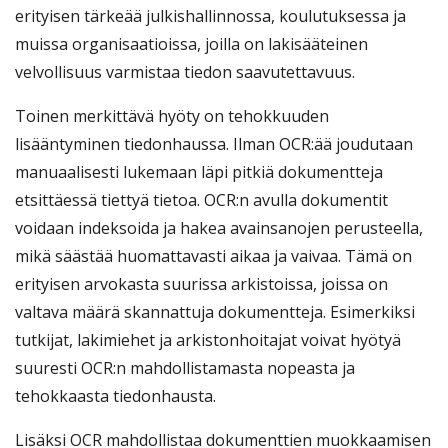
erityisen tärkeää julkishallinnossa, koulutuksessa ja
muissa organisaatioissa, joilla on lakisääteinen
velvollisuus varmistaa tiedon saavutettavuus.
Toinen merkittävä hyöty on tehokkuuden
lisääntyminen tiedonhaussa. Ilman OCR:ää joudutaan
manuaalisesti lukemaan läpi pitkiä dokumentteja
etsittäessä tiettyä tietoa. OCR:n avulla dokumentit
voidaan indeksoida ja hakea avainsanojen perusteella,
mikä säästää huomattavasti aikaa ja vaivaa. Tämä on
erityisen arvokasta suurissa arkistoissa, joissa on
valtava määrä skannattuja dokumentteja. Esimerkiksi
tutkijat, lakimiehet ja arkistonhoitajat voivat hyötyä
suuresti OCR:n mahdollistamasta nopeasta ja
tehokkaasta tiedonhausta.
Lisäksi OCR mahdollistaa dokumenttien muokkaamisen