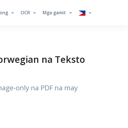
long
OCR
Mga gamit
orwegian na Teksto
image-only na PDF na may