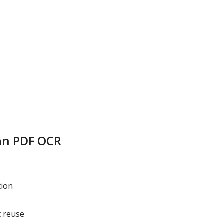
an PDF OCR
tion
t reuse