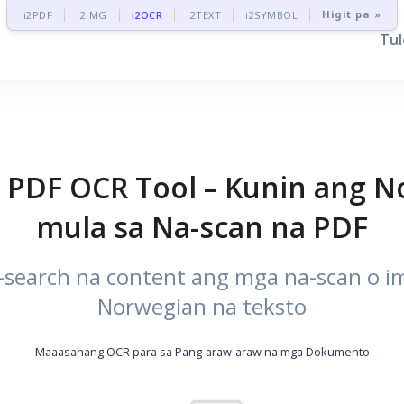
Higit pa »
i2PDF
i2IMG
i2OCR
i2TEXT
i2SYMBOL
Tu
 PDF OCR Tool – Kunin ang N
mula sa Na-scan na PDF
-search na content ang mga na-scan o 
Norwegian na teksto
Maaasahang OCR para sa Pang-araw-araw na mga Dokumento