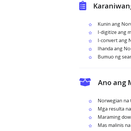
Karaniwan
Kunin ang Norw
I-digitize ang 
I-convert ang 
Ihanda ang Norw
Bumuo ng searc
Ano ang 
Norwegian na te
Mga resulta na
Maraming down
Mas malinis na 