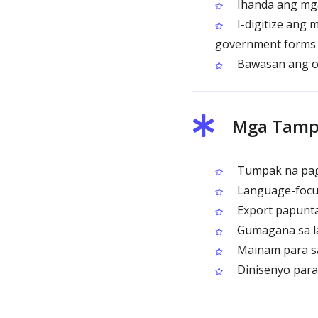
Ihanda ang mga
I-digitize ang 
government forms
Bawasan ang o
Mga Tamp
Tumpak na pagk
Language-focus
Export papunta
Gumagana sa la
Mainam para sa
Dinisenyo para 