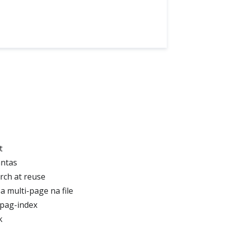
t
antas
rch at reuse
 multi-page na file
 pag-index
k