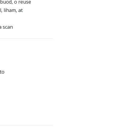
buod, o reuse
 liham, at
a scan
to