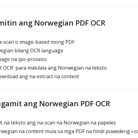
mitin ang Norwegian PDF OCR
a-scan o image-based mong PDF
wegian bilang OCR language
page na ipo-proseso
art OCR' para makilala ang Norwegian na teksto
ownload ang na-extract na content
agamit ang Norwegian PDF OCR
t na teksto ang na-scan na Norwegian na papeles
wegian na content mula sa mga PDF na hindi puwedeng i-c