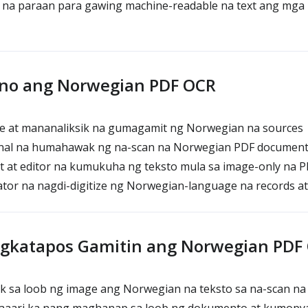
l na paraan para gawing machine-readable na text ang mga
ino ang Norwegian PDF OCR
 at mananaliksik na gumagamit ng Norwegian na sources
al na humahawak ng na-scan na Norwegian PDF documen
at editor na kumukuha ng teksto mula sa image-only na 
tor na nagdi-digitize ng Norwegian-language na records at
agkatapos Gamitin ang Norwegian PDF
k sa loob ng image ang Norwegian na teksto sa na-scan na