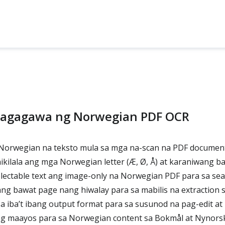
agagawa ng Norwegian PDF OCR
orwegian na teksto mula sa mga na-scan na PDF documen
kilala ang mga Norwegian letter (Æ, Ø, Å) at karaniwang b
ectable text ang image-only na Norwegian PDF para sa sea
 bawat page nang hiwalay para sa mabilis na extraction sa
 iba’t ibang output format para sa susunod na pag-edit at
 maayos para sa Norwegian content sa Bokmål at Nynors