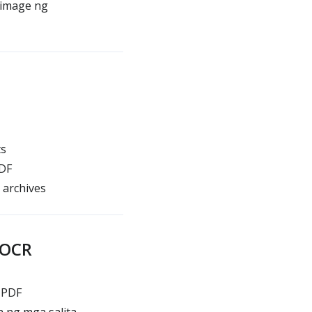
 image ng
ts
PDF
 archives
 OCR
 PDF