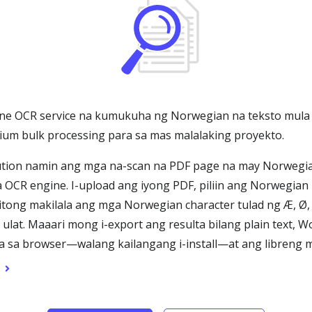
ne OCR service na kumukuha ng Norwegian na teksto mula s
ium bulk processing para sa mas malalaking proyekto.
tion namin ang mga na-scan na PDF page na may Norwegian
 OCR engine. I-upload ang iyong PDF, piliin ang Norwegian 
 itong makilala ang mga Norwegian character tulad ng Æ, Ø
ulat. Maaari mong i-export ang resulta bilang plain text, 
 sa browser—walang kailangang i-install—at ang libreng m