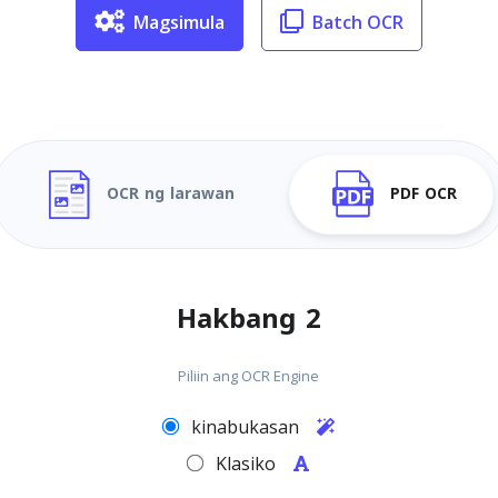
Magsimula
Batch OCR
OCR ng larawan
PDF OCR
Hakbang 2
Piliin ang OCR Engine
kinabukasan
Klasiko