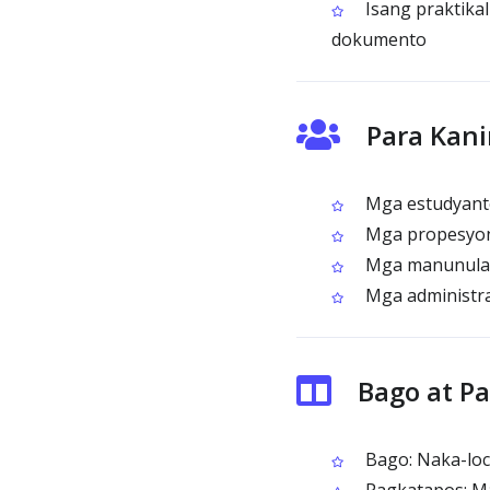
Isang praktika
dokumento
Para Kan
Mga estudyante
Mga propesyon
Mga manunulat 
Mga administra
Bago at P
Bago: Naka-loc