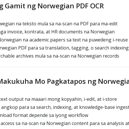
g Gamit ng Norwegian PDF OCR
egian na teksto mula sa na-scan na PDF para ma-edit
mga invoice, kontrata, at HR documents na Norwegian
Norwegian na academic papers sa text na puwedeng i-reuse
egian PDF para sa translation, tagging, o search indexing
hable archives mula sa na-scan na Norwegian records
Makukuha Mo Pagkatapos ng Norwegi
xt output na maaari mong kopyahin, i-edit, at i-store
 angkop para sa search, indexing, at knowledge-base inges
load format depende sa iyong workflow
access sa na-scan na Norwegian content para sa analysis a