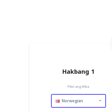
Hakbang 1
Piliin ang Wika
Norwegian