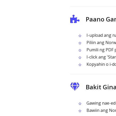
Paano Ga
I-upload ang n
Piliin ang Nor
Pumili ng PDF 
I-click ang 'St
Kopyahin o i-d
Bakit Gin
Gawing nae-edi
Bawiin ang Nor