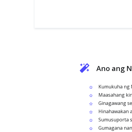
Ano ang N
Kumukuha ng N
Maasahang kini
Ginagawang sel
Hinahawakan ang
Sumusuporta sa
Gumagana nang