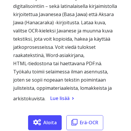
digitalisointiin – sekä latinalaisella kirjaimistolla
kirjoitettua Javanesea (Basa Jawa) että Aksara
Jawa (Hanacaraka) ‑kirjoitusta. Lataa kuva,
valitse OCR‑kieleksi Javanese ja muunna kuva
tekstiksi, jota voit kopioida, hakea ja käyttää
jatkoprosesseissa. Voit viedä tulokset
raakatekstinä, Word‑asiakirjana,
HTML‑tiedostona tai haettavana PDF:nä.
Työkalu toimii selaimessa ilman asennusta,
joten se sopii nopeaan tekstin poimintaan
julisteista, oppimateriaaleista, lomakkeista ja
Lue lisää
arkistokuvista.
Aloita
Erä-OCR