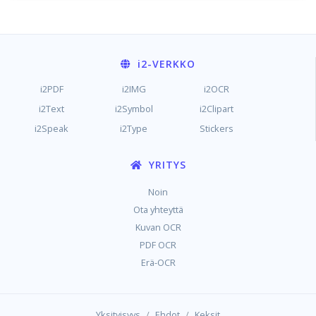
i2
-VERKKO
i2PDF
i2IMG
i2OCR
i2Text
i2Symbol
i2Clipart
i2Speak
i2Type
Stickers
YRITYS
Noin
Ota yhteyttä
Kuvan OCR
PDF OCR
Erä-OCR
/
/
Yksityisyys
Ehdot
Keksit