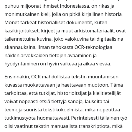
puhuu miljoonat ihmiset Indonesiassa, on rikas ja
monimutkainen kieli, jolla on pitkä kirjallinen historia.
Monet tärkeät historialliset dokumentit, kuten
käsikirjoitukset, kirjeet ja muut arkistomateriaalit, ovat
tallennettuina kuvina, joko valokuvina tai digitaalisina
skannauksina. Ilman tehokasta OCR-teknologiaa
näiden arvokkaiden tietojen avaaminen ja
hyödyntäminen on hyvin vaikeaa ja aikaa vievää.
Ensinnäkin, OCR mahdollistaa tekstin muuntamisen
kuvasta muokattavaan ja haettavaan muotoon. Tämä
tarkoittaa, että tutkijat, historioitsijat ja kielitieteilijät
voivat nopeasti etsiä tiettyjä sanoja, lauseita tai
teemoja suurista tekstikokoelmista, mikä nopeuttaa
tutkimustyötä huomattavasti. Perinteisesti tällainen työ
olisi vaatinut tekstin manuaalista transkriptiota, mikä