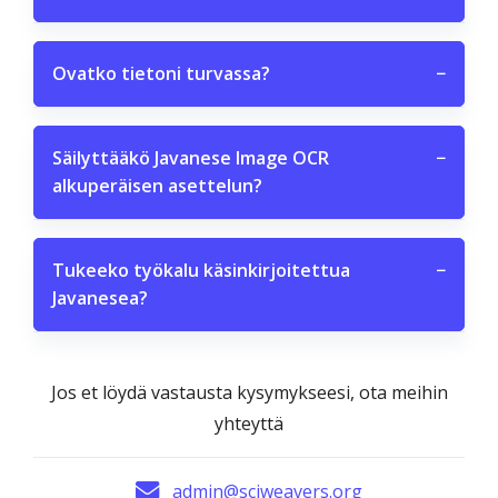
Ovatko tietoni turvassa?
−
Säilyttääkö Javanese Image OCR
−
alkuperäisen asettelun?
Tukeeko työkalu käsinkirjoitettua
−
Javanesea?
Jos et löydä vastausta kysymykseesi, ota meihin
yhteyttä
admin@sciweavers.org