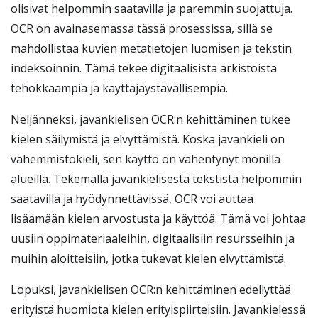
olisivat helpommin saatavilla ja paremmin suojattuja.
OCR on avainasemassa tässä prosessissa, sillä se
mahdollistaa kuvien metatietojen luomisen ja tekstin
indeksoinnin. Tämä tekee digitaalisista arkistoista
tehokkaampia ja käyttäjäystävällisempiä.
Neljänneksi, javankielisen OCR:n kehittäminen tukee
kielen säilymistä ja elvyttämistä. Koska javankieli on
vähemmistökieli, sen käyttö on vähentynyt monilla
alueilla. Tekemällä javankielisestä tekstistä helpommin
saatavilla ja hyödynnettävissä, OCR voi auttaa
lisäämään kielen arvostusta ja käyttöä. Tämä voi johtaa
uusiin oppimateriaaleihin, digitaalisiin resursseihin ja
muihin aloitteisiin, jotka tukevat kielen elvyttämistä.
Lopuksi, javankielisen OCR:n kehittäminen edellyttää
erityistä huomiota kielen erityispiirteisiin. Javankielessä