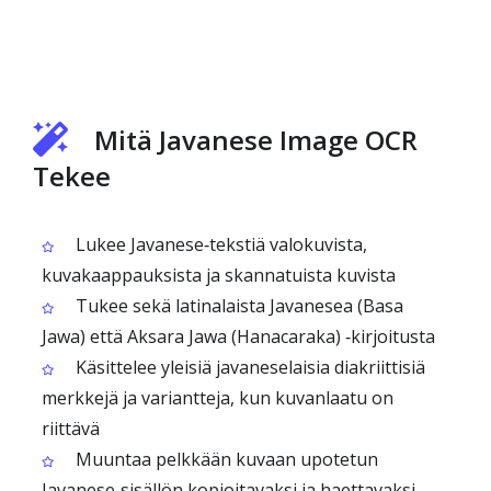
Mitä Javanese Image OCR
Tekee
Lukee Javanese‑tekstiä valokuvista,
kuvakaappauksista ja skannatuista kuvista
Tukee sekä latinalaista Javanesea (Basa
Jawa) että Aksara Jawa (Hanacaraka) ‑kirjoitusta
Käsittelee yleisiä javaneselaisia diakriittisiä
merkkejä ja variantteja, kun kuvanlaatu on
riittävä
Muuntaa pelkkään kuvaan upotetun
Javanese‑sisällön kopioitavaksi ja haettavaksi