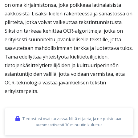
on oma kirjaimistonsa, joka poikkeaa latinalaisista
aakkosista. Lisäksi kielen rakenteessa ja sanastossa on
piirteitä, jotka voivat vaikeuttaa tekstintunnistusta.
Siksi on tärkeää kehittää OCR-algoritmeja, jotka on
erityisesti suunniteltu javankieliselle tekstille, jotta
saavutetaan mahdollisimman tarkka ja luotettava tulos.
Tämä edellyttää yhteistyötä kielitieteilijöiden,
tietojenkäsittelytieteilijöiden ja kulttuuriperinnön
asiantuntijoiden välillä, jotta voidaan varmistaa, että
OCR-teknologia vastaa javankielisen tekstin
erityistarpeita.
Tiedostosi ovat turvassa. Niitä ei jaeta, ja ne poistetaan
automaattisesti 30 minuutin kuluttua