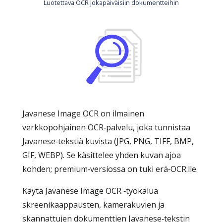
Luotettava OCR jokapäiväisiin dokumentteihin
Javanese Image OCR on ilmainen
verkkopohjainen OCR‑palvelu, joka tunnistaa
Javanese‑tekstiä kuvista (JPG, PNG, TIFF, BMP,
GIF, WEBP). Se käsittelee yhden kuvan ajoa
kohden; premium‑versiossa on tuki erä‑OCR:lle.
Käytä Javanese Image OCR ‑työkalua
skreenikaappausten, kamerakuvien ja
skannattujen dokumenttien Javanese‑tekstin