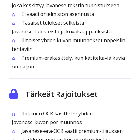
joka keskittyy Javanese‑tekstin tunnistukseen
Ei vaadi ohjelmiston asennusta
Tasaiset tulokset selkeistä
Javanese‑tulosteista ja kuvakaappauksista
Ilmaiset yhden kuvan muunnokset nopeisiin
tehtäviin
Premium‑eräkäsittely, kun käsiteltäviä kuvia
on paljon
Tärkeät Rajoitukset
Ilmainen OCR käsittelee yhden
Javanese‑kuvan per muunnos
Javanese‑erä‑OCR vaatii premium‑tilauksen
Tarkkuus riippuu kuvan selkeydestä ja