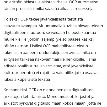
on erittäin hidasta ja altista virheille. OCR automatisoi
tämän prosessin, mikä säästää aikaa ja resursseja.
Toiseksi, OCR tekee javankielisestä tekstistä
saavutettavampaa. Muuntamalla kuvissa olevan tekstin
digitaaliseen muotoon, se voidaan helposti kääntää
muille kielille, jolloin laajempi yleisö pääsee käsiksi
tähän tietoon. Lisäksi OCR mahdollistaa tekstin
lukemisen ääneen ruudunlukijoiden avulla, mikä on
erityisen tärkeää näkövammaisille henkilöille. Tämä
edistää osallisuutta ja varmistaa, että javankielistä
kulttuuriperintöä ei rajoiteta vain niille, jotka osaavat
lukea alkuperäistä tekstiä.
Kolmanneksi, OCR on olennainen osa digitaalisten
arkistojen kehittämistä. Monet museot, kirjastot ja
arkistot pyrkivät digitalisoimaan kokoelmiaan, jotta ne