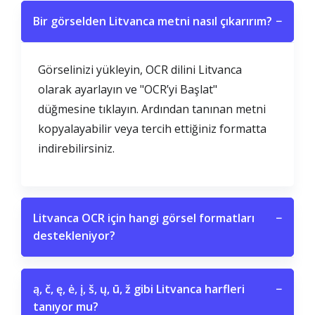
Bir görselden Litvanca metni nasıl çıkarırım?
−
Görselinizi yükleyin, OCR dilini Litvanca
olarak ayarlayın ve "OCR’yi Başlat"
düğmesine tıklayın. Ardından tanınan metni
kopyalayabilir veya tercih ettiğiniz formatta
indirebilirsiniz.
Litvanca OCR için hangi görsel formatları
−
destekleniyor?
ą, č, ę, ė, į, š, ų, ū, ž gibi Litvanca harfleri
−
tanıyor mu?