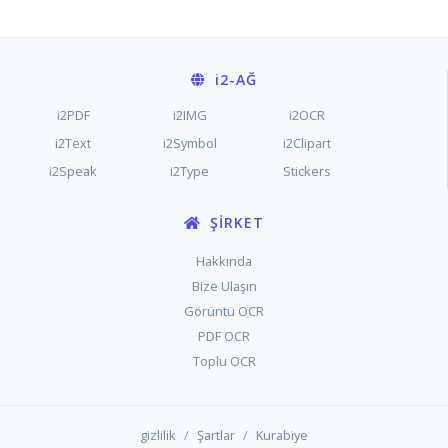
i2
-AĞ
i2PDF
i2IMG
i2OCR
i2Text
i2Symbol
i2Clipart
i2Speak
i2Type
Stickers
ŞIRKET
Hakkında
Bize Ulaşın
Görüntü OCR
PDF OCR
Toplu OCR
/
/
gizlilik
Şartlar
Kurabiye