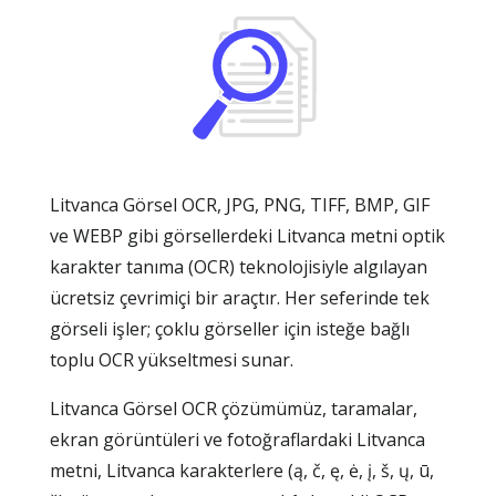
Litvanca Görsel OCR, JPG, PNG, TIFF, BMP, GIF
ve WEBP gibi görsellerdeki Litvanca metni optik
karakter tanıma (OCR) teknolojisiyle algılayan
ücretsiz çevrimiçi bir araçtır. Her seferinde tek
görseli işler; çoklu görseller için isteğe bağlı
toplu OCR yükseltmesi sunar.
Litvanca Görsel OCR çözümümüz, taramalar,
ekran görüntüleri ve fotoğraflardaki Litvanca
metni, Litvanca karakterlere (ą, č, ę, ė, į, š, ų, ū,