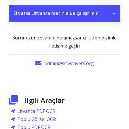
El yazısı Litvanca metinle de çalışır mı?
−
Sorunuzun cevabını bulamazsanız lütfen bizimle
iletişime geçin
admin@sciweavers.org
İlgili Araçlar
Litvanca PDF OCR
Toplu Görsel OCR
Toplu PDF OCR