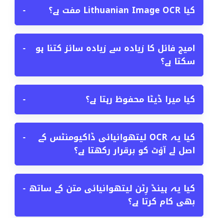
کیا Lithuanian Image OCR مفت ہے؟
−
امیج فائل کا زیادہ سے زیادہ سائز کتنا ہو
−
سکتا ہے؟
کیا میرا ڈیٹا محفوظ رہتا ہے؟
−
کیا یہ OCR لیتھوانیائی ڈاکیومنٹس کے
−
اصل لے آؤٹ کو برقرار رکھتا ہے؟
کیا یہ ہینڈ رِٹن لیتھوانیائی متن کے ساتھ
−
بھی کام کرتا ہے؟