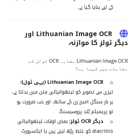
کے لیے بنایا گیا ہے۔
Lithuanian Image OCR اور
دیگر ٹولز کا موازنہ
Lithuanian Image OCR مشابہ OCR ٹولز کے
مقابلے میں کیسا ہے؟
Lithuanian Image OCR (یہی ٹول):
تیزی سے تصویر کو لیتھوانیائی متن میں بدلتا ہے،
ہر بار سنگل امیج رن کے ساتھ، اور جب ضرورت ہو
تو پریمیئم بّلد پروسیسنگ
دیگر OCR ٹولز:
بعض اوقات لیتھوانیائی
diacritics کو غلط پڑھ لیتے ہیں یا ایکسپورٹ