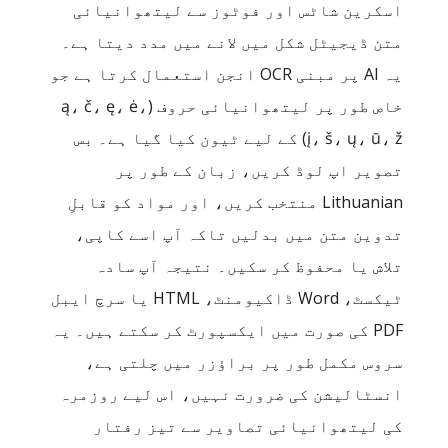
اسکرین شاٹس اور فوٹوز سے لیتھوانیائی
متن ڈیجیٹل شکل میں لانے میں مدد دیتا ہے۔
یہ AI پر مبنی OCR انجن استعمال کرتا ہے جو
خاص طور پر لیتھوانیائی حروف (ą، č، ę، ė،
į، š، ų، ū، ž) کے لیے ٹیون کیا گیا ہے۔ بس
تصویر اپ لوڈ کریں، زبان کے طور پر
Lithuanian منتخب کریں، اور مواد کو قابلِ
تدوین متن میں بدلیں تاکہ آپ اسے کاپی،
تلاش یا محفوظ کر سکیں۔ نتیجہ آپ سادہ
ٹیکسٹ، Word ڈاکیومنٹ، HTML یا سرچ ایبل
PDF کی صورت میں ایکسپورٹ کر سکتے ہیں۔ یہ
سروس مکمل طور پر براؤزر میں چلتی ہے،
انسٹالیشن کی ضرورت نہیں، اس لیے روزمرہ
کی لیتھوانیائی تصاویر سے تیز رفتار