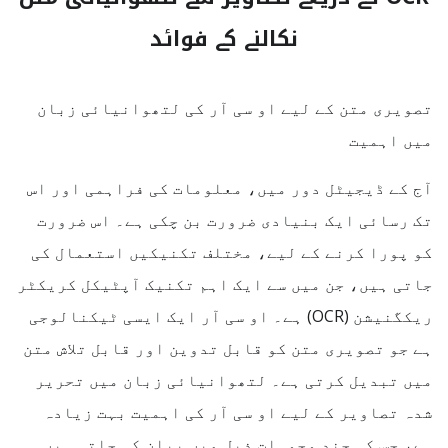
نکالنے کے فوائد
تصویری متن کے لیے او سی آر کی لتھوانیائی زبان
میں اہمیت
آج کے ڈیجیٹل دور میں، معلومات کی فراہمی اور اس
تک رسائی ایک بنیادی ضرورت بن چکی ہے۔ اس ضرورت
کو پورا کرنے کے لیے، مختلف تکنیکیں استعمال کی
جاتی ہیں، جن میں سے ایک اہم تکنیک آپٹیکل کریکٹر
ریکگنیشن (OCR) ہے۔ او سی آر ایک ایسی ٹیکنالوجی
ہے جو تصویری متن کو قابل تدوین اور قابل تلاش متن
میں تبدیل کرتی ہے۔ لتھوانیائی زبان میں تحریر
شدہ تصاویر کے لیے او سی آر کی اہمیت بہت زیادہ
ہے، جس کی چند وجوہات ذیل میں بیان کی جاتی ہیں۔