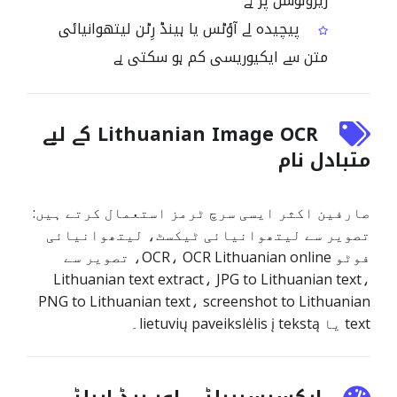
ریزولوشن پر ہے
پیچیدہ لے آؤٹس یا ہینڈ رِٹن لیتھوانیائی
متن سے ایکیوریسی کم ہو سکتی ہے
Lithuanian Image OCR کے لیے
متبادل نام
صارفین اکثر ایسی سرچ ٹرمز استعمال کرتے ہیں:
تصویر سے لیتھوانیائی ٹیکسٹ، لیتھوانیائی
فوٹو OCR، OCR Lithuanian online، تصویر سے
Lithuanian text extract، JPG to Lithuanian text،
PNG to Lithuanian text، screenshot to Lithuanian
text یا lietuvių paveikslėlis į tekstą۔