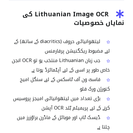
Lithuanian Image OCR کی
نمایاں خصوصیات
لیتھوانیائی حروف (diacritics کے ساتھ) کے
لیے مضبوط ریکگنیشن پرفارمنس
جب زبان Lithuanian منتخب ہو تو OCR انجن
خاص طور پر اسی کے لیے آپٹمائزڈ ہوتا ہے
فاسٹ ون آف ٹاسکس کے لیے سنگل امیج
کنورژن ورک فلو
بڑی تعداد میں لیتھوانیائی امیجز پروسیس
کرنے کے لیے پریمیئم بّلد OCR آپشن
ڈیسک ٹاپ اور موبائل کے ماڈرن براؤزرز میں
چلتا ہے