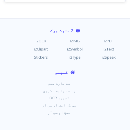
i2
-نیٹ ورک
i2OCR
i2IMG
i2PDF
i2Clipart
i2Symbol
i2Text
Stickers
i2Type
i2Speak
کمپنی
کے بارے میں
ہم سے رابطہ کریں
تصویر OCR
پی ڈی ایف او سی آر
بیچ او سی آر