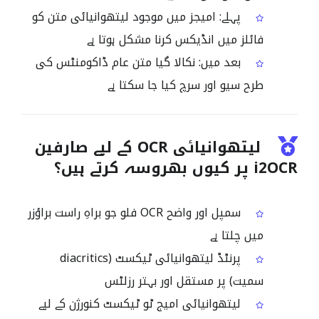
پہلے: امیجز میں موجود لیتھوانیائی متن کو
فائلز میں انڈیکس کرنا مشکل ہوتا ہے
بعد میں: نکالا گیا متن عام ڈاکومنٹس کی
طرح سیو اور سرچ کیا جا سکتا ہے
لیتھوانیائی OCR کے لیے صارفین
i2OCR پر کیوں بھروسہ کرتے ہیں؟
سمپل اور واضح OCR فلو جو براہِ راست براؤزر
میں چلتا ہے
پرنٹڈ لیتھوانیائی ٹیکسٹ (diacritics
سمیت) پر مستقل اور بہتر رزلٹس
لیتھوانیائی امیج ٹو ٹیکسٹ کنورژن کے لیے