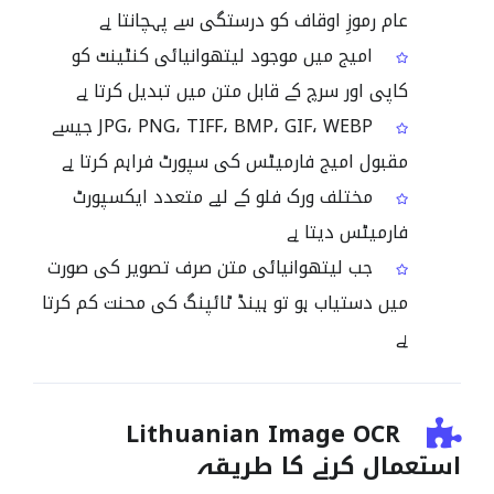
عام رموزِ اوقاف کو درستگی سے پہچانتا ہے
امیج میں موجود لیتھوانیائی کنٹینٹ کو
کاپی اور سرچ کے قابل متن میں تبدیل کرتا ہے
JPG، PNG، TIFF، BMP، GIF، WEBP جیسے
مقبول امیج فارمیٹس کی سپورٹ فراہم کرتا ہے
مختلف ورک فلو کے لیے متعدد ایکسپورٹ
فارمیٹس دیتا ہے
جب لیتھوانیائی متن صرف تصویر کی صورت
میں دستیاب ہو تو ہینڈ ٹائپنگ کی محنت کم کرتا
ہے
Lithuanian Image OCR
استعمال کرنے کا طریقہ