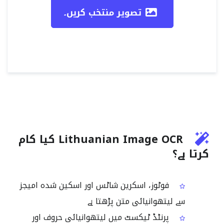
تصویر منتخب کریں۔
Lithuanian Image OCR کیا کام
کرتا ہے؟
فوٹوز، اسکرین شاٹس اور اسکین شدہ امیجز
سے لیتھوانیائی متن پڑھتا ہے
پرنٹڈ ٹیکسٹ میں لیتھوانیائی حروف اور