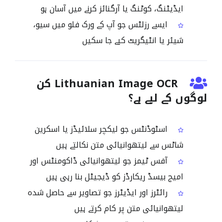
ایڈیٹنگ، کوٹنگ یا آرگنائز کرنے میں آسان ہو
ایسے رزلٹس جو آپ کے ورک فلو میں سیو،
شیئر یا انٹیگریٹ کیے جا سکیں
Lithuanian Image OCR کن
لوگوں کے لیے ہے؟
اسٹوڈنٹس جو لیکچر سلائیڈز یا اسکرین
شاٹس سے لیتھوانیائی متن نکالتے ہیں
آفس ٹیمز جو لیتھوانیائی ڈاکومنٹس اور
امیج بیسڈ ریکارڈز کو ڈیجیٹل بنا رہی ہیں
رائٹرز اور ایڈیٹرز جو تصاویر سے حاصل شدہ
لیتھوانیائی متن پر کام کرتے ہیں