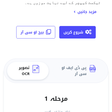
ٹیکسٹ کیپچر کے لیے نہایت موزوں ہے۔
مزید جانیں
شروع کریں
بیچ او سی آر
پی ڈی ایف او
تصویر
سی آر
OCR
مرحلہ 1