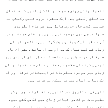
لتھوانیائی زبان، جو کہ بالٹک زبانوں کے خاندان
سے تعلق رکھتی ہے، ایک منفرد حروف تہجی رکھتی ہے
جس میں کچھ خاص حروف شامل ہیں جو عام انگریزی
حروف تہجی میں موجود نہیں ہیں۔ یہ خاص حروف او سی
آر کے لیے ایک چیلنج پیش کرتے ہیں۔ لتھوانیائی
زبان کے لیے تیار کردہ او سی آر سافٹ ویئر ان خاص
حروف کو درست طور پر شناخت کرنے اور ان کو متن میں
تبدیل کرنے کی صلاحیت رکھتا ہے۔ اس سے لتھوانیائی
زبان میں موجود معلومات کو ڈیجیٹلائز کرنا اور اس
تک رسائی آسان بنانا ممکن ہو جاتا ہے۔
تاریخی دستاویزات، کتابیں، اخبارات اور دیگر
مطبوعات جو لتھوانیائی زبان میں لکھی گئی ہیں،
اکثر تصاویر کی شکل میں محفوظ ہیں۔ او سی آر کے