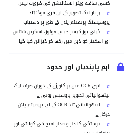
کسی سافٹ ویئر انسٹالیشن کی ضرورت نہیں
ہر بار ایک تصویر کے لیے فری موڈ؛ بّلد
پروسیسنگ پریمیئم پلان کے طور پر دستیاب
ڈیلی یوز کیسز جیسے فوٹوز، اسکرین شاٹس
اور اسکینز کو ذہن میں رکھ کر ڈیزائن کیا گیا
اہم پابندیاں اور حدود
فری OCR میں ہر کنورژن کے دوران صرف ایک
لیتھوانیائی تصویر پروسیس ہوتی ہے
لیتھوانیائی بّلد OCR کے لیے پریمیئم پلان
درکار ہے
درستگی کا دار و مدار امیج کی کوالٹی اور