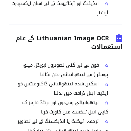
ایڈیٹنگ اور آرکائیونگ کے لیے آسان ایکسپورٹ
آپشنز
Lithuanian Image OCR کے عام
استعمالات
فون سے لی گئی تصویروں (بورڈز، مینو،
پوسٹرز) سے لیتھوانیائی متن نکالنا
اسکین شدہ لیتھوانیائی ڈاکیومنٹس کو
ایڈیٹ ایبل ڈرافٹ میں بدلنا
لیتھوانیائی رسیدوں اور پرنٹڈ فارمز کو
کاپی ایبل ٹیکسٹ میں کنورٹ کرنا
ترجمہ، ٹیگنگ یا انڈیکسنگ کے لیے تصاویر
سے حاصل شدہ لیتھوانیائی متن تیار کرنا