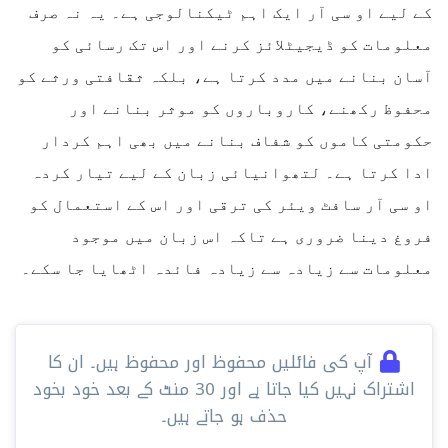
کے لیے او سی آر ایک اہم ٹیکنالوجی ہے۔ یہ نہ صرف
معلومات کو ڈیجیٹلائز کرنے اور اس تک رسائی کو
آسان بنانے میں مدد کرتا ہے، بلکہ ثقافتی ورثے کو
محفوظ رکھنے، کاروباروں کو موثر بنانے اور
حکومتی کاموں کو شفاف بنانے میں بھی اہم کردار
ادا کرتا ہے۔ لتھوانیائی زبان کے لیے تیار کردہ
او سی آر سافٹ ویئر کی ترقی اور اس کے استعمال کو
فروغ دینا ضروری ہے تاکہ اس زبان میں موجود
معلومات سے زیادہ سے زیادہ فائدہ اٹھایا جا سکے۔
آپ کی فائلیں محفوظ اور محفوظ ہیں۔ ان کا
اشتراک نہیں کیا جاتا ہے اور 30 ​​منٹ کے بعد خود بخود
حذف ہو جاتے ہیں۔