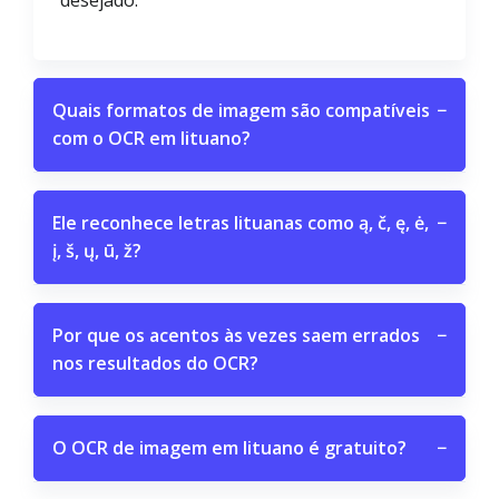
desejado.
Quais formatos de imagem são compatíveis
−
com o OCR em lituano?
Ele reconhece letras lituanas como ą, č, ę, ė,
−
į, š, ų, ū, ž?
Por que os acentos às vezes saem errados
−
nos resultados do OCR?
O OCR de imagem em lituano é gratuito?
−