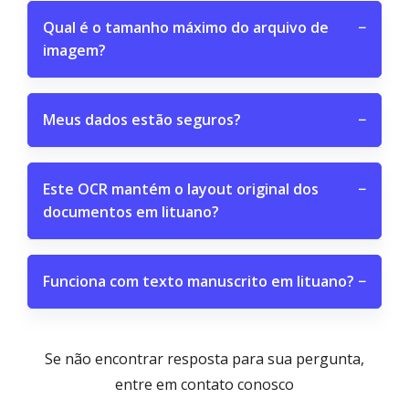
Qual é o tamanho máximo do arquivo de
−
imagem?
Meus dados estão seguros?
−
Este OCR mantém o layout original dos
−
documentos em lituano?
Funciona com texto manuscrito em lituano?
−
Se não encontrar resposta para sua pergunta,
entre em contato conosco