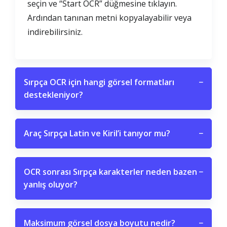
seçin ve “Start OCR” düğmesine tıklayın.
Ardından tanınan metni kopyalayabilir veya
indirebilirsiniz.
Sırpça OCR için hangi görsel formatları
−
destekleniyor?
Araç Sırpça Latin ve Kiril’i tanıyor mu?
−
OCR sonrası Sırpça karakterler neden bazen
−
yanlış oluyor?
Maksimum görsel dosya boyutu nedir?
−