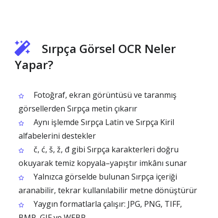
Sırpça Görsel OCR Neler
Yapar?
Fotoğraf, ekran görüntüsü ve taranmış
görsellerden Sırpça metin çıkarır
Aynı işlemde Sırpça Latin ve Sırpça Kiril
alfabelerini destekler
č, ć, š, ž, đ gibi Sırpça karakterleri doğru
okuyarak temiz kopyala–yapıştır imkânı sunar
Yalnızca görselde bulunan Sırpça içeriği
aranabilir, tekrar kullanılabilir metne dönüştürür
Yaygın formatlarla çalışır: JPG, PNG, TIFF,
BMP, GIF ve WEBP