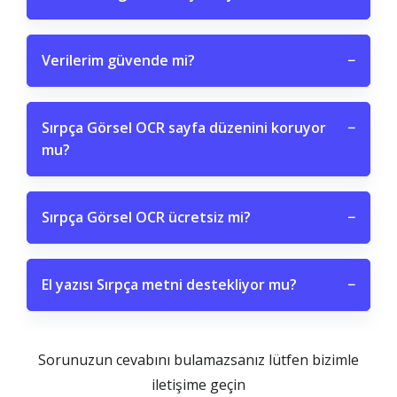
Verilerim güvende mi?
−
Sırpça Görsel OCR sayfa düzenini koruyor
−
mu?
Sırpça Görsel OCR ücretsiz mi?
−
El yazısı Sırpça metni destekliyor mu?
−
Sorunuzun cevabını bulamazsanız lütfen bizimle
iletişime geçin