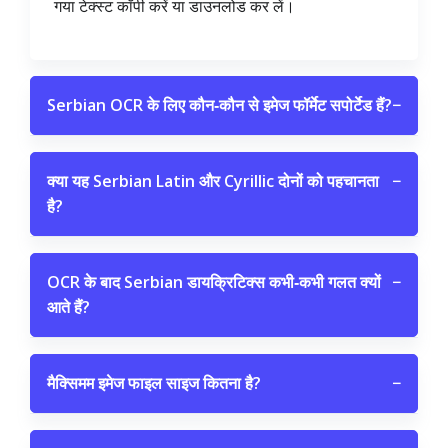
गया टेक्स्ट कॉपी करें या डाउनलोड कर लें।
Serbian OCR के लिए कौन‑कौन से इमेज फॉर्मेट सपोर्टेड हैं?
−
क्या यह Serbian Latin और Cyrillic दोनों को पहचानता
−
है?
OCR के बाद Serbian डायक्रिटिक्स कभी‑कभी गलत क्यों
−
आते हैं?
मैक्सिमम इमेज फाइल साइज कितना है?
−