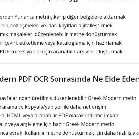
erden Yunanca metni çıkarıp diğer belgelere aktarmak
rı, sözleşmeleri ve idari kayıtları dijitalleştirmek
ik makaleleri düzenlenebilir metne dönüştürmek
i çeviri, etiketleme veya kataloglama için hazırlamak
F koleksiyonları için aranabilir arşivler oluşturmak
ern PDF OCR Sonrasında Ne Elde Eders
ayfalarından üretilmiş düzenlenebilir Greek Modern metin
 arama ve kopyala/yapıştır ile daha net erişim
d, HTML veya aranabilir PDF olarak indirme imkânı
iz veya arşivleme için hazır Greek Modern metin
a evrakı kullanılır metne dönüştürmek için daha hızlı iş akı