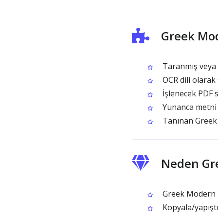
Greek Mod
Taranmış veya g
OCR dili olarak
İşlenecek PDF sa
Yunanca metni ç
Tanınan Greek 
Neden Gre
Greek Modern bel
Kopyala/yapışt