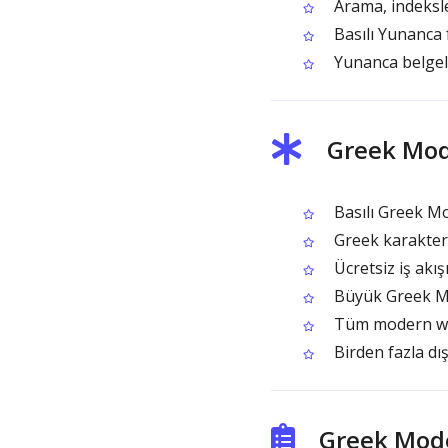
Arama, indeksle
Basılı Yunanca 
Yunanca belgel
Greek Mod
Basılı Greek Mo
Greek karakter b
Ücretsiz iş akı
Büyük Greek Mo
Tüm modern web 
Birden fazla dı
Greek Mode