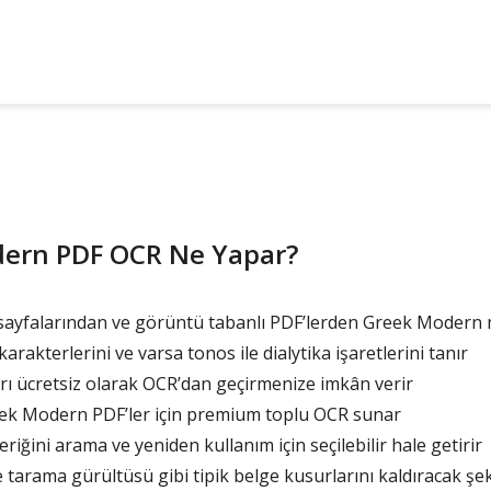
ern PDF OCR Ne Yapar?
ayfalarından ve görüntü tabanlı PDF’lerden Greek Modern 
arakterlerini ve varsa tonos ile dialytika işaretlerini tanır
rı ücretsiz olarak OCR’dan geçirmenize imkân verir
eek Modern PDF’ler için premium toplu OCR sunar
iğini arama ve yeniden kullanım için seçilebilir hale getirir
 tarama gürültüsü gibi tipik belge kusurlarını kaldıracak şek