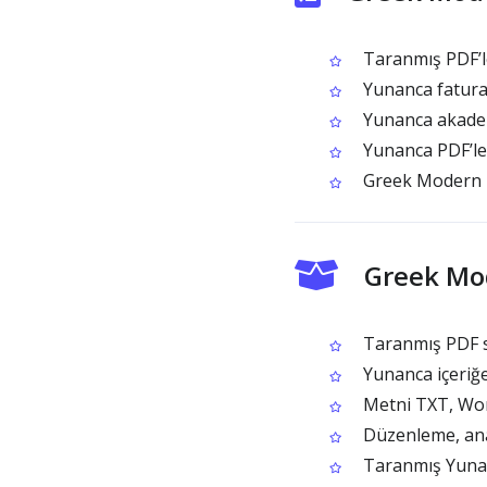
Taranmış PDF’l
Yunanca faturala
Yunanca akadem
Yunanca PDF’ler
Greek Modern PD
Greek Mod
Taranmış PDF s
Yunanca içeriğe
Metni TXT, Wor
Düzenleme, anal
Taranmış Yunanc