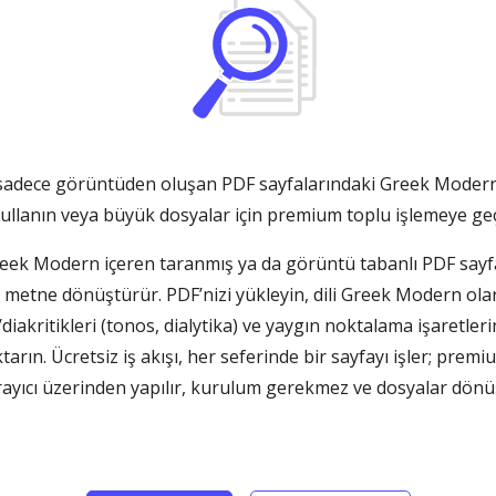
adece görüntüden oluşan PDF sayfalarındaki Greek Modern m
kullanın veya büyük dosyalar için premium toplu işlemeye geç
 Modern içeren taranmış ya da görüntü tabanlı PDF sayfal
metne dönüştürür. PDF’nizi yükleyin, dili Greek Modern olara
diakritikleri (tonos, dialytika) ve yaygın noktalama işaretle
arın. Ücretsiz iş akışı, her seferinde bir sayfayı işler; pr
arayıcı üzerinden yapılır, kurulum gerekmez ve dosyalar dön