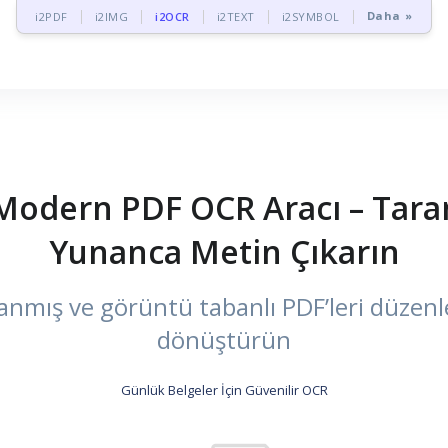
Daha »
i2PDF
i2IMG
i2OCR
i2TEXT
i2SYMBOL
 Modern PDF OCR Aracı – Tara
Yunanca Metin Çıkarın
nmış ve görüntü tabanlı PDF’leri düzenle
dönüştürün
Günlük Belgeler İçin Güvenilir OCR