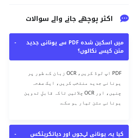
اکثر پوچھے جانے والے سوالات
میں اسکین شدہ PDF سے یونانی جدید
−
متن کیسے نکالوں؟
PDF اپ لوڈ کریں، OCR زبان کے طور پر
یونانی جدید منتخب کریں، ایک صفحہ
چنیں، اور OCR چلائیں تاکہ قابلِ تدوین
یونانی متن تیار ہو سکے.
کیا یہ یونانی لہجوں اور دیائکریٹکس
−