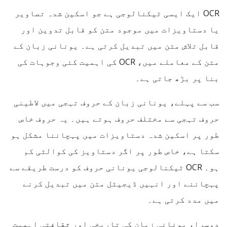
OCR ایک ایسی ٹیکنالوجی ہے جو اسکین شدہ تصاویر
یا دستاویزات میں موجود متن کو قابل تدوین اور
قابل تلاش متن میں تبدیل کرتی ہے۔ یونانی زبان کے
متن کے معاملے میں، OCR کی اہمیت کئی وجوہات کی
بنا پر بڑھ جاتی ہے۔
سب سے پہلے، یونانی زبان کے حروف تہجی میں لاطینی
حروف تہجی سے مختلف حروف ہوتے ہیں۔ یہ حروف خاص
طور پر اسکین شدہ دستاویزات میں پہچاننا مشکل ہو
سکتا ہے، خاص طور پر اگر دستاویز کی کوالٹی کم
ہو۔ OCR ٹیکنالوجی یونانی حروف کو درست طریقے سے
پہچاننے اور انہیں ڈیجیٹل متن میں تبدیل کرنے
میں مدد کرتی ہے۔
دوسرا، یونانی زبان کی تاریخی اور ثقافتی اہمیت