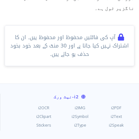
ناگزیر ٹول ہے۔
آپ کی فائلیں محفوظ اور محفوظ ہیں۔ ان کا
اشتراک نہیں کیا جاتا ہے اور 30 ​​منٹ کے بعد خود بخود
حذف ہو جاتے ہیں۔
i2
-نیٹ ورک
i2OCR
i2IMG
i2PDF
i2Clipart
i2Symbol
i2Text
Stickers
i2Type
i2Speak