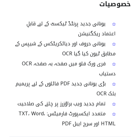
خصوصیات
یونانی جدید پرنٹڈ ٹیکسٹ کے لیے قابلِ
اعتماد ریکگنیشن
یونانی حروف اور دیائکریٹکس کے شیپس کے
مطابق ٹیون کیا گیا OCR
فری ورک فلو میں صفحہ بہ صفحہ OCR
دستیاب
بڑی یونانی جدید PDF فائلوں کے لیے پریمیم
بلک OCR
تمام جدید ویب براؤزرز پر چلنے کی صلاحیت
متعدد ایکسپورٹ فارمیٹس: TXT، Word،
HTML اور سرچ ایبل PDF