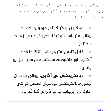
بدل کر ایکسیسیبیلیٹی بہتر بناتا ہے، تاکہ
زیادہ ٹولز اور مختلف آڈیئنس اس مواد سے
فائدہ اٹھا سکیں۔
اسکرین ریڈر کے لیے موزوں:
نکالا ہوا
یونانی متن اسسٹِو ٹیکنالوجیز کے ذریعے پڑھا جا
سکتا ہے۔
قابلِ تلاش متن:
یونانی PDF کا مواد
آرکائیوز اور ڈاکیومنٹ سسٹمز میں سرچ ایبل ہو
جاتا ہے۔
دیائکریٹکس سے آگاہی:
یونانی جدید کے
لہجوں/دیائکریٹکس کو، جہاں اسکین کوالٹی
اجازت دے، پہچاننے کے لیے ڈیزائن کیا گیا ہے۔