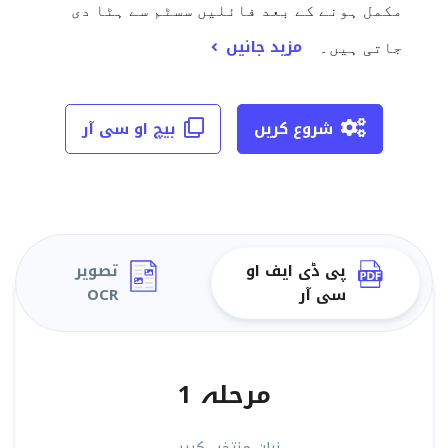
مکمل ہونے کے بعد فائلیں سسٹم سے ہٹا دی
مزید جانیں
جاتی ہیں۔
شروع کریں
بیچ او سی آر
پی ڈی ایف او
تصویر
سی آر
OCR
مرحلہ 1