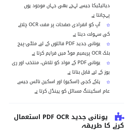
دیالیٹیکا جیسے لہجے بھی جہاں موجود ہوں
پہچانتا ہے
آپ کو انفرادی صفحات پر مفت OCR چلانے
کی سہولت دیتا ہے
یونانی جدید PDF فائلوں کے لیے ملٹی‑پیج
بلک OCR پریمیم موڈ میں فراہم کرتا ہے
یونانی PDF کے مواد کو تلاش، منتخب اور ری
یوز کے لیے قابل بناتا ہے
ہلکے کجی (اسکیو) اور اسکین نائس جیسے
عام اسکیننگ مسائل کو ہینڈل کرتا ہے
یونانی جدید PDF OCR استعمال
کرنے کا طریقہ