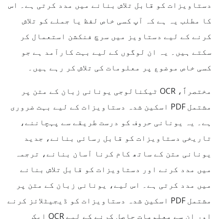
دستاویزات کو قابل تلاش بنانے میں مدد کرتی ہے۔ اس
کا مطلب یہ ہے کہ آپ کسی خاص لفظ یا جملے کو تلاش
کرنے کے لیے دستاویز میں سرچ فنکشن استعمال کر
سکتے ہیں۔ یہ ان لوگوں کے لیے بہت کارآمد ہے جو
کسی خاص موضوع پر معلومات کی تلاش کر رہے ہیں۔
مختصراً، OCR ٹیکنالوجی یونانی زبان کے متن پر
مشتمل PDF اسکین شدہ دستاویزات کے لیے بہت ضروری
ہے۔ یہ یونانی حروف کو درست طریقے سے پہچاننے،
تاریخی دستاویزات کو قابل رسائی بنانے، جدید
یونانی متن کے ساتھ کام کرنا آسان بنانے، ترجمہ
میں مدد کرنے اور دستاویزات کو قابل تلاش بنانے
میں مدد کرتی ہے۔ اس لیے، یونانی زبان کے متن پر
مشتمل PDF اسکین شدہ دستاویزات کو ڈیجیٹلائز کرنے
اور ان سے معلومات حاصل کرنے کے لیے OCR ایک