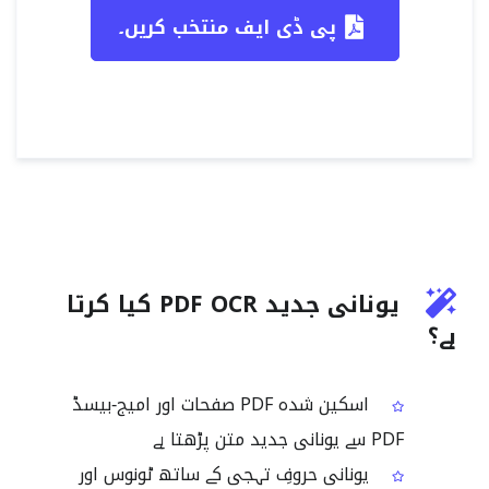
پی ڈی ایف منتخب کریں۔
یونانی جدید PDF OCR کیا کرتا
ہے؟
اسکین شدہ PDF صفحات اور امیج‑بیسڈ
PDF سے یونانی جدید متن پڑھتا ہے
یونانی حروفِ تہجی کے ساتھ ٹونوس اور