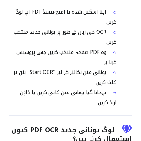
اپنا اسکین شدہ یا امیج‑بیسڈ PDF اپ لوڈ
کریں
OCR کی زبان کے طور پر یونانی جدید منتخب
کریں
وہ PDF صفحہ منتخب کریں جسے پروسیس
کرنا ہے
یونانی متن نکالنے کے لیے "Start OCR" بٹن پر
کلک کریں
پہچانا گیا یونانی متن کاپی کریں یا ڈاؤن
لوڈ کریں
لوگ یونانی جدید PDF OCR کیوں
استعمال کرتے ہیں؟