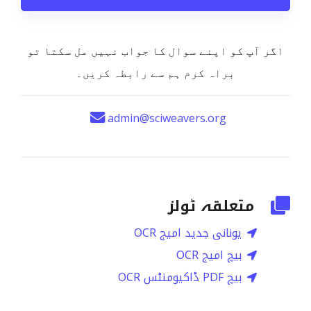
اگر آپ کو اپنے سوال کا جواب نہیں مل سکتا تو
براہ کرم ہم سے رابطہ کریں۔
admin@sciweavers.org
متعلقہ ٹولز
یونانی جدید امیج OCR
بیچ امیج OCR
بیچ PDF ڈاکیومنٹس OCR