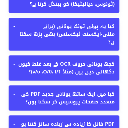
(ٹونوس، دیالیٹیکا) کو ہینڈل کرتا ہے؟
کیا یہ پولی ٹونک یونانی (پرانے
−
ملٹی‑ایکسنٹ ٹیکسٹس) بھی پڑھ سکتا
ہے؟
کچھ یونانی حروف OCR کے بعد غلط کیوں
−
دکھائی دیتے ہیں (مثلاً Ο/0، Ι/1، ‏ν/υ)؟
کیا میں ایک ساتھ یونانی جدید PDF کی
−
متعدد صفحات پروسیس کر سکتا ہوں؟
PDF فائل کا زیادہ سے زیادہ سائز کتنا ہو
−