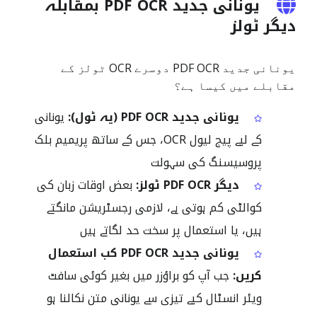
یونانی جدید PDF OCR بمقابلہ
دیگر ٹولز
یونانی جدید PDF OCR دوسرے OCR ٹولز کے
مقابلے میں کیسا ہے؟
یونانی جدید PDF OCR (یہ ٹول):
یونانی
کے لیے پیج لیول OCR، جس کے ساتھ پریمیم بلک
پروسیسنگ کی سہولت
دیگر PDF OCR ٹولز:
بعض اوقات زبان کی
کوالٹی کم ہوتی ہے، لازمی رجسٹریشن مانگتے
ہیں، یا استعمال پر سخت حد لگاتے ہیں
یونانی جدید PDF OCR کب استعمال
کریں:
جب آپ کو براؤزر میں بغیر کوئی سافٹ
ویئر انسٹال کیے تیزی سے یونانی متن نکالنا ہو