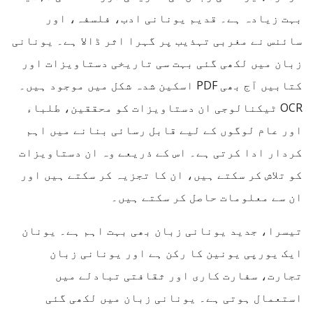
بہت زیادہ ہے۔ قدیم یونانی ادب، فلسفہ، اور
سائنس نے مغربی تہذیب پر گہرا اثر ڈالا ہے۔ یونانی
زبان میں لکھی گئی بہت سی تاریخی دستاویزات اور
کتابیں آج بھی PDF اسکین شدہ شکل میں موجود ہیں۔
OCR ٹیکنالوجی ان دستاویزات کو محققین، طلباء
اور عام لوگوں کے لیے قابل رسائی بنانے میں اہم
کردار ادا کرتی ہے۔ اس کے ذریعے وہ ان دستاویزات
کو تلاش کر سکتے ہیں، ان کا تجزیہ کر سکتے ہیں اور
ان سے معلومات حاصل کر سکتے ہیں۔
تیسرا، جدید یونانی زبان بھی بہت اہم ہے۔ یونان
ایک یورپی یونین کا رکن ہے اور یونانی زبان
تجارت، سفارت کاری اور ثقافتی تبادلے میں
استعمال ہوتی ہے۔ یونانی زبان میں لکھی گئی