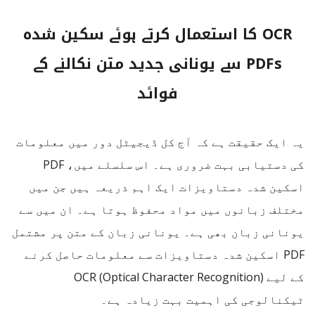
OCR کا استعمال کرتے ہوئے سکین شدہ
PDFs سے یونانی جدید متن نکالنے کے
فوائد
یہ ایک حقیقت ہے کہ آج کل ڈیجیٹل دور میں معلومات
کی دستیابی بہت ضروری ہے۔ اس سلسلے میں، PDF
اسکین شدہ دستاویزات ایک اہم ذریعہ ہیں جن میں
مختلف زبانوں میں مواد محفوظ ہوتا ہے۔ ان میں سے
یونانی زبان بھی ہے۔ یونانی زبان کے متن پر مشتمل
PDF اسکین شدہ دستاویزات سے معلومات حاصل کرنے
کے لیے OCR (Optical Character Recognition)
ٹیکنالوجی کی اہمیت بہت زیادہ ہے۔