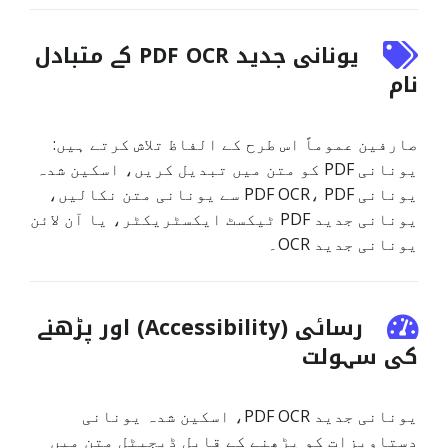
یونانی جدید PDF OCR کے متبادل
نام
صارفین عموماً اس طرح کے الفاظ تلاش کرتے ہیں:
یونانی PDF کو متن میں تبدیل کریں، اسکین شدہ
یونانی PDF OCR، PDF سے یونانی متن نکالیں،
یونانی جدید PDF ٹیکسٹ ایکسٹریکٹر، یا آن لائن
یونانی جدید OCR۔
رسائی (Accessibility) اور پڑھنے
کی سہولت
یونانی جدید PDF OCR، اسکین شدہ یونانی
دستاویزات کو پڑھنے کے قابل ڈیجیٹل متن میں