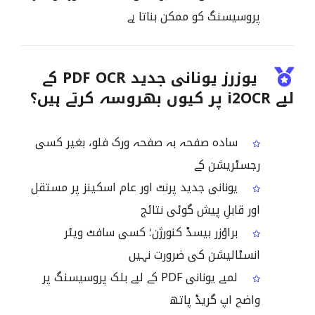
پروسیسنگ کو ممکن بناتا ہے
یوزرز یونانی جدید PDF OCR کے
لیے i2OCR پر کیوں بھروسہ کرتے ہیں؟
سادہ صفحہ بہ صفحہ ورک فلو، بغیر کسی
رجسٹریشن کے
یونانی جدید پرنٹ اور عام اسکینز پر مستقل
اور قابلِ پیش گوئی نتائج
براؤزر بیسڈ کنورژن؛ کسی سافٹ ویئر
انسٹالیشن کی ضرورت نہیں
لمبے یونانی PDF کے لیے بلک پروسیسنگ پر
واضح اپ گریڈ پاتھ