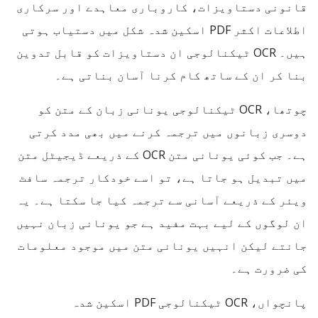
قانونی دستاویزات، کاروباری معاہدے اور سرکاری
اطلاعات اکثر PDF اسکین شدہ شکل میں دستیاب ہوتی
ہیں۔ OCR ٹیکنالوجی ان دستاویزات کو قابل تدوین
بنا کر ان کے ساتھ کام کرنا آسان بناتی ہے۔
چوتھا، OCR ٹیکنالوجی یونانی زبان کے متن کو
دوسری زبانوں میں ترجمہ کرنے میں بھی مدد کرتی
ہے۔ جب کوئی یونانی متن OCR کے ذریعے ڈیجیٹل متن
میں تبدیل ہو جاتا ہے، تو اسے خودکار ترجمہ سافٹ
ویئر کے ذریعے آسانی سے ترجمہ کیا جا سکتا ہے۔ یہ
ان لوگوں کے لیے بہت مفید ہے جو یونانی زبان نہیں
جانتے لیکن انہیں یونانی متن میں موجود معلومات
کی ضرورت ہے۔
پانچواں، OCR ٹیکنالوجی PDF اسکین شدہ