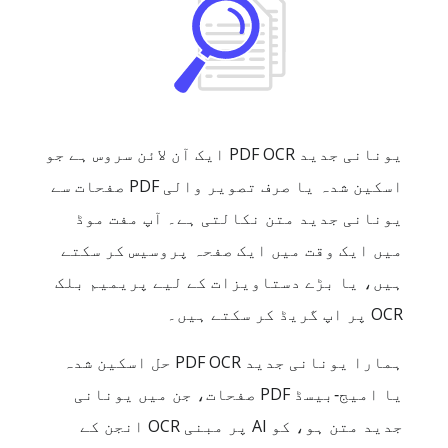
یونانی جدید PDF OCR ایک آن لائن سروس ہے جو
اسکین شدہ یا صرف تصویر والی PDF صفحات سے
یونانی جدید متن نکالتی ہے۔ آپ مفت موڈ
میں ایک وقت میں ایک صفحہ پروسیس کر سکتے
ہیں، یا بڑے دستاویزات کے لیے پریمیم بلک
OCR پر اپ گریڈ کر سکتے ہیں۔
ہمارا یونانی جدید PDF OCR حل اسکین شدہ
یا امیج‑بیسڈ PDF صفحات، جن میں یونانی
جدید متن ہو، کو AI پر مبنی OCR انجن کے