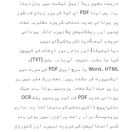
ذریعے مشین ریڈ ایبل ٹیکسٹ میں بدل دیتا
ہے۔ بس اپنا PDF اپ لوڈ کریں، زبان کے طور
پر یونانی جدید منتخب کریں، مطلوبہ صفحہ
چنیں اور ریکگنیشن چلائیں، تاکہ یونانی
حروف، لہجے/دیائکریٹکس (ٹونوس،
دیالیٹیکا) اور عام رموز اوقاف کو کیپچر
کیا جا سکے۔ نتیجہ آپ سادہ متن (TXT)،
Word، HTML یا سرچ ایبل PDF کی صورت میں
ایکسپورٹ کر سکتے ہیں۔ مفت ورک فلو میں ہر
رن پر صرف ایک صفحہ پروسیس ہوتا ہے، جبکہ
یونانی جدید PDF کے لیے پریمیم بلک OCR
ملٹی‑پیج ڈاکیومنٹس کو سنبھالتا ہے۔ ساری
پروسیسنگ براہِ راست براؤزر میں ہوتی ہے،
کسی انسٹالیشن کی ضرورت نہیں، اور کنورژن