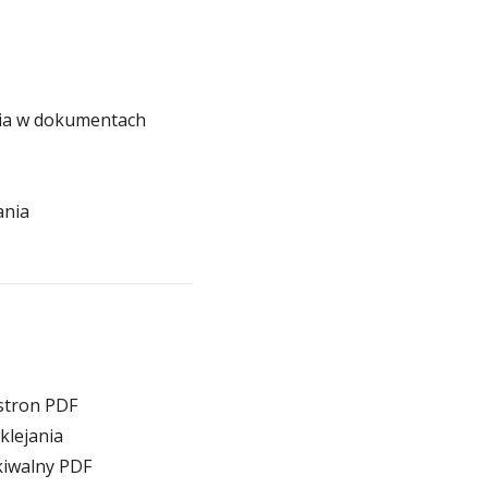
ia w dokumentach
ania
stron PDF
klejania
kiwalny PDF