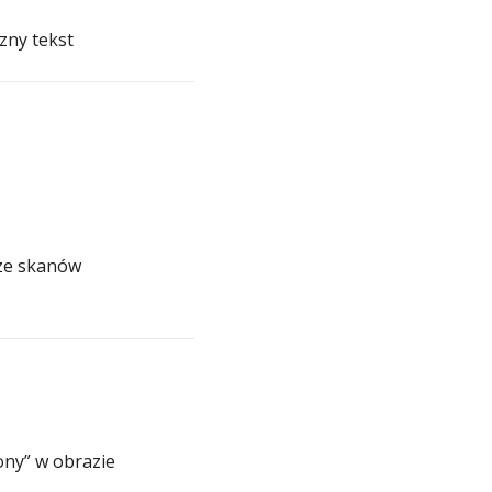
zny tekst
 ze skanów
ony” w obrazie