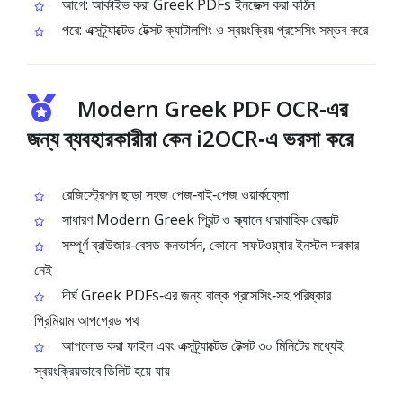
আগে: আর্কাইভ করা Greek PDFs ইনডেক্স করা কঠিন
পরে: এক্সট্র্যাক্টেড টেক্সট ক্যাটালগিং ও স্বয়ংক্রিয় প্রসেসিং সম্ভব করে
Modern Greek PDF OCR‑এর
জন্য ব্যবহারকারীরা কেন i2OCR‑এ ভরসা করে
রেজিস্ট্রেশন ছাড়া সহজ পেজ‑বাই‑পেজ ওয়ার্কফ্লো
সাধারণ Modern Greek প্রিন্ট ও স্ক্যানে ধারাবাহিক রেজাল্ট
সম্পূর্ণ ব্রাউজার‑বেসড কনভার্সন, কোনো সফটওয়্যার ইনস্টল দরকার
নেই
দীর্ঘ Greek PDFs‑এর জন্য বাল্ক প্রসেসিং‑সহ পরিষ্কার
প্রিমিয়াম আপগ্রেড পথ
আপলোড করা ফাইল এবং এক্সট্র্যাক্টেড টেক্সট ৩০ মিনিটের মধ্যেই
স্বয়ংক্রিয়ভাবে ডিলিট হয়ে যায়