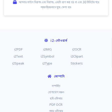
আপনার ফাইল নিরাপদ এবং নিরাপদ. এগুলি ভাগ করা হয় না এবং 30 মিনিটের পরে
স্বয়ংক্রিয়ভাবে মুছে ফেলা হয়৷
i2
-নেটওয়ার্ক
i2PDF
i2IMG
i2OCR
i2Text
i2Symbol
i2Clipart
i2Speak
i2Type
Stickers
কোম্পানি
সম্পর্কিত
যোগাযোগ করুন
ছবি ওসিআর
PDF OCR
ব্যাচ ওসিআর