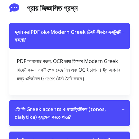
প্রায় জিজ্ঞাসিত প্রশ্ন
স্ক্যান করা PDF থেকে Modern Greek টেক্সট কীভাবে এক্সট্র্যাক্ট
−
করবো?
PDF আপলোড করুন, OCR ভাষা হিসেবে Modern Greek
সিলেক্ট করুন, একটি পেজ বেছে নিন এবং OCR চালান। টুল আপনার
জন্য এডিটেবল Greek টেক্সট তৈরি করবে।
এটা কি Greek accents ও ডায়াক্রিটিকস (tonos,
−
dialytika) হ্যান্ডেল করতে পারে?