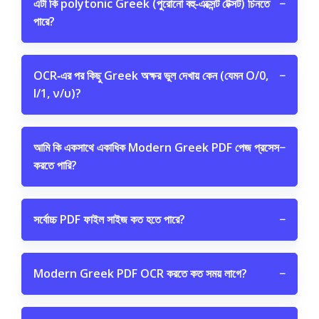
এটা কি polytonic Greek (পুরোনো বহু‑এক্সেন্ট টেক্সট) চিনতে
−
পারে?
OCR‑এর পর কিছু Greek অক্ষর ভুল দেখায় কেন (যেমন Ο/0,
−
Ι/1, ν/υ)?
আমি কি একসাথে একাধিক Modern Greek PDF পেজ প্রসেস
−
করতে পারি?
সর্বোচ্চ PDF ফাইল সাইজ কত হতে পারে?
−
Modern Greek PDF OCR করতে কত সময় লাগে?
−