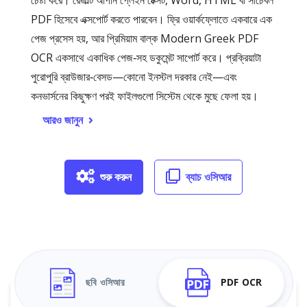
চেষ্টা করে। রেজাল্ট আপনি প্লেইন টেক্সট, Word, HTML বা সার্চেবল
PDF হিসেবে এক্সপোর্ট করতে পারবেন। ফ্রি ওয়ার্কফ্লোতে একবারে এক
পেজ প্রসেস হয়, আর প্রিমিয়াম বাল্ক Modern Greek PDF
OCR একসাথে একাধিক পেজ‑সহ ডকুমেন্ট সাপোর্ট করে। প্রক্রিয়াটা
পুরোপুরি ব্রাউজার‑বেসড—কোনো ইনস্টল দরকার নেই—এবং
কনভার্সনের কিছুক্ষণ পরই ফাইলগুলো সিস্টেম থেকে মুছে ফেলা হয়।
আরও জানুন
শুরু করুন
ব্যাচ ওসিআর
ছবি ওসিআর
PDF OCR