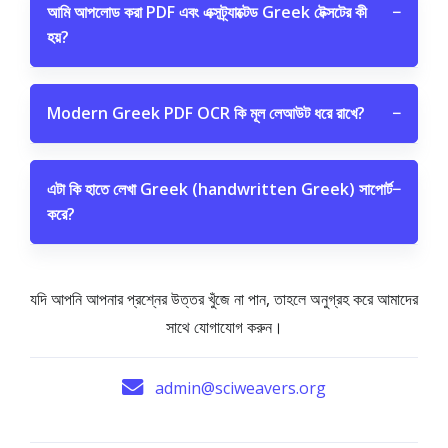
আমি আপলোড করা PDF এবং এক্সট্র্যাক্টেড Greek টেক্সটের কী
−
হয়?
Modern Greek PDF OCR কি মূল লেআউট ধরে রাখে?
−
এটা কি হাতে লেখা Greek (handwritten Greek) সাপোর্ট
−
করে?
যদি আপনি আপনার প্রশ্নের উত্তর খুঁজে না পান, তাহলে অনুগ্রহ করে আমাদের
সাথে যোগাযোগ করুন।
admin@sciweavers.org