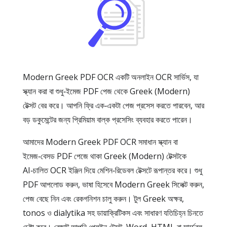
Modern Greek PDF OCR একটি অনলাইন OCR সার্ভিস, যা
স্ক্যান করা বা শুধু‑ইমেজ PDF পেজ থেকে Greek (Modern)
টেক্সট বের করে। আপনি ফ্রি এক‑একটা পেজ প্রসেস করতে পারবেন, আর
বড় ডকুমেন্টের জন্য প্রিমিয়াম বাল্ক প্রসেসিং ব্যবহার করতে পারেন।
আমাদের Modern Greek PDF OCR সমাধান স্ক্যান বা
ইমেজ‑বেসড PDF পেজে থাকা Greek (Modern) টেক্সটকে
AI‑চালিত OCR ইঞ্জিন দিয়ে মেশিন‑রিডেবল টেক্সটে রূপান্তর করে। শুধু
PDF আপলোড করুন, ভাষা হিসেবে Modern Greek সিলেক্ট করুন,
পেজ বেছে নিন এবং রেকগনিশন চালু করুন। টুল Greek অক্ষর,
tonos ও dialytika সহ ডায়াক্রিটিকস এবং সাধারণ যতিচিহ্ন চিনতে