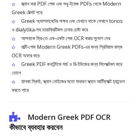
স্ক্যান করা PDF পেজ এবং শুধু‑ইমেজ PDFs থেকে Modern
Greek টেক্সট পড়ে
Greek অ্যালফাবেটের অক্ষর এবং যেখানে থাকে সেখানে tonos
ও dialytika‑সহ ডায়াক্রিটিকস চেনার চেষ্টা করে
আপনাকে ফ্রি‑তে এক‑একটা পেজ OCR করার সুযোগ দেয়
মাল্টি‑পেজ Modern Greek PDFs‑এর জন্য প্রিমিয়াম বাল্ক
OCR অফার করে
Greek PDF কনটেন্টকে সার্চ ও রি‑ইউজের জন্য সিলেক্টেবল করে
তোলে
হালকা স্কিউ, স্ক্যান নোইজের মতো সাধারণ স্ক্যান আর্টিফ্যাক্ট হ্যান্ডেল
করতে পারে
Modern Greek PDF OCR
কীভাবে ব্যবহার করবেন